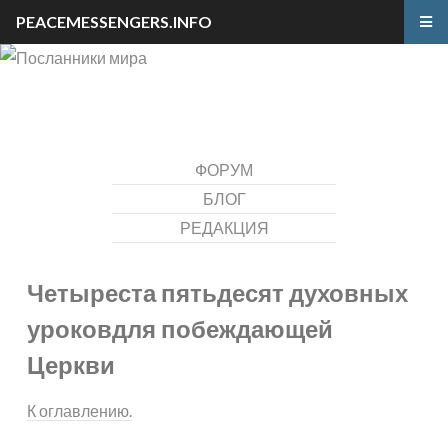
PEACEMESSENGERS.INFO
ФОРУМ
БЛОГ
РЕДАКЦИЯ
Четыреста пятьдесят духовных
уроков
для побеждающей
Церкви
К оглавлению.