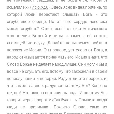
исцелил их» (
Ис.6:9,10
). Здесь ясно видна причина, по
которой люди перестают слышать Бога – это
огрубевшее сердце. Но от чего сердце человека
может огрубеть? Ответ ясен: от систематического
отвержения Божьей истины и замены её ложью,
льстящей их слуху. Давайте попытаемся войти в
положение Исаии. Он проповедует слово от Бога, а
народ отказывается принимать его. Исаия видит, что
Слово Божье не делает народ лучше. Они могли бы и
вовсе не слушать его, потому что закоснели в своем
непослушании и неверии. Радует ли это пророка, и,
что самое главное, радуется ли этому Бог? Конечно
же, нет! Но таково состояние народа. И поэтому Бог
говорит через пророка: «Так будет …». Помните, когда
люди не принимают Божьего Слова, само их
неверие, становится частью Божественного плана.