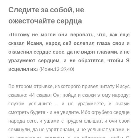
Следите за собой, не
ожесточайте сердца
«Потому не могли они веровать, что, как еще
сказал Исаия, народ сей ослепил глаза свои и
окаменил сердце свое, да не видят глазами, и не
уразумеют сердцем, и не обратятся, чтобы Я
исцелил их»
(
Иоан.12:39,40
)
Во втором отрывке, из которого привел цитату Иисус
сказано: «И сказал Он: пойди и скажи этому народу:
слухом услышите - и не уразумеете, и очами
смотреть будете - и не увидите. Ибо огрубело сердце
народа сего, и ушами с трудом слышат, и очи свои
сомкнули, да не узрят очами, и не услышат ушами, и
не уразумеют сердцем, и не обратятся, чтобы Я