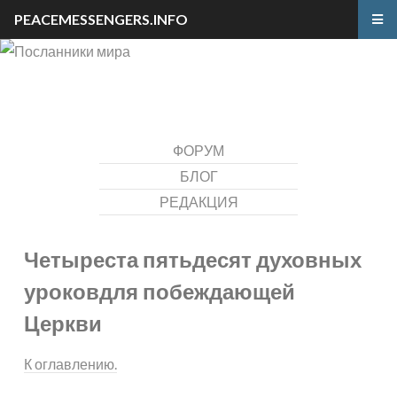
PEACEMESSENGERS.INFO
ФОРУМ
БЛОГ
РЕДАКЦИЯ
Четыреста пятьдесят духовных
уроков
для побеждающей
Церкви
К оглавлению.