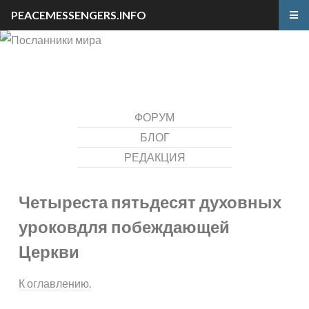
PEACEMESSENGERS.INFO
ФОРУМ
БЛОГ
РЕДАКЦИЯ
Четыреста пятьдесят духовных
уроков
для побеждающей
Церкви
К оглавлению.