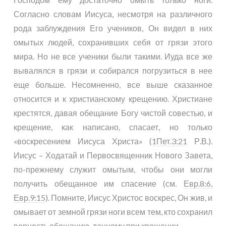
Согласно словам Иисуса, несмотря на различного
рода заблуждения Его учеников, Он видел в них
омытых людей, сохранивших себя от грязи этого
мира. Но не все ученики были такими. Иуда все же
вывалялся в грязи и собирался погрузиться в нее
еще больше. Несомненно, все выше сказанное
относится и к христианскому крещению. Христиане
крестятся, давая обещание Богу чистой совестью, и
крещение, как написано, спасает, но только
«воскресением Иисуса Христа» (
1Пет.3:21
Р.В.).
Иисус – Ходатай и Первосвященник Нового Завета,
по-прежнему служит омытым, чтобы они могли
получить обещанное им спасение (см.
Евр.8:6
,
Евр.9:15
). Помните, Иисус Христос воскрес, Он жив, и
омывает от земной грязи ноги всем тем, кто сохранил
верность обещанию, данному при крещении.