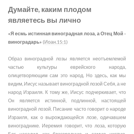
Думайте, каким плодом
являетесь вы лично
«Я есмь истинная виноградная лоза, а Отец Мой -
виноградарь»
(
Иоан.15:1
)
Образ виноградной лозы является неотъемлемой
частью культуры еврейского народа,
олицетворяющим сам это народ. Но здесь, как мы
видим, Иисус называет виноградной лозой Себя, а не
народ Израиля. К тому же, Иисус подчеркивает, что
Он является истинной, подлинной, настоящей
виноградной лозой. Писание часто говорит о народе
Израиля, как о вырождающейся лозе, одичавшем
винограднике. Иеремия говорит, что лоза, которую
Бог насадил, как благородную и самую чистую,