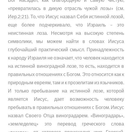
«превратилась в дикую отрасль чужой лозы» (см.
Иер.2:21
). То, что Иисус назвал Себя истинной лозой,
еще более подчеркивало, что Израиль – это
неистинная лоза. Несмотря на высокую степень
символики, мы можем найти в словах Иисуса
глубочайший практический смысл. Принадлежность
к народу Израиля не означает, что человек находится
на истинной виноградной лозе, то есть, находится в
правильных отношениях с Богом. Это относится как к
природным евреям, там и к прозелитам из язычников.
И только пребывание на истинной лозе, которой
является Иисус, дает возможность человеку
пребывать в правильных отношениях с Богом. Иисус
назвал Своего Отца виноградарем. «Виноградарь»,
«земледелец» это перевод греческого слова
«georgos», от которого происходит имя Георгий.