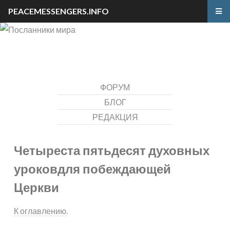
PEACEMESSENGERS.INFO
ФОРУМ
БЛОГ
РЕДАКЦИЯ
Четыреста пятьдесят духовных
уроков
для побеждающей
Церкви
К оглавлению.