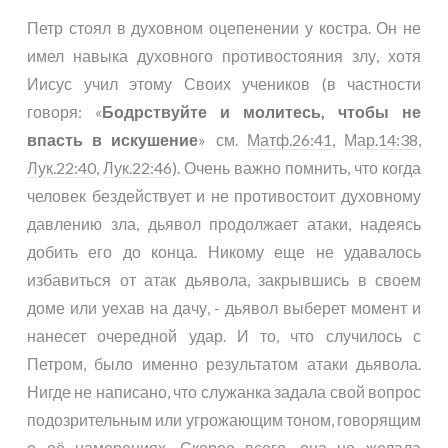
Петр стоял в духовном оцепенении у костра. Он не
имел навыка духовного противостояния злу, хотя
Иисус учил этому Своих учеников (в частности
говоря: «
Бодрствуйте и молитесь, чтобы не
впасть в искушение
» см.
Матф.26:41
,
Мар.14:38
,
Лук.22:40
,
Лук.22:46
). Очень важно помнить, что когда
человек бездействует и не противостоит духовному
давлению зла, дьявол продолжает атаки, надеясь
добить его до конца. Никому еще не удавалось
избавиться от атак дьявола, закрывшись в своем
доме или уехав на дачу, - дьявол выберет момент и
нанесет очередной удар. И то, что случилось с
Петром, было именно результатом атаки дьявола.
Нигде не написано, что служанка задала свой вопрос
подозрительным или угрожающим тоном, говорящим
о её намерениях. Скорее всего, она не желала