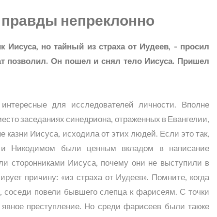
о правды непреклонно
 Иисуса, но тайный из страха от Иудеев, - просил
ат позволил. Он пошел и снял тело Иисуса. Пришел
нтересные для исследователей личности. Вполне
есто заседаниях синедриона, отраженных в Евангелии,
е казни Иисуса, исходила от этих людей. Если это так,
 и Никодимом были ценным вкладом в написание
ыли сторонниками Иисуса, почему они не выступили в
рует причину: «из страха от Иудеев». Помните, когда
, соседи повели бывшего слепца к фарисеям. С точки
 явное преступление. Но среди фарисеев были также