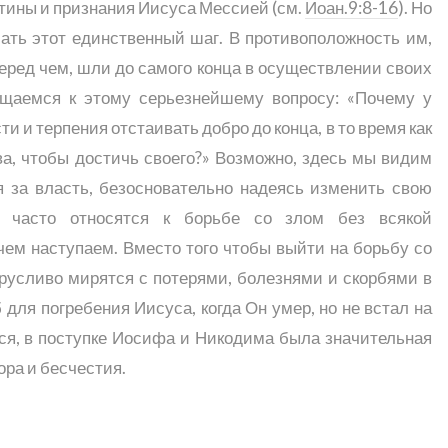
стины и признания Иисуса Мессией (см.
Иоан.9:8-16
). Но
лать этот единственный шаг. В противоположность им,
еред чем, шли до самого конца в осуществлении своих
ащаемся к этому серьезнейшему вопросу: «Почему у
и и терпения отстаивать добро до конца, в то время как
а, чтобы достичь своего?» Возможно, здесь мы видим
я за власть, безосновательно надеясь изменить свою
 часто относятся к борьбе со злом без всякой
ем наступаем. Вместо того чтобы выйти на борьбу со
трусливо мирятся с потерями, болезнями и скорбями в
 для погребения Иисуса, когда Он умер, но не встал на
тся, в поступке Иосифа и Никодима была значительная
ора и бесчестия.