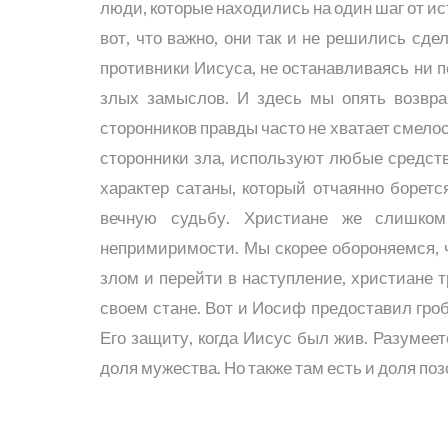
люди, которые находились на один шаг от и
вот, что важно, они так и не решились сде
противники Иисуса, не останавливаясь ни п
злых замыслов. И здесь мы опять возвр
сторонников правды часто не хватает смелост
сторонники зла, используют любые средств
характер сатаны, который отчаянно боретс
вечную судьбу. Христиане же слишком
непримиримости. Мы скорее обороняемся, ч
злом и перейти в наступление, христиане 
своем стане. Вот и Иосиф предоставил гроб
Его защиту, когда Иисус был жив. Разумее
доля мужества. Но также там есть и доля поз