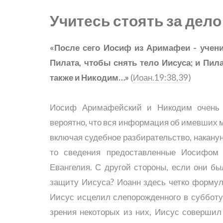
Учитесь стоять за дел
«После сего Иосиф из Аримафеи - ученик
Пилата, чтобы снять тело Иисуса; и Пил
также и Никодим…»
(
Иоан.19:38,39
)
Иосиф Аримафейский и Никодим очень и
вероятно, что вся информация об имевших м
включая судебное разбирательство, наканун
то сведения предоставленные Иосифом
Евангелия. С другой стороны, если они б
защиту Иисуса? Иоанн здесь четко формули
Иисус исцелил слепорожденного в субботу
зрения некоторых из них, Иисус совершил