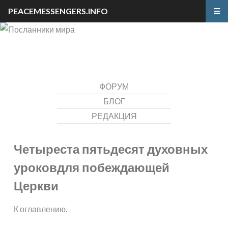
PEACEMESSENGERS.INFO
ФОРУМ
БЛОГ
РЕДАКЦИЯ
Четыреста пятьдесят духовных
уроков
для побеждающей
Церкви
К оглавлению.