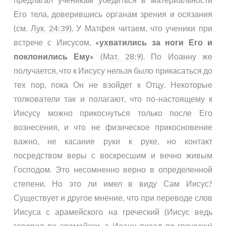
Его тела, доверившись органам зрения и осязания
(см.
Лук. 24:39
). У Матфея читаем, что ученики при
встрече с Иисусом,
«ухватились за ноги Его и
поклонились Ему»
(
Мат. 28:9
). По Иоанну же
получается, что к Иисусу нельзя было прикасаться до
тех пор, пока Он не взойдет к Отцу. Некоторые
толкователи так и полагают, что по-настоящему к
Иисусу можно прикоснуться только после Его
вознесения, и что не физическое прикосновение
важно, не касание руки к руке, но контакт
посредством веры с воскресшим и вечно живым
Господом. Это несомненно верно в определенной
степени. Но это ли имел в виду Сам Иисус?
Существует и другое мнение, что при переводе слов
Иисуса с арамейского на греческий (Иисус ведь
говорил по-арамейски, а Иоанн писал по-гречески)