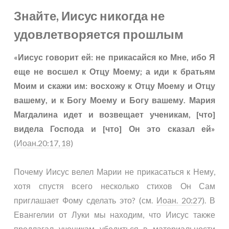
Знайте, Иисус никогда не
удовлетворяется прошлым
«Иисус говорит ей: не прикасайся ко Мне, ибо Я
еще не восшел к Отцу Моему; а иди к братьям
Моим и скажи им: восхожу к Отцу Моему и Отцу
вашему, и к Богу Моему и Богу вашему. Мария
Магдалина идет и возвещает ученикам, [что]
видела Господа и [что] Он это сказал ей»
(
Иоан.20:17, 18
)
Почему Иисус велел Марии не прикасаться к Нему,
хотя спустя всего несколько стихов Он Сам
приглашает Фому сделать это? (см.
Иоан. 20:27
). В
Евангелии от Луки мы находим, что Иисус также
предлагал ученикам убедиться в материальности