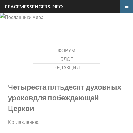
PEACEMESSENGERS.INFO
ФОРУМ
БЛОГ
РЕДАКЦИЯ
Четыреста пятьдесят духовных
уроков
для побеждающей
Церкви
К оглавлению.