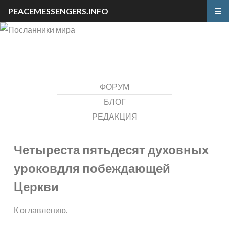
PEACEMESSENGERS.INFO
ФОРУМ
БЛОГ
РЕДАКЦИЯ
Четыреста пятьдесят духовных
уроков
для побеждающей
Церкви
К оглавлению.