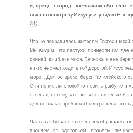
и, придя в город, рассказали обо всем, 
вышел навстречу Иисусу; и, увидев Его, п
34
)
Что не понравилось жителям Гергесинской 
Мы видим, что пастухи принесли им две н
свиней погибло в море. Бесноватые на бере
никто не смел ходить той дорогой. Иисус реш
море... Долгое время берег Галилейского о
Они не могли спокойно ловить рыбу или 
склепах, потому что весьма свирепые бес
долгосрочная проблема была решена, но ста
Часто так бывает, что человек обращается к
проблем со здоровьем, проблем личнос