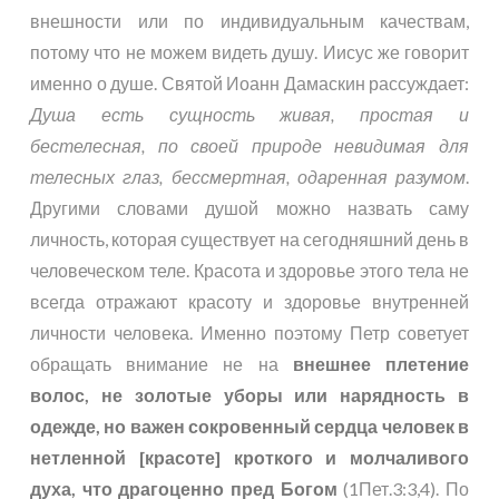
внешности или по индивидуальным качествам,
потому что не можем видеть душу. Иисус же говорит
именно о душе. Святой Иоанн Дамаскин рассуждает:
Душа есть сущность живая, простая и
бестелесная, по своей природе невидимая для
телесных глаз, бессмертная, одаренная разумом
.
Другими словами душой можно назвать саму
личность, которая существует на сегодняшний день в
человеческом теле. Красота и здоровье этого тела не
всегда отражают красоту и здоровье внутренней
личности человека. Именно поэтому Петр советует
обращать внимание не на
внешнее плетение
волос, не золотые уборы или нарядность в
одежде, но важен сокровенный сердца человек в
нетленной [красоте] кроткого и молчаливого
духа, что драгоценно пред Богом
(
1Пет.3:3,4
). По