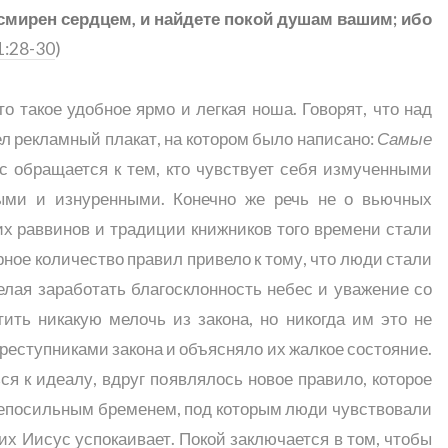
и смирен сердцем, и найдете покой душам вашим; ибо
1:28-30
)
о такое удобное ярмо и легкая ноша. Говорят, что над
л рекламный плакат, на котором было написано:
Самые
с обращается к тем, кто чувствует себя измученными
ыми и изнуренными. Конечно же речь не о вьючных
их раввинов и традиции книжников того времени стали
ое количество правил привело к тому, что люди стали
лая заработать благосклонность небес и уважение со
ить никакую мелочь из закона, но никогда им это не
преступниками закона и объясняло их жалкое состояние.
я к идеалу, вдруг появлялось новое правило, которое
 непосильным бременем, под которым люди чувствовали
х Иисус успокаивает. Покой заключается в том, чтобы