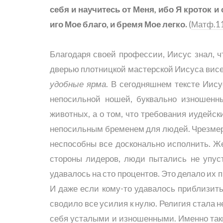
себя и научитесь от Меня, ибо Я кроток 
иго Мое благо, и бремя Мое легко.
(
Матф.1
Благодаря своей профессии, Иисус знал, чт
дверью плотницкой мастерской Иисуса висе
удобные ярма
. В сегодняшнем тексте Иису
непосильной ношей, буквально изношенн
животных, а о том, что требования иудейск
непосильным бременем для людей. Чрезмерн
неспособны все досконально исполнить. Же
стороны лидеров, люди пытались не упуст
удавалось на сто процентов. Это делало их 
И даже если кому-то удавалось приблизитьс
сводило все усилия к нулю. Религия стала
себя усталыми и изношенными. Именно таки