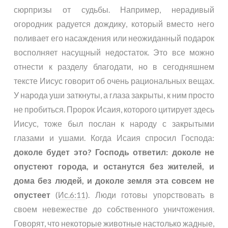
сюрпризы от судьбы. Например, нерадивый
огородник радуется дождику, который вместо него
поливает его насаждения или неожиданный подарок
восполняет насущный недостаток. Это все можно
отнести к разделу благодати, но в сегодняшнем
тексте Иисус говорит об очень рациональных вещах.
У народа уши заткнуты, а глаза закрыты, к ним просто
не пробиться. Пророк Исаия, которого цитирует здесь
Иисус, тоже был послан к народу с закрытыми
глазами и ушами. Когда Исаия спросил Господа:
доколе будет это? Господь ответил: доколе не
опустеют города, и останутся без жителей, и
дома без людей, и доколе земля эта совсем не
опустеет
(
Ис.6:11
). Люди готовы упорствовать в
своем невежестве до собственного уничтожения.
Говорят, что некоторые животные настолько жадные,