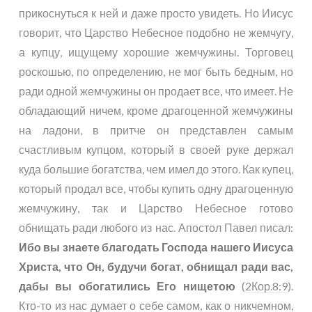
прикоснуться к ней и даже просто увидеть. Но Иисус
говорит, что Царство Небесное подобно не жемчугу,
а купцу, ищущему хорошие жемчужины. Торговец
роскошью, по определению, не мог быть бедным, но
ради одной жемчужины он продает все, что имеет. Не
обладающий ничем, кроме драгоценной жемчужины
на ладони, в притче он представлен самым
счастливым купцом, который в своей руке держал
куда большие богатства, чем имел до этого. Как купец,
который продал все, чтобы купить одну драгоценную
жемчужину, так и Царство Небесное готово
обнищать ради любого из нас. Апостол Павел писал:
Ибо вы знаете благодать Господа нашего Иисуса
Христа, что Он, будучи богат, обнищал ради вас,
дабы вы обогатились Его нищетою
(
2Кор.8:9
).
Кто-то из нас думает о себе самом, как о никчемном,