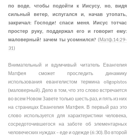
по воде, чтобы подойти к Иисусу, но, видя
сильный ветер, испугался и, начав утопать,
закричал: Господи! спаси меня. Иисус тотчас
простер руку, поддержал его и говорит ему:
маловерный! зачем ты усомнился?
(
Матф.14:29-
31
)
Внимательный и вдумчивый читатель Евангелия
Матфея сможет проследить динамику
использования евангелистом термина oligopistos
(маловерный). Дело в том, что это слово встречается
во всем Новом Завете только шесть раз, и пять из них
на страницах Евангелия Матфея. В первый раз это
слово используется для характеристики человека,
сосредоточившегося на заботе об элементарных
человеческих нуждах – еде и одежде (6:30). Во второй