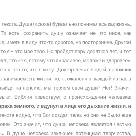
 текста. Душа (псюхе) буквально понималась как жизнь,
 То есть, сохранить душу означает не что иное, как
е, иметь в виду что-то дорогое, но постороннее. Другой
что я – это мое тело. Но пройдет пару десятков лет, и тот
Нет, это не я, потому что я красивее, моложе и здоровее».
что я это то, что я могу! Доктор лечит людей, сапожник
о занимаемся в жизни, но, к сожалению, каждый из нас в
выйдя на пенсию, мы теряем свои души? Нет! Значит
выки. Библия повествует о происхождении человека:
раха земного, и вдунул в лице его дыхание жизни, и
 текста видно, что Бог создал тело, но оно не было еще
овек. Это значит, что душа человека является частью
ть. В душе человека заключен потенциал творчества,