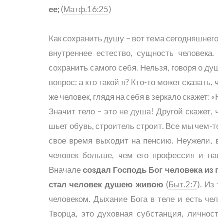
ее;
(
Матф.16:25
)
Как сохранить душу – вот тема сегодняшнего
внутреннее естество, сущность человека.
сохранить самого себя. Нельзя, говоря о душ
вопрос: а кто такой я? Кто-то может сказать, 
же человек, глядя на себя в зеркало скажет: «
Значит тело – это не душа! Другой скажет, 
шьет обувь, строитель строит. Все мы чем-т
свое время выходит на пенсию. Неужели, 
человек больше, чем его профессия и на
Вначале
создал Господь Бог человека из п
стал человек душею живою
(
Быт.2:7
). Из
человеком. Дыхание Бога в теле и есть чел
Творца, это духовная субстанция, личнос