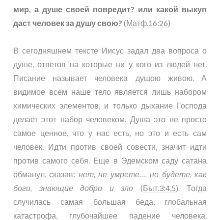
мир, а душе своей повредит? или какой выкуп
даст человек за душу свою?
(
Матф.16:26
)
В сегодняшнем тексте Иисус задал два вопроса о
душе, ответов на которые ни у кого из людей нет.
Писание называет человека душою живою. А
видимое всем наше тело является лишь набором
химических элементов, и только дыхание Господа
делает этот набор человеком. Душа это не просто
самое ценное, что у нас есть, но это и есть сам
человек. Идти против своей совести, значит идти
против самого себя. Еще в Эдемском саду сатана
обманул, сказав:
нет, не умрете…, но будете, как
боги, знающие добро и зло
(
Быт.3:4,5
). Тогда
случилась самая большая беда, глобальная
катастрофа, глубочайшее падение человека.