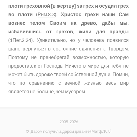
плоти греховной [в жертву] за грех и осудил грех
во плоти
(
Рим.8:3
).
Христос грехи наши Сам
вознес телом Своим на древо, дабы мы,
избавившись от грехов, жили для правды
(
1Пет.2:24
). Удивительно, но у человека появился
шанс вернуться в состояние единения с Творцом.
Поэтому не пренебрегай возможностью, которую
предоставляет Господь. Ничего в мире для тебя не
может быть дороже твоей собственной души. Помни,
что по сравнению с вечной жизнью весь мир
является не больше, чем мусором.
2008-2026
©
Даром получили, даром давайте
(
Матф.10:8
)