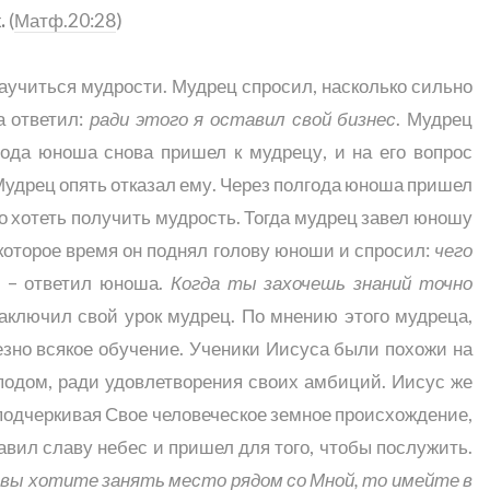
.
(
Матф.20:28
)
учиться мудрости. Мудрец спросил, насколько сильно
а ответил:
ради этого я оставил свой бизнес
. Мудрец
года юноша снова пришел к мудрецу, и на его вопрос
 Мудрец опять отказал ему. Через полгода юноша пришел
но хотеть получить мудрость. Тогда мудрец завел юношу
некоторое время он поднял голову юноши и спросил:
чего
– ответил юноша.
Когда ты захочешь знаний точно
аключил свой урок мудрец. По мнению этого мудреца,
езно всякое обучение. Ученики Иисуса были похожи на
сподом, ради удовлетворения своих амбиций. Иисус же
подчеркивая Свое человеческое земное происхождение,
авил славу небес и пришел для того, чтобы послужить.
 вы хотите занять место рядом со Мной, то имейте в