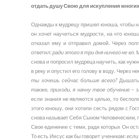
отдать душу Свою для искупления многих
Однажды к мудрецу пришел юноша, чтобы на
он хочет научиться мудрости, на что юнош
отказал ему и отправил домой. Через пол
ответил:
ради этого я три дня ничего не ел
.
снова и попросил мудреца научить, как нуж
в реку и опустил его голову в воду. Через 
ты хочешь сейчас больше всего?
Дышать 
также, приходи, я начну твое обучение
– з
если знания не являются целью, то беспол
этого юношу, они хотели сесть рядом с Го
снова называет Себя Сыном Человеческим, 
Свое единение с теми, ради которых Он ост
То есть Иисус как бы говорит ученикам:
если