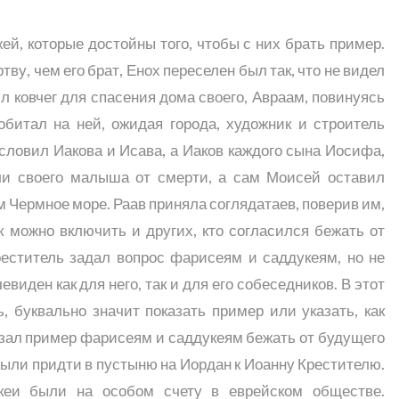
й, которые достойны того, чтобы с них брать пример.
ву, чем его брат, Енох переселен был так, что не видел
ил ковчег для спасения дома своего, Авраам, повинуясь
обитал на ней, ожидая города, художник и строитель
ословил Иакова и Исава, а Иаков каждого сына Иосифа,
ли своего малыша от смерти, а сам Моисей оставил
м Чермное море. Раав приняла соглядатаев, поверив им,
к можно включить и других, кто согласился бежать от
реститель задал вопрос фарисеям и саддукеям, но не
чевиден как для него, так и для его собеседников. В этот
 буквально значит показать пример или указать, как
оказал пример фарисеям и саддукеям бежать от будущего
были придти в пустыню на Иордан к Иоанну Крестителю.
кеи были на особом счету в еврейском обществе.