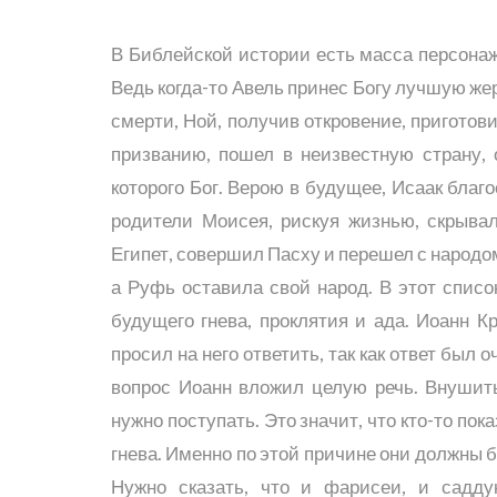
В Библейской истории есть масса персонаже
Ведь когда-то Авель принес Богу лучшую жерт
смерти, Ной, получив откровение, приготов
призванию, пошел в неизвестную страну, 
которого Бог. Верою в будущее, Исаак благ
родители Моисея, рискуя жизнью, скрыва
Египет, совершил Пасху и перешел с народо
а Руфь оставила свой народ. В этот списо
будущего гнева, проклятия и ада. Иоанн К
просил на него ответить, так как ответ был о
вопрос Иоанн вложил целую речь. Внушить,
нужно поступать. Это значит, что кто-то п
гнева. Именно по этой причине они должны 
Нужно сказать, что и фарисеи, и садду