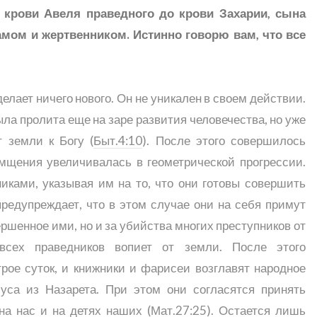
т крови Авеля праведного до крови Захарии, сына
амом и жертвенником. Истинно говорю вам, что все
елает ничего нового. Он не уникален в своем действии.
была пролита еще на заре развития человечества, но уже
т земли к Богу (
Быт.4:10
). После этого совершилось
мщения увеличивалась в геометрической прогрессии.
иками, указывая им на то, что они готовы совершить
предупреждает, что в этом случае они на себя примут
ершенное ими, но и за убийства многих преступников от
всех праведников вопиет от земли. После этого
рое суток, и книжники и фарисеи возглавят народное
уса из Назарета. При этом они согласятся принять
 на нас и на детях наших (
Мат.27:25
). Остается лишь