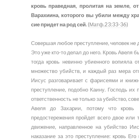
кровь праведная, пролитая на земле, о
Варахиина, которого вы убили между хр
сие придет на род сей.
(
Матф.23:33-36
)
Совершая любое преступление, человек не д
Это уже кто-то делал до него. Кровь Авеля 
тогда кровь невинно убиенного вопияла о
множество убийств, и каждый раз мера от
Иисус разговаривает с фарисеями и книжн
преступление, подобно Каину. Господь их 
ответственность не только за убийство, сов
Авеля до Захарии, потому что кровь 
предостережения пройдет всего двое или т
движение, направленное на убийство Иис
наказание за это преступление: кровь Его