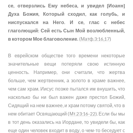
се, отверзлись Ему небеса, и увидел [Иоанн]
Духа Божия, Который сходил, как голубь, и
ниспускался на Него. И се, глас с небес
глаголющий: Сей есть Сын Мой возлюбленный,
в котором Мое благоволение.
(
Матф.3:16,17
)
В еврейском обществе того времени некоторые
значительные вещи потеряли свою истинную
ценность. Например, они считали, что жертва
больше, чем жертвенник, а золото в храме важнее,
чем сам храм. Иисус позже пытался им внушить, что
насколько бы ни был важен даже престол Божий,
Сидящий на нем важнее, и храм потому святой, что в
нем обитает Освящающий (
Мт.23:16-22
). Если бы мы
в тот день оказались на Иордане, то увидели бы, как
еще один человек входит в воду, о чем-то беседует с