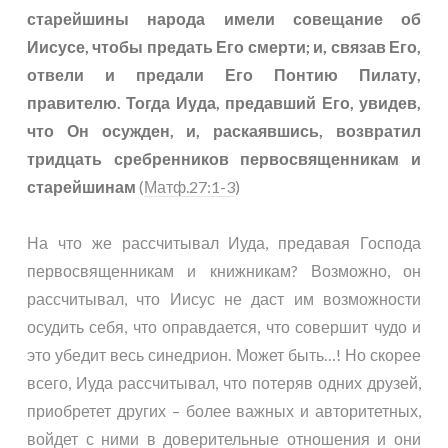
старейшины народа имели совещание об
Иисусе, чтобы предать Его смерти; и, связав Его,
отвели и предали Его Понтию Пилату,
правителю. Тогда Иуда, предавший Его, увидев,
что Он осужден, и, раскаявшись, возвратил
тридцать сребренников первосвященникам и
старейшинам
(
Матф.27:1-3
)
На что же рассчитывал Иуда, предавая Господа
первосвященникам и книжникам? Возможно, он
рассчитывал, что Иисус не даст им возможности
осудить себя, что оправдается, что совершит чудо и
это убедит весь синедрион. Может быть…! Но скорее
всего, Иуда рассчитывал, что потеряв одних друзей,
приобретет других – более важных и авторитетных,
войдет с ними в доверительные отношения и они