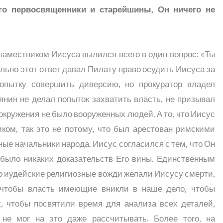
го первосвященники и старейшины, Он ничего не
аместником Иисуса вылился всего в один вопрос: «Ты
ьно этот ответ давал Пилату право осудить Иисуса за
попытку совершить диверсию, но прокуратор владел
нин не делал попыток захватить власть, не призывал
 окружения не было вооруженных людей. А то, что Иисус
ком, так это не потому, что был арестован римскими
ные начальники народа. Иисус согласился с тем, что Он
 было никаких доказательств Его вины. Единственным
о иудейские религиозные вожди желали Иисусу смерти,
 чтобы власть имеющие вникли в наше дело, чтобы
, чтобы посвятили время для анализа всех деталей,
не мог на это даже рассчитывать. Более того, на