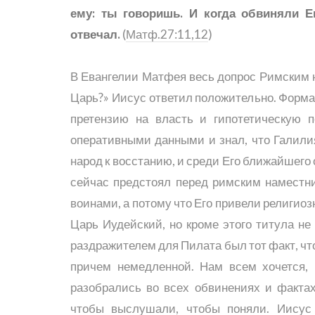
ему: ты говоришь. И когда обвиняли Е
отвечал.
(
Матф.27:11,12
)
В Евангелии Матфея весь допрос Римским н
Царь?» Иисус ответил положительно. Формал
претензию на власть и гипотетическую 
оперативными данными и знал, что Галилия
народ к восстанию, и среди Его ближайшего
сейчас предстоял перед римским наместни
воинами, а потому что Его привели религиоз
Царь Иудейский, но кроме этого титула не
раздражителем для Пилата был тот факт, чт
причем немедленной. Нам всем хочется,
разобрались во всех обвинениях и фактах
чтобы выслушали, чтобы поняли. Иисус 