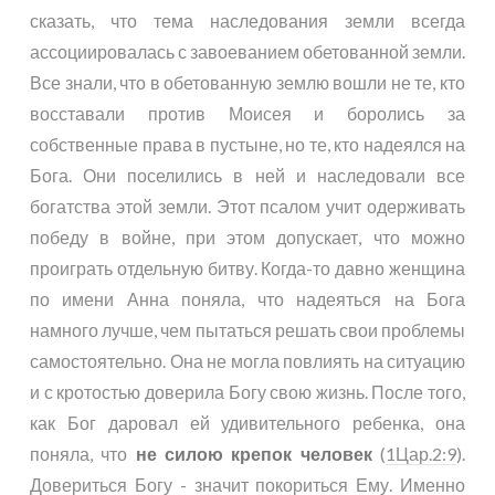
сказать, что тема наследования земли всегда
ассоциировалась с завоеванием обетованной земли.
Все знали, что в обетованную землю вошли не те, кто
восставали против Моисея и боролись за
собственные права в пустыне, но те, кто надеялся на
Бога. Они поселились в ней и наследовали все
богатства этой земли. Этот псалом учит одерживать
победу в войне, при этом допускает, что можно
проиграть отдельную битву. Когда-то давно женщина
по имени Анна поняла, что надеяться на Бога
намного лучше, чем пытаться решать свои проблемы
самостоятельно. Она не могла повлиять на ситуацию
и с кротостью доверила Богу свою жизнь. После того,
как Бог даровал ей удивительного ребенка, она
поняла, что
не силою крепок человек
(
1Цар.2:9
).
Довериться Богу - значит покориться Ему. Именно