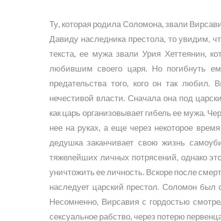
Ту, которая родила Соломона, звали Вирсави
Давиду наследника престола, то увидим, чт
текста, ее мужа звали Урия Хеттеянин, к
любившим своего царя. Но погибнуть ем
предательства того, кого он так любил.
нечестивой власти. Сначала она под царск
как царь организовывает гибель ее мужа. Ч
нее на руках, а еще через некоторое врем
дедушка заканчивает свою жизнь самоуб
тяжелейших личных потрясений, однако это
уничтожить ее личность. Вскоре после смерт
наследует царский престол. Соломон был
Несомненно, Вирсавия с гордостью смотрел
сексуальное рабство, через потерю первенца