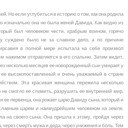
ей. Но если углубиться в историю о том, как она родила
о изначально она не была женой Давида. Как видно из
оторый был человеком чести, храбрым воином, горячо
у суждено было не за славное дело, а по причине
 Вирсавия в полной мере испытала на себе произвол
им нажимом отправляется в его спальню. Затем видит,
ерез несколько месяцев ее новорожденный сын умирает у
я ее высокопоставленный и очень уважаемый в стране
ийством. Эта красивая женщина пережила несколько
 не смогло ее сломить, разрушить ее внутренний мир,
и ее первенца, она рожает царю Давиду сына, который и
 славным царем и наимудрейшим человеком на земле.
а на своего сына. Она пришла к этому, пройдя через
, через смерть мужа и деда, через унижения и боль. Тем