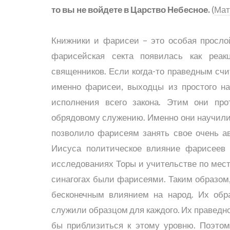
то вы не войдете в Царство Небесное.
(
Мат
Книжники и фарисеи – это особая просло
фарисейская секта появилась как реак
священников. Если когда-то праведным счит
именно фарисеи, выходцы из простого на
исполнения всего закона. Этим они про
обрядовому служению. Именно они научили н
позволило фарисеям занять свое очень а
Иисуса политическое влияние фарисеев 
исследованиях Торы и учительстве по мест
синагогах были фарисеями. Таким образом,
бесконечным влиянием на народ. Их обр
служили образцом для каждого. Их праведно
бы приблизиться к этому уровню. Поэто