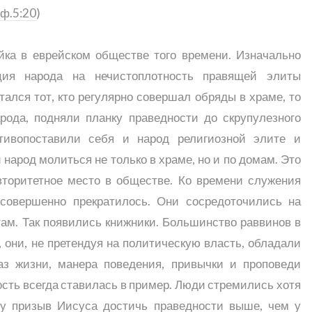
ф.5:20
)
йка в еврейском обществе того времени. Изначально
ция народа на нечистоплотность правящей элиты
ался тот, кто регулярно совершал обряды в храме, то
рода, подняли планку праведности до скрупулезного
тивопоставили себя и народ религиозной элите и
арод молиться не только в храме, но и по домам. Это
вторитетное место в обществе. Ко времени служения
совершенно прекратилось. Они сосредоточились на
ам. Так появились книжники. Большинство раввинов в
 они, не претендуя на политическую власть, обладали
аз жизни, манера поведения, привычки и проповеди
сть всегда ставилась в пример. Люди стремились хотя
му призыв Иисуса достичь праведности выше, чем у