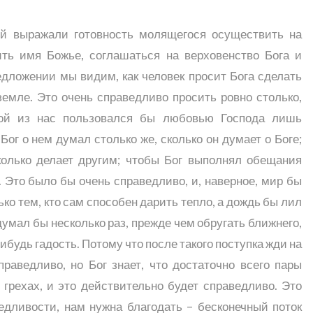
 выражали готовность молящегося осуществить на
ить имя Божье, соглашаться на верховенство Бога и
дложении мы видим, как человек просит Бога сделать
 земле. Это очень справедливо просить ровно столько,
бой из нас пользовался бы любовью Господа лишь
Бог о нем думал столько же, сколько он думает о Боге;
колько делает другим; чтобы Бог выполнял обещания
к. Это было бы очень справедливо, и, наверное, мир бы
ко тем, кто сам способен дарить тепло, а дождь бы лил
одумал бы несколько раз, прежде чем обругать ближнего,
ибудь гадость. Потому что после такого поступка жди на
раведливо, но Бог знает, что достаточно всего пары
грехах, и это действительно будет справедливо. Это
ведливости, нам нужна благодать – бесконечный поток