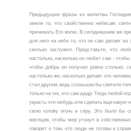
Предыдущие фразы из молитвы Господней
земле то, что свойственно небесам: свят
принимать Его волю. В сегодняшнем же пре
для него на небе то, что он сам делает на
сколько заслужил. Представьте, что лю
настолько, насколько он любит сам - чтобы 
чтобы добра он получал ровно столько, с
настолько же, насколько делает это челове
стал другим, ведь солнышко бы светило толь
только на тех, кто сам щедр. Тогда любой п
украсть что-нибудь или сделать еще какую-н
свою голову огонь и серу. Это было бы сп
месяцев, чтобы мир утонул в собственных 
говорит о том, что люди не готовы к спра