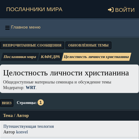
Посланники мира
Войти
Главное меню
НЕПРОЧИТАННЫЕ СООБЩЕНИЯ
ОБНОВЛЁННЫЕ ТЕМЫ
Посланники мира
КАФЕДРА
Целостность личности христианина
Целостность личности христианина
Общедоступные материалы семинара и обсуждение темы
Модератор:
WRT
.
1
Страницы
ВНИЗ
Тема
/
Автор
Путешествующая теология
Автор
konvel