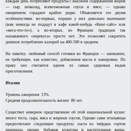
каждый день потребляют продукты с высоким содержанием жиров
— сыр, шоколад, всевозможные соусы и мясо, — однако
ожирением страдают крайне редко. Объясняется это двумя
особенностями: во-первых, порции у них довольно маленькие
(вам никогда не подадут в кафе какой-нибудь «Кинг-сайз» или
«мега-что-то»), а во-вторых, во Франции традиции так
называемого «перекуса» просто нет. Это позволяет сократить
дневное потребление калорий на 400-500 в среднем.
На заметку: любимый способ готовки во Франции — запекание,
не требующее, как известно, добавления масла и панировки. По
праву оно считается одним из самых здоровых видов
приготовления.
Италия
Уровень ожирения: 13%.
Средняя продолжительность жизни: 80 лет.
Существет неверное представление об этой национальной кухне:
много теста, сыра, мяса и жирных соусов, Однако сами итальянцы
предпочитают следующие продукты: паста из твёрдых сортов
пшеницы, овощи, бобовые культуры и растительные жиры.