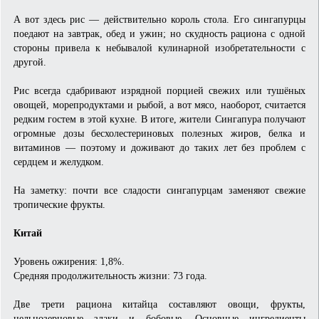
А вот здесь рис — действительно король стола. Его сингапурцы
поедают на завтрак, обед и ужин; но скудность рациона с одной
стороны привела к небывалой кулинарной изобретательности с
другой.
Рис всегда сдабривают изрядной порцией свежих или тушёных
овощей, морепродуктами и рыбой, а вот мясо, наоборот, считается
редким гостем в этой кухне. В итоге, жители Сингапура получают
огромные дозы бесхолестериновых полезных жиров, белка и
витаминов — поэтому и доживают до таких лет без проблем с
сердцем и желудком.
На заметку: почти все сладости сингапурцам заменяют свежие
тропические фрукты.
Китай
Уровень ожирения: 1,8%.
Средняя продолжительность жизни: 73 года.
Две трети рациона китайца составляют овощи, фрукты,
цельнозерновые злаки и бобовые. Основные ингредиенты