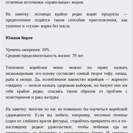
отличные источники «правильных» жиров.
На заметку: испанцы крайне редко жарят продукты —
предпочтение отдаётся таким способам приготовления, как
тушение и «сухая» жарка без масла.
Южная Корея
Уровень ожирения: 10%.
Средняя продолжительность жизни: 79 лет.
Типичное корейское меню можно по праву назвать
низкожировым: его основу составляет соевый творог тофу, лапша,
рыба и овощи. Да, излюбленное лакомство корейцев — жареную
говядину — нельзя назвать здоровым выбором, но балуют они им
себя крайне редко, спасаясь таким образом от проблем с
холестерином и рака желудка.
На заметку: многим из нас не помешало бы поучиться корейской
сдержанности. Если вы любите, например, песочное печенье
(один из злейших врагов фигуры), старайтесь превратить его в по-
настоящему редкое удовольствие, чтобы любимая еда не
превращалась из баловства в каждодневное блюдо. И здоровье