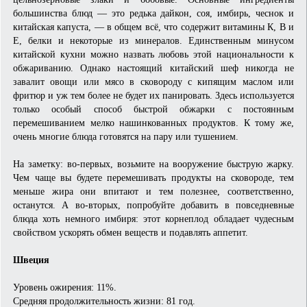
большинства блюд — это редька дайкон, соя, имбирь, чеснок и
китайская капуста, — в общем всё, что содержит витамины К, В и
Е, белки и некоторые из минералов. Единственным минусом
китайской кухни можно назвать любовь этой национальности к
обжариванию. Однако настоящий китайский шеф никогда не
завалит овощи или мясо в сковороду с кипящим маслом или
фритюр и уж тем более не будет их панировать. Здесь используется
только особый способ быстрой обжарки с постоянным
перемешиванием мелко нашинкованных продуктов. К тому же,
очень многие блюда готовятся на пару или тушением.
На заметку: во-первых, возьмите на вооружение быструю жарку.
Чем чаще вы будете перемешивать продукты на сковороде, тем
меньше жира они впитают и тем полезнее, соответственно,
останутся. А во-вторых, попробуйте добавить в повседневные
блюда хоть немного имбиря: этот корнеплод обладает чудесным
свойством ускорять обмен веществ и подавлять аппетит.
Швеция
Уровень ожирения: 11%.
Средняя продолжительность жизни: 81 год.