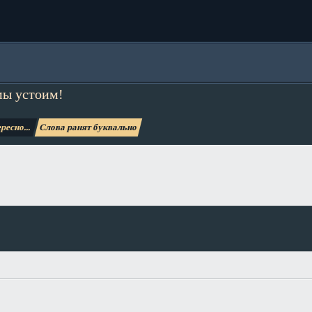
мы устоим!
ресно...
Слова ранят буквально