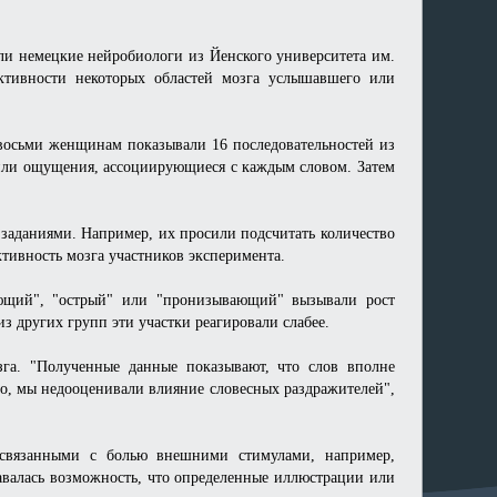
или немецкие нейробиологи из Йенского университета им.
ктивности некоторых областей мозга услышавшего или
 восьми женщинам показывали 16 последовательностей из
 или ощущения, ассоциирующиеся с каждым словом. Затем
 заданиями. Например, их просили подсчитать количество
тивность мозга участников эксперимента.
оющий", "острый" или "пронизывающий" вызывали рост
з других групп эти участки реагировали слабее.
зга. "Полученные данные показывают, что слов вполне
но, мы недооценивали влияние словесных раздражителей",
 связанными с болью внешними стимулами, например,
тавалась возможность, что определенные иллюстрации или