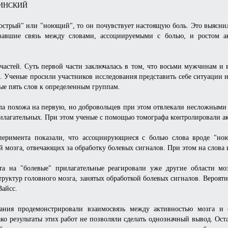
БЧИНСКИЙ
 "острый" или "ноющий", то он почувствует настоящую боль. Это выясн
вавшие связь между словами, ассоциируемыми с болью, и ростом а
 частей. Суть первой части заключалась в том, что восьми мужчинам и
. Ученые просили участников исследования представить себе ситуации
ые пять слов к определенным группам.
ыла похожа на первую, но добровольцев при этом отвлекали несложными
илагательных. При этом ученые с помощью томографа контролировали ак
сперимента показали, что ассоциирующиеся с болью слова вроде "н
й мозга, отвечающих за обработку болевых сигналов. При этом на слова и
та на "болевые" прилагательные реагировали уже другие области мо
труктур головного мозга, занятых обработкой болевых сигналов. Вероят
Вайсс.
вания продемонстрировали взаимосвязь между активностью мозга и
ко результаты этих работ не позволяли сделать однозначный вывод. Ос