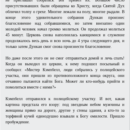
присутствовавших были обращены ко Христу, когда Святой Дух
обличил толпу о грехе. Многие лежали на полу, многие рыдали. В
конце этого удивительного собрания Дункан произнес
благословение над собравшимися, но затем внезапно один
молодой человек начал громко молиться. Он продолжал молиться
45 минут. Церковь снова наполнилась кающимися и служение
продолжалось весь день и всю ночь до 4 утра следующего дня, и
только затем Дункан смог снова произнести благословение.
Но даже после этого он не смог отправиться домой и лечь спать!
Когда он выходил из церкви, к нему подошел посыльный и
сообщил: «Мистер Кэмпбелл, люди собрались у полицейского
участка, они пришли из противоположного конца округа, они
отчаянно пытаются найти Бога. Может ли кто-нибудь прийти и
помолиться вместе с ними?»
Кэмпбелл отправился к полицейскому участку. И вот, какая
картина предстала его взору: под звездным небом мужчины и
женщины прямо на дороге, другие у стены здания, а кто-то за
торфяной кучей единодушно взывали к Богу омилости. Пришло
пробуждение.