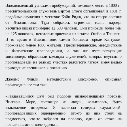
Вдохновленный успехами пробуждений, имевших место в 1800 г.,
пресвитерианский служитель Бартон Стоун организовал в 1801 г.
подобные служения в местечке Кэйн Ридж, что на северо-востоке
от Лексингтона. Туда собралась огромная толпа народа,
насчитывавшая примерно 12 500 человек. Они прибыли более чем
на 125 повозках, некоторые приехали из штатов Огайо и Теннеси.
В то время в Лексингтоне, самом большом городе Кентукки,
проживало менее 1800 жителей. Пресвитерианские, методистские
и баптистские проповедники, а так же путешествующие
миссионеры образовали команды служителей, которые неустанно
проповедовали на разных участках разбитого лагеря, имея целью
приведение грешников к покаянию.
Джеймс Финли, методистский миссионер, описывал
происходившее там так:
«Раздававшийся шум был подобен низвергающимся потокам
Ниагары. Море, состоящее из людей, колыхалось, будто
вздымаемое штормом. Я насчитал семерых служителей,
проповедовавших одновременно. Кто-то из них стоял на
подмостках, кто-то забрался на повозку, один же стоял на
повалившемся стволе дерева...