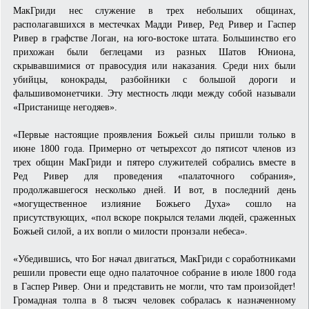
МакГриди нес служение в трех небольших общинах,
располагавшихся в местечках Мадди Ривер, Ред Ривер и Гаспер
Ривер в графстве Логан, на юго-востоке штата. Большинство его
прихожан были беглецами из разных Шатов Юниона,
скрывавшимися от правосудия или наказания. Среди них были
убийцы, конокрады, разбойники с большой дороги и
фальшивомонетчики. Эту местность люди между собой называли
«Пристанище негодяев».
«Первые настоящие проявления Божьей силы пришли только в
июне 1800 года. Примерно от четырехсот до пятисот членов из
трех общин МакГриди и пятеро служителей собрались вместе в
Ред Ривер для проведения «палаточного собрания»,
продолжавшегося несколько дней. И вот, в последний день
«могущественное излияние Божьего Духа» сошло на
присутствующих, «пол вскоре покрылся телами людей, сраженных
Божьей силой, а их вопли о милости пронзали небеса».
«Убедившись, что Бог начал двигаться, МакГриди с соработниками
решили провести еще одно палаточное собрание в июле 1800 года
в Гаспер Ривер. Они и представить не могли, что там произойдет!
Громадная толпа в 8 тысяч человек собралась к назначенному