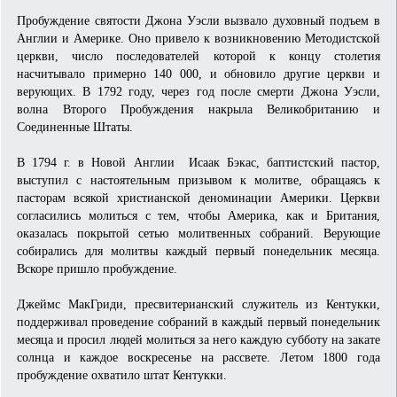
Пробуждение святости Джона Уэсли вызвало духовный подъем в
Англии и Америке. Оно привело к возникновению Методистской
церкви, число последователей которой к концу столетия
насчитывало примерно 140 000, и обновило другие церкви и
верующих. В 1792 году, через год после смерти Джона Уэсли,
волна Второго Пробуждения накрыла Великобританию и
Соединенные Штаты.
В 1794 г. в Новой Англии Исаак Бэкас, баптистский пастор,
выступил с настоятельным призывом к молитве, обращаясь к
пасторам всякой христианской деноминации Америки. Церкви
согласились молиться с тем, чтобы Америка, как и Британия,
оказалась покрытой сетью молитвенных собраний. Верующие
собирались для молитвы каждый первый понедельник месяца.
Вскоре пришло пробуждение.
Джеймс МакГриди, пресвитерианский служитель из Кентукки,
поддерживал проведение собраний в каждый первый понедельник
месяца и просил людей молиться за него каждую субботу на закате
солнца и каждое воскресенье на рассвете. Летом 1800 года
пробуждение охватило штат Кентукки.