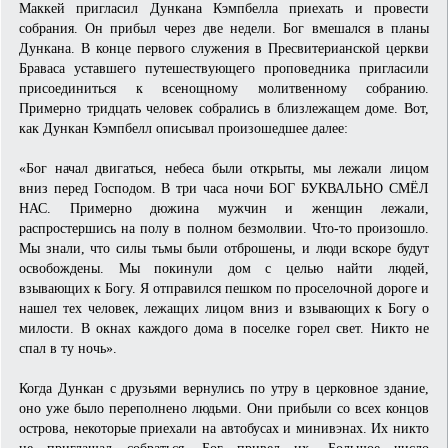
Маккей пригласил Дункана Кэмпбелла приехать и провести
собрания. Он прибыл через две недели. Бог вмешался в планы
Дункана. В конце первого служения в Пресвитерианской церкви
Браваса уставшего путешествующего проповедника пригласили
присоединиться к всенощному молитвенному собранию.
Примерно тридцать человек собрались в близлежащем доме. Вот,
как Дункан Кэмпбелл описывал произошедшее далее:
«Бог начал двигаться, небеса были открыты, мы лежали лицом
вниз перед Господом. В три часа ночи БОГ БУКВАЛЬНО СМЁЛ
НАС. Примерно дюжина мужчин и женщин лежали,
распростершись на полу в полном безмолвии. Что-то произошло.
Мы знали, что силы тьмы были отброшены, и люди вскоре будут
освобождены. Мы покинули дом с целью найти людей,
взывающих к Богу. Я отправился пешком по проселочной дороге и
нашел тех человек, лежащих лицом вниз и взывающих к Богу о
милости. В окнах каждого дома в поселке горел свет. Никто не
спал в ту ночь».
Когда Дункан с друзьями вернулись по утру в церковное здание,
оно уже было переполнено людьми. Они прибыли со всех концов
острова, некоторые приехали на автобусах и минивэнах. Их никто
не приглашал собраться. Бог привел их. Большое число