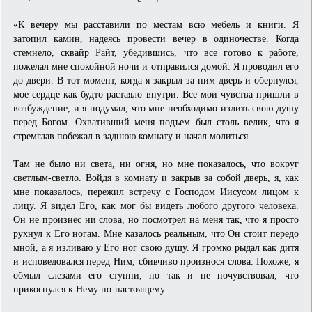
«К вечеру мы расставили по местам всю мебель и книги. Я
затопил камин, надеясь провести вечер в одиночестве. Когда
стемнело, сквайр Райт, убедившись, что все готово к работе,
пожелал мне спокойной ночи и отправился домой. Я проводил его
до двери. В тот момент, когда я закрыл за ним дверь и обернулся,
мое сердце как будто растаяло внутри. Все мои чувства пришли в
возбуждение, и я подумал, что мне необходимо излить свою душу
перед Богом. Охвативший меня подъем был столь велик, что я
стремглав побежал в заднюю комнату и начал молиться.
Там не было ни света, ни огня, но мне показалось, что вокруг
светлым-светло. Войдя в комнату и закрыв за собой дверь, я, как
мне показалось, пережил встречу с Господом Иисусом лицом к
лицу. Я видел Его, как мог бы видеть любого другого человека.
Он не произнес ни слова, но посмотрел на меня так, что я просто
рухнул к Его ногам. Мне казалось реальным, что Он стоит передо
мной, а я изливаю у Его ног свою душу. Я громко рыдал как дитя
и исповедовался перед Ним, сбивчиво произнося слова. Похоже, я
обмыл слезами его ступни, но так и не почувствовал, что
прикоснулся к Нему по-настоящему.