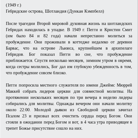
(1949 г.)
Гебридские острова, Шотландия (Дункан Кэмпбелл)
После трагедии Второй мировой духовная жизнь на шотландских
Гебридах находилась в упадке. В 1949 г. Пегги и Кристин Смит
(им было 84 и 82 года) начали непрестанно молиться за
пробуждение. Они проживали в коттедже недалеко от деревни
Барвас, что на острове Льюиса, крупнейшем в архипелаге
Гебридов. Бог показал Пегги во сне, что пробуждение
приближается. Спустя несколько месяцев, зимним утром в овремя,
когда сестры молились, Бог дал им глубокую убежденность в том,
что пробуждение совсем близко.
Пегги попросила местного служителя по имени Джеймс Мюррей
Маккей собрать лидеров церкви для совместной молитвы. На
протяжении нескольких месяцев по три вечера в неделю лидеры
собирались для молитвы. Однажды вечером они начали молитву
около 22:00. Молодой дьякон из Свободной церкви зачитал
Псалом 23 и призвал всех очистить сердца перед Богом. Они
стояли в ожидании перед Богом и вот, в 4 часа утра приводящее в
трепет Божье присутствие сошло на них.