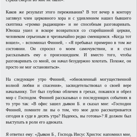
Каков же результат этого переживания? В тот вечер в контору
заглянул член церковного хора и с удивлением нашел бывшего
скептика «громко рыдающим» и не способным разговаривать.
Юноша ушел и вскоре возвратился со старейшиной церкви,
человеком серьезным и чрезвычайно редко смеющимся. «Когда тот
вошел», - вспоминал Финней, - «Я пребывал примерно в том же
состоянии. Он спросил о моем самочувствии, и я стал
рассказывать ему о произошедшем. И вместо того, чтобы
разговаривать со мной, он начал безудержно хохотать. Похоже, он
просто не мог остановиться».
На следующее утро Финней, «обновленный могущественной
волной любви и спасения», засвидетельствовал о своей вере
начальнику. Тот был глубоко обличен в грехах, покаялся и обрел
мир с Господом. Финней рассказывал о последующих событиях в
то утро так: «В офис зашел дьякон Б. и сказал мне: «Господин
Финней, помните ли вы о том, что мое дело рассматривается
сегодня в суде в десять утра? Надеюсь, вы готовы»? Я должен был
выступать в роли его адвоката.
Я ответил ему: «Дьякон Б., Господь Иисус Христос напомнил мне,