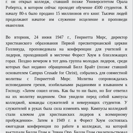
г. он открыл колледж, ставший позже Университетом Орала
Робертса, в котором сейчас проходят обучение 4500 студентов. К
началу 80-х было продано 15 миллионов его книг. Тысячи людей
продолжают начатое им служение исцеление и проповеди
евангелия.
Во вторник, 24 июня 1947 г., Генриетта Мирс, директор
христианского образования Первой пресвитерианской церкви
Голливуда, проповедовала на конференции для учителей и
лидеров, проходившей в местечке Форест Хоум в близлежащих
горах. Поздно вечером в тот день группа молодых лидеров, среди
которых был недавно обращенный Билл Брайт (позже ставший
основателем Campus Crusade for Christ), собрались для совместной
молитвы с Генриеттой Мирс. Молитва сопровождалась
исповеданием грехов, изобильными рыданиями и взыванием к
Господу. «Затем сошел огонь. Как бы то ни было, но Бог ответил
на их молитву видением. Они увидели перед собой кампусы
колледжей, команды служителей и неверующих студентов. У
служителей в руках была сила изменять мир. Кампусы колледжей
стали ключом для христианских лидеров к всемирному
пробуждению». Затем в 1949 г. в Форест Хоум состоялась
ежегодная конференция по работе в колледжах, на которой
выступали Билли Грэм и Эдвин Орр. Билли Грэм свидетельствовал