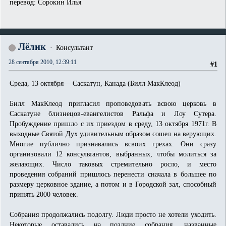
перевод: Сорокин Илья
Лёлик
Консультант
28 сентября 2010, 12:39:11
#1
Среда, 13 октября— Саскатун, Канада (Билл МакКлеод)
Билл МакКлеод пригласил проповедовать всвою церковь в
Саскатуне близнецов-евангелистов Ральфа и Лоу Сутера.
Пробуждение пришло с их приездом в среду, 13 октября 1971г. В
выходные Святой Дух удивительным образом сошел на верующих.
Многие публично признавались всвоих грехах. Они сразу
организовали 12 консультантов, выбранных, чтобы молиться за
желающих. Число таковых стремительно росло, и место
проведения собраний пришлось перенести сначала в большее по
размеру церковное здание, а потом и в Городской зал, способный
принять 2000 человек.
Собрания продолжались подолгу. Люди просто не хотели уходить.
Некоторые оставались на поздние собрания, названные