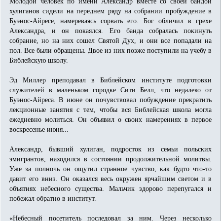
Молодой человек по имени Александр вместе со своей бандой
хулиганов сидели на переднем ряду на собрании пробуждение в
Буэнос-Айресе, намереваясь сорвать его. Бог обличил в грехе
Александра, и он покаялся. Его банда собралась покинуть
собрание, но на них сошел Святой Дух, и они все попадали на
пол. Все были обращены. Двое из них позже поступили на учебу в
Библейскую школу.
Эд Миллер преподавал в Библейском институте подготовки
служителей в маленьком городке Сити Белл, что недалеко от
Буэнос-Айреса. В июне он почувствовал побуждение прекратить
лекционные занятия с тем, чтобы вся Библейская школа могла
ежедневно молиться. Он объявил о своих намерениях в первое
воскресенье июня...
Александр, бывший хулиган, подросток из семьи польских
эмигрантов, находился в состоянии продолжительной молитвы.
Уже за полночь он ощутил странное чувство, как будто что-то
давит его вниз. Он оказался весь окружен ярчайшим светом и в
объятиях небесного существа. Мальчик здорово перепугался и
побежал обратно в институт.
«Небесный посетитель последовал за ним. Через несколько