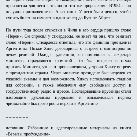
произнесла для него в точности это же пророчество. В1954 г. он
получил приглашение из Аргентины. У него были деньги, чтобы
купить билет на самолет в один конец до Буэнос-Айреса.
По пути туда после стыковки в Чили в его сердце пришло слово
«Перон». Он спросил у стюардессы, не знает ли она, что означает
слово «Перон». Стюардесса ответила, что это фамилия президента
Аргентины. Позже Хикс договорился о встрече с министром по
делам религий. Ожидая аудиенции, он помолился за секретаря
министра, страдавшего хромотой. Тот был исцелен и начал
прыгать. Министр, узнав о произошедшем, устроил Хиксу встречу
с президентом страны. Через молитву президент был исцелен от
ужасной экземы и дал возможность Хиксу использовать стадион
для собраний, а также обеспечил ему свободный доступ к
государственному радио и прессе. Последовавшие крусейды стали
настоящим духовным прорывом и ознаменовали период
чрезвычайно быстрого роста церкви в Аргентине.
_ _ _ _ _ _ _
источник: Избранные и адаптированные материалы из книги
«Взрывы пробуждение»