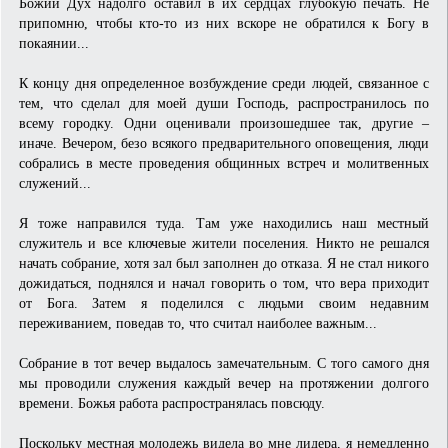
Божий Дух надолго оставил в их сердцах глубокую печать. Не
припомню, чтобы кто-то из них вскоре не обратился к Богу в
покаянии...
К концу дня определенное возбуждение среди людей, связанное с
тем, что сделал для моей души Господь, распространилось по
всему городку. Одни оценивали произошедшее так, другие –
иначе. Вечером, безо всякого предварительного оповещения, люди
собрались в месте проведения общинных встреч и молитвенных
служений...
Я тоже направился туда. Там уже находились наш местный
служитель и все ключевые жители поселения. Никто не решался
начать собрание, хотя зал был заполнен до отказа. Я не стал никого
дожидаться, поднялся и начал говорить о том, что вера приходит
от Бога. Затем я поделился с людьми своим недавним
переживанием, поведав то, что считал наиболее важным...
Собрание в тот вечер выдалось замечательным. С того самого дня
мы проводили служения каждый вечер на протяжении долгого
времени. Божья работа распространялась повсюду.
Поскольку местная молодежь видела во мне лидера, я немедленно