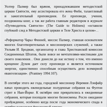
Уолтер Палмер был врачом, принадлежавшим методистской
церкви Святости, ему ассистировала его жена Фиби, талантливый
и зажигательный проповедник. Ее проповеди, учения,
полдюжины книг, а так же работа главным редактором в журнале
«Путеводитель Святости» (The Guide to Holiness) «оставили
глубокий след в Методистской церкви и Теле Христа в целом»...
«Реформатор Чарьз Финней, миссис Палмер, ставшая основателем
многих благотворительных и миссионерских служений, а также
Уильям И. Бродман, организатор и глава Христианской комиссии
Соединенных Штатов, были вовсе не мечтателями-мистиками для
своего поколения... Они донесли до нас истину о том, что именно
крещение Духом дает силу проповеди и является источником
энергии, единственно способным осуществить дело всемирной
евангелизация». (Prantney 1994:107).
В сентябре этого же года, городской миссионер Иеремия Лэнфайр
начал проводить еженедельные полуденные собрания на Фултон
стрит в Нью-Йорке. К октябрю они превратились в ежедневные
собрания, которые посещали многие бизнесмены. Росло ожидание
пробуждение, особенно когда после года экономического спада в
октябре разразился финансовый кризис.