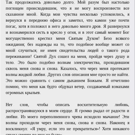
Так продолжалось довольно долго. Мой разум был настолько
поглощен происходившим, что я не могу воспроизвести все
сказанное мной. Когда мои чувства несколько успокоились, я
вернулся в переднюю офиса и заметил, что камин уже почти
погас, хотя я положил в него довольно много дров. Я развернулся
и вознамерился сесть в кресло у огня, и в этот самый момент Бог
могущественно крестил меня Святым Духом! Безо всякого
ожидания; без надежды на то, что подобное вообще может со
мной случиться; не имея свидетельства людей о такого рода
переживании! Святой Дух сошел на меня, пройдя через душу и
тело. Это было подобно волнам электричества, проходившим
сквозь меня снова и снова. Казалось, что через меня протекают
волны жидкой любви. Других слов описания мне просто не найти.
Это можно сравнить с самим дыханием Божьим. Я отчетливо
помню, что меня как будто обдувал ветер, создаваемый взмахами
огромных крыльев.
Нет слов, чтобы описать восхитительную любовь,
распространявшуюся в моем сердце. Я громко рыдал от радости и
любви. Из моего переполненного чрева исходило мычание! Эти
волны проходили через меня снова, снова и снова. Наконец я
воскликнул: «Я умру, если это не прекратиться»! Хотя никакого
страха смерти во мне не было».