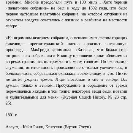
времени. Многие преодолели путь в 100 миль... Хотя термин
«палаточное собрание» не был в ходу до 1802 года, это было
первое настоящее палаточное собрание, на котором служения на
открытом воздухе сочетались с жизнью в разбитом на местности
лагере...
«На огромном вечернем собрании, освещавшимся светом горящих
факелов,... пресвитерианский пастор произнес энергичную
проповедь... МакГриди вспоминал: «Казалось, что Божья сила
потрясла всех собравшихся. К концу проповеди крики обличаемых
в грехах сравнились по громкости с моим голосом. По окончанию
служения, интенсивность происходившего только увеличилась, и
большая часть собравшихся оказалась вовлеченным в это. Никто
не хотел уходить домой. Люди позабыли о сне и голоде. Все
думали только о вечном. Пробуждение и обращение от грехов
переживались каждым в той толпе; некоторые вещи были новыми
и удивительными для меня». (Журнал Church History, № 23 стр.
25).
1801 г
Август, - Кэйн Ридж, Кентукки (Бартон Стоун)