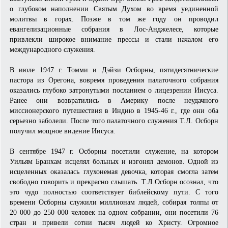
о глубоком наполнении Святым Духом во время уединенной
молитвы в горах. Позже в том же году он проводил
евангелизационные собрания в Лос-Анджелесе, которые
привлекли широкое внимание прессы и стали началом его
международного служения.
В июле 1947 г. Томми и Дэйзи Осборны, пятидесятнические
пастора из Орегона, вовремя проведения палаточного собрания
оказались глубоко затронутыми посланием о лицезрении Иисуса.
Ранее они возвратились в Америку после неудачного
миссионерского путешествия в Индию в 1945-46 г., где они оба
серьезно заболели. После того палаточного служения Т.Л. Осборн
получил мощное видение Иисуса.
В сентябре 1947 г. Осборны посетили служение, на котором
Уильям Бранхам исцелял больных и изгонял демонов. Одной из
исцеленных оказалась глухонемая девочка, которая смогла затем
свободно говорить и прекрасно слышать. Т.Л.Осборн осознал, что
это чудо полностью соответствует библейскому пути. С того
времени Осборны служили миллионам людей, собирая толпы от
20 000 до 250 000 человек на одном собрании, они посетили 76
стран и привели сотни тысяч людей ко Христу. Огромное