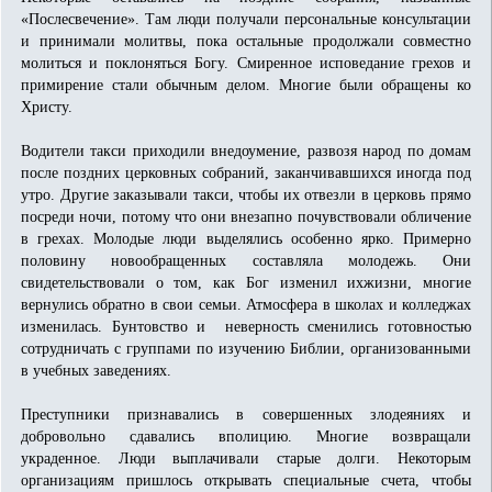
«Послесвечение». Там люди получали персональные консультации
и принимали молитвы, пока остальные продолжали совместно
молиться и поклоняться Богу. Смиренное исповедание грехов и
примирение стали обычным делом. Многие были обращены ко
Христу.
Водители такси приходили внедоумение, развозя народ по домам
после поздних церковных собраний, заканчивавшихся иногда под
утро. Другие заказывали такси, чтобы их отвезли в церковь прямо
посреди ночи, потому что они внезапно почувствовали обличение
в грехах. Молодые люди выделялись особенно ярко. Примерно
половину новообращенных составляла молодежь. Они
свидетельствовали о том, как Бог изменил ихжизни, многие
вернулись обратно в свои семьи. Атмосфера в школах и колледжах
изменилась. Бунтовство и неверность сменились готовностью
сотрудничать с группами по изучению Библии, организованными
в учебных заведениях.
Преступники признавались в совершенных злодеяниях и
добровольно сдавались вполицию. Многие возвращали
украденное. Люди выплачивали старые долги. Некоторым
организациям пришлось открывать специальные счета, чтобы