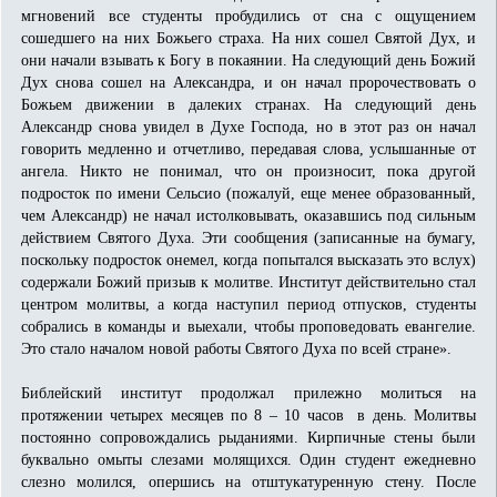
мгновений все студенты пробудились от сна с ощущением
сошедшего на них Божьего страха. На них сошел Святой Дух, и
они начали взывать к Богу в покаянии. На следующий день Божий
Дух снова сошел на Александра, и он начал пророчествовать о
Божьем движении в далеких странах. На следующий день
Александр снова увидел в Духе Господа, но в этот раз он начал
говорить медленно и отчетливо, передавая слова, услышанные от
ангела. Никто не понимал, что он произносит, пока другой
подросток по имени Сельсио (пожалуй, еще менее образованный,
чем Александр) не начал истолковывать, оказавшись под сильным
действием Святого Духа. Эти сообщения (записанные на бумагу,
поскольку подросток онемел, когда попытался высказать это вслух)
содержали Божий призыв к молитве. Институт действительно стал
центром молитвы, а когда наступил период отпусков, студенты
собрались в команды и выехали, чтобы проповедовать евангелие.
Это стало началом новой работы Святого Духа по всей стране».
Библейский институт продолжал прилежно молиться на
протяжении четырех месяцев по 8 – 10 часов в день. Молитвы
постоянно сопровождались рыданиями. Кирпичные стены были
буквально омыты слезами молящихся. Один студент ежедневно
слезно молился, опершись на отштукатуренную стену. После