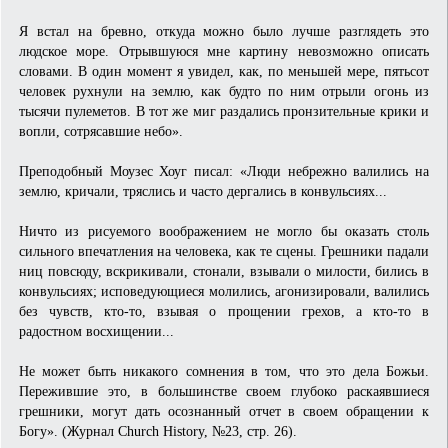
Я встал на бревно, откуда можно было лучше разглядеть это
людское море. Отрывшуюся мне картину невозможно описать
словами. В один момент я увидел, как, по меньшей мере, пятьсот
человек рухнули на землю, как будто по ним отрыли огонь из
тысячи пулеметов. В тот же миг раздались пронзительные крики и
вопли, сотрясавшие небо».
Преподобный Моузес Хоуг писал: «Люди небрежно валились на
землю, кричали, тряслись и часто дергались в конвульсиях...
Ничто из рисуемого воображением не могло бы оказать столь
сильного впечатления на человека, как те сцены. Грешники падали
ниц повсюду, вскрикивали, стонали, взывали о милости, бились в
конвульсиях; исповедующиеся молились, агонизировали, валились
без чувств, кто-то, взывая о прощении грехов, а кто-то в
радостном восхищении...
Не может быть никакого сомнения в том, что это дела Божьи.
Пережившие это, в большинстве своем глубоко раскаявшиеся
грешники, могут дать осознанный отчет в своем обращении к
Богу». (Журнал Church History, №23, стр. 26).