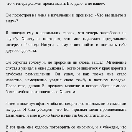
что я теперь должен представлять Его дело, а не ваше».
Он посмотрел на меня в изумлении и произнес: «Что вы имеете в
виду»?
Я поведал ему в нескольких словах, что теперь завербован на
службу Христу и повторил, что мне надлежит представлять
интересы Господа Иисуса, а ему стоит пойти и поискать себе
другого адвоката.
Он опустил голову и, не проронив ни слова, вышел. Мгновение
спустя я увидел в окне дьякона Б. остановившегося у края дороги в
глубоком размышлении. Он ушел, и как позже мне стало
известно, немедленно уладил свою тяжбу в частном порядке.
После сего, дьякон Б. предался молитве и вскоре обрел намного
более глубокие отношения со Христом.
Затем я покинул офис, чтобы поговорить со знакомыми о спасении
их душ. Я был убежден, что Бог призвал меня проповедовать
Евангелие, и мне нужно было начинать безотлагательно...
В тот день мне удалось поговорить со многими, и я убежден, что