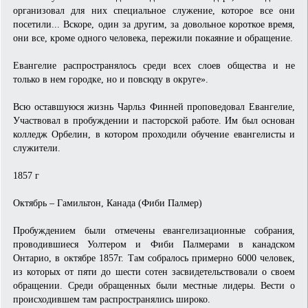
организовал для них специальное служение, которое все они
посетили... Вскоре, один за другим, за довольное короткое время,
они все, кроме одного человека, пережили покаяние и обращение.
Евангелие распространялось среди всех слоев общества и не
только в нем городке, но и повсюду в округе».
Всю оставшуюся жизнь Чарльз Финней проповедовал Евангелие,
Участвовал в пробуждении и пасторской работе. Им был основан
колледж Орбелин, в котором проходили обучение евангелисты и
служители.
1857 г
Октябрь – Гамильтон, Канада (Фиби Палмер)
Пробуждением были отмечены евангелизационные собрания,
проводившиеся Уолтером и Фиби Палмерами в канадском
Онтарио, в октябре 1857г. Там собралось примерно 6000 человек,
из которых от пяти до шести сотен засвидетельствовали о своем
обращении. Среди обращенных были местные лидеры. Вести о
происходившем там распространялись широко.