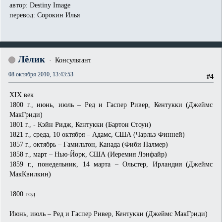
автор: Destiny Image
перевод: Сорокин Илья
Лёлик
Консультант
08 октября 2010, 13:43:53
#4
XIX век
1800 г., июнь, июль – Ред и Гаспер Ривер, Кентукки (Джеймс
МакГриди)
1801 г., - Кэйн Ридж, Кентукки (Бартон Стоун)
1821 г., среда, 10 октября – Адамс, США (Чарльз Финней)
1857 г., октябрь – Гамильтон, Канада (Фиби Палмер)
1858 г., март – Нью-Йорк, США (Иеремия Лэнфайр)
1859 г., понедельник, 14 марта – Ольстер, Ирландия (Джеймс
МакКвилкин)
1800 год
Июнь, июль – Ред и Гаспер Ривер, Кентукки (Джеймс МакГриди)