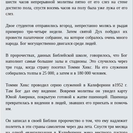
шести часов непрерывной молитвы пятно от его слез на стене
достигло пола, спустя восемь часов на полу была уже лужа от его
слез.
Двое студентов отправились вгород, непрестанно молясь и рыдая
примерно три-четыре недели. Затем святой Дух побудил их
провести палаточное собрание, на которое собралось очень много
народа. Бог могущественно двигался среди людей.
В пророчествах, данных Библейской школе, говорилось, что Бог
наполнит самые большие залы и стадионы. Это случилось через
три года, когда страну посетил Томми Хикс. На его служения
собирались толпы в 25 000, а затем и в 180 000 человек.
Томми Хикс проводил серию служений в Калифорнии в1952 г.
Там Бог дал ему видение. Вовремя молитвы он увидел карту
Юной Америки, покрытую готовой к жатве пшеницей. Пшеница
превратилась в видении в людей, звавших его приехать и помочь
им.
Он записал в своей Библии пророчество о том, что ему надлежит
полететь в эти страны самолетом через два лета. Спустя три месяца
на одной евангелизация в Калифорнии жена местного пастора