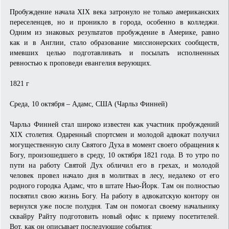
Пробуждение начала XIX века затронуло не только американских
переселенцев, но и проникло в города, особенно в колледжи.
Одним из знаковых результатов пробуждение в Америке, равно
как и в Англии, стало образование миссионерских сообществ,
имевших целью подготавливать и посылать исполненных
ревностью к проповеди евангелия верующих.
1821 г
Среда, 10 октября – Адамс, США (Чарльз Финней)
Чарльз Финней стал широко известен как участник пробуждений
XIX столетия. Одаренный спортсмен и молодой адвокат получил
могущественную силу Святого Духа в момент своего обращения к
Богу, произошедшего в среду, 10 октября 1821 года. В то утро по
пути на работу Святой Дух обличил его в грехах, и молодой
человек провел начало дня в молитвах в лесу, недалеко от его
родного городка Адамс, что в штате Нью-Йорк. Там он полностью
посвятил свою жизнь Богу. На работу в адвокатскую контору он
вернулся уже после полудня. Там он помогал своему начальнику
сквайру Райту подготовить новый офис к приему посетителей.
Вот, как он описывает последующие события: