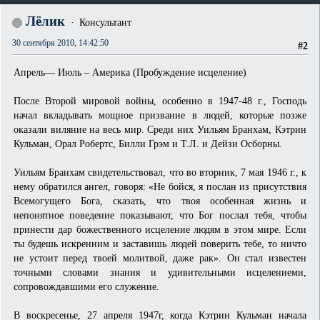
Лёлик
Консультант
30 сентября 2010, 14:42:50
#2
Апрель— Июль – Америка (Пробуждение исцеление)
После Второй мировой войны, особенно в 1947-48 г., Господь
начал вкладывать мощное призвание в людей, которые позже
оказали виляние на весь мир. Среди них Уильям Бранхам, Кэтрин
Кульман, Орал Робертс, Билли Грэм и Т.Л. и Дейзи Осборны.
Уильям Бранхам свидетельствовал, что во вторник, 7 мая 1946 г., к
нему обратился ангел, говоря: «Не бойся, я послан из присутствия
Всемогущего Бога, сказать, что твоя особенная жизнь и
непонятное поведение показывают, что Бог послал тебя, чтобы
принести дар божественного исцеление людям в этом мире. Если
ты будешь искренним и заставишь людей поверить тебе, то ничто
не устоит перед твоей молитвой, даже рак». Он стал известен
точными словами знания и удивительными исцелениеми,
сопровождавшими его служение.
В воскресенье, 27 апреля 1947г, когда Кэтрин Кульман начала