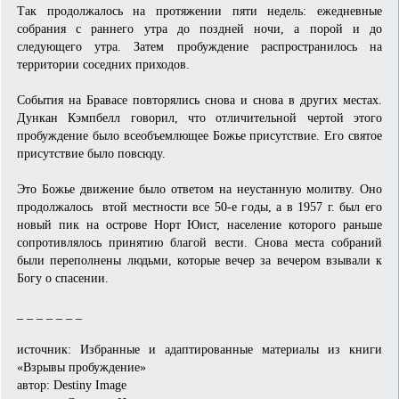
Так продолжалось на протяжении пяти недель: ежедневные
собрания с раннего утра до поздней ночи, а порой и до
следующего утра. Затем пробуждение распространилось на
территории соседних приходов.
События на Бравасе повторялись снова и снова в других местах.
Дункан Кэмпбелл говорил, что отличительной чертой этого
пробуждение было всеобъемлющее Божье присутствие. Его святое
присутствие было повсюду.
Это Божье движение было ответом на неустанную молитву. Оно
продолжалось втой местности все 50-е годы, а в 1957 г. был его
новый пик на острове Норт Юист, население которого раньше
сопротивлялось принятию благой вести. Снова места собраний
были переполнены людьми, которые вечер за вечером взывали к
Богу о спасении.
_ _ _ _ _ _ _
источник: Избранные и адаптированные материалы из книги
«Взрывы пробуждение»
автор: Destiny Image