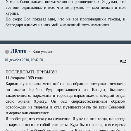
У меня были плохие впечатления о проповедниках. Я думал, что
все они одинаковые и все, что им нужно, — мои деньги и моя
курица.
Но скоро Бог показал мне, что не все проповедники таковы, и
благодаря одному из них мой жизненный путь изменился.
Лёлик
Консультант
01 декабря 2010, 10:42:20
#12
ПОСЛЕДОВАТЬ ПРИЗЫВУ!
11 февраля 1969 года
Каролин уговорила меня пойти на собрание послушать человека
по имени Брайан Руд, приехавшего из Канады, бывшего
заключенного, наркомана и торговца наркотиками, который отдал
свою жизнь Христу. Он был сверхъестественным образом
освобожден из тюрьмы и стал путешествовать по всей Северной
Америке как евангелист.
Я пообещал, что схожу на служение. Я уже не пил тогда, но всегда
в кармане носил с собой сигареты. Куда бы я ни шел, я все время
был в своей рабочей униформе, но Каролин настояла, чтобы я