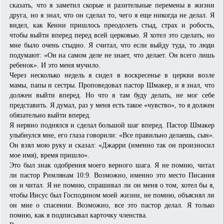
сказать, что я заметил скорые и разительные перемены в жизни
друга, но я знал, что он сделал то, чего я еще никогда не делал. Я
видел, как Кенни пришлось преодолеть стыд, страх и робость,
чтобы выйти вперед перед всей церковью. Я хотел это сделать, но
мне было очень стыдно. Я считал, что если выйду туда, то люди
подумают: «Он на самом деле не знает, что делает. Он всего лишь
ребенок». И это меня мучило.
Через несколько недель я сидел в воскресенье в церкви возле
мамы, папы и сестры. Проповедовал пастор Шмакер, и я знал, что
должен выйти вперед. Но что я там буду делать, не мог себе
представить. Я думал, раз у меня есть такое «чувство», то я должен
обязательно выйти вперед.
Я нервно поднялся и сделал большой шаг вперед. Пастор Шмакер
улыбнулся мне, его глаза говорили: «Все правильно делаешь, сын».
Он взял мою руку и сказал: «Джарри (именно так он произносил
мое имя), время пришло».
Это был знак одобрения моего верного шага. Я не помню, читал
ли пастор Римлянам 10:9. Возможно, именно это место Писания
он и читал. Я не помню, спрашивал ли он меня о том, хотел бы я,
чтобы Иисус был Господином моей жизни, не помню, объяснял ли
он мне о спасении. Возможно, все это пастор делал. Я только
помню, как я подписывал карточку членства.