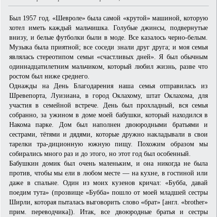
Был 1957 год. «Шевроле» была самой «крутой» машиной, которую
хотел иметь каждый мальчишка. Голубые джинсы, подвернутые
внизу, и белые футболки были в моде. Все казалось черно-белым.
Музыка была приятной; все соседи знали друг друга; и моя семья
являлась стереотипом семьи «счастливых дней». Я был обычным
одиннадцатилетним мальчиком, который любил жизнь, разве что
ростом был ниже среднего.
Однажды на День Благодарения наша семья отправилась из
Шревепорта, Луизиана, в город Оклахому, штат Оклахома, для
участия в семейной встрече. День был прохладный, вся семья
собранно, за ужином в доме моей бабушки, который находился в
Накома парке. Дом был наполнен двоюродными братьями и
сестрами, тётями и дядями, которые дружно накладывали в свои
тарелки тра-диционную южную пищу. Похожим образом мы
собирались много раз и до этого, но этот год был особенный.
Бабушкин домик был очень маленьким, и она никогда не была
против, чтобы мы ели в любом месте — на кухне, в гостиной или
даже в спальне. Один из моих кузенов кричал: «Бубба, давай
поедим тута» (прозвище «Бубба» пошло от моей младшей сестры
Ширли, которая пыталась выговорить слово «брат» [англ. «brother»
прим. переводчика]). Итак, все двоюродные братья и сестры