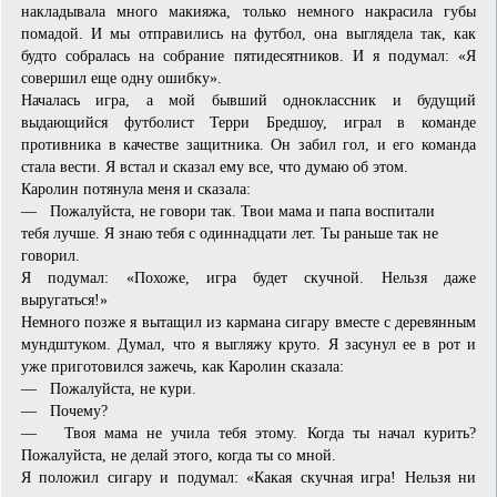
накладывала много макияжа, только немного накрасила губы
помадой. И мы отправились на футбол, она выглядела так, как
будто собралась на собрание пятидесятников. И я подумал: «Я
совершил еще одну ошибку».
Началась игра, а мой бывший одноклассник и будущий
выдающийся футболист Терри Бредшоу, играл в команде
противника в качестве защитника. Он забил гол, и его команда
стала вести. Я встал и сказал ему все, что думаю об этом.
Каролин потянула меня и сказала:
— Пожалуйста, не говори так. Твои мама и папа воспитали
тебя лучше. Я знаю тебя с одиннадцати лет. Ты раньше так не
говорил.
Я подумал: «Похоже, игра будет скучной. Нельзя даже
выругаться!»
Немного позже я вытащил из кармана сигару вместе с деревянным
мундштуком. Думал, что я выгляжу круто. Я засунул ее в рот и
уже приготовился зажечь, как Каролин сказала:
— Пожалуйста, не кури.
— Почему?
— Твоя мама не учила тебя этому. Когда ты начал курить?
Пожалуйста, не делай этого, когда ты со мной.
Я положил сигару и подумал: «Какая скучная игра! Нельзя ни