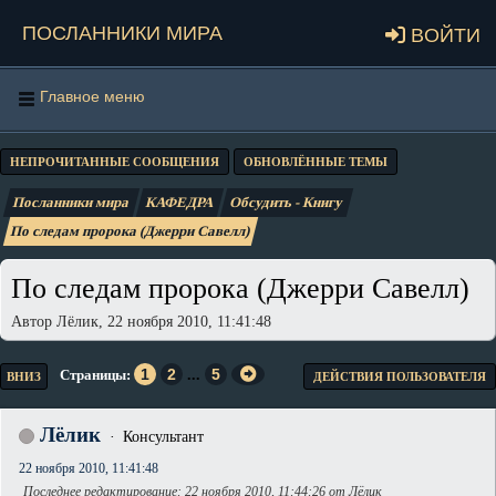
Посланники мира
Войти
Главное меню
НЕПРОЧИТАННЫЕ СООБЩЕНИЯ
ОБНОВЛЁННЫЕ ТЕМЫ
Посланники мира
КАФЕДРА
Обсудить - Книгу
По следам пророка (Джерри Савелл)
По следам пророка (Джерри Савелл)
Автор Лёлик, 22 ноября 2010, 11:41:48
1
2
...
5
Страницы
ВНИЗ
ДЕЙСТВИЯ ПОЛЬЗОВАТЕЛЯ
Лёлик
Консультант
22 ноября 2010, 11:41:48
Последнее редактирование
: 22 ноября 2010, 11:44:26 от Лёлик