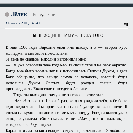
Лёлик
Консультант
30 ноября 2010, 14:24:13
#8
ТЫ ВЫХОДИШЬ ЗАМУЖ НЕ ЗА ТОГО
В мае 1966 года Каролин окончила школу, а я — второй курс
колледжа, и мы были помолвлены.
За день до свадьбы Каролин напомнила мне:
— Я уже говорила тебе когда-то. И своих слов я не беру обратно.
Когда мне было восемь лет и я исполнилась Святым Духом, я дала
Богу обещание, что выйду замуж за человека, который будет
исполнен Духом Святым, будет рожден свыше, будет
проповедовать Евангелие и поедет в Африку.
— Тогда ты выходишь замуж не за того, — ответил я.
— Нет. Это все ты. Первый раз, когда я увидела тебя, тебе было
одиннадцать лет. Ты проезжал по нашей улице на велосипеде. Я
стояла на кухне и помогала маме мыть посуду. Когда я выглянула в
окно, то увидела тебя и сказала маме: «Мама, это тот мальчик, за
которого я выйду замуж».
Каролин знала, за кого выйдет замуж еще в девять лет. Я любил ее.