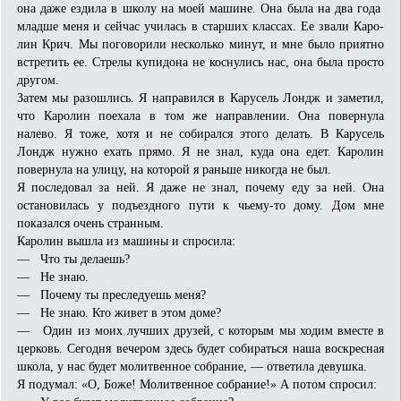
она даже ездила в школу на моей машине. Она была на два года
младше меня и сейчас училась в старших классах. Ее звали Каро-
лин Крич. Мы поговорили несколько минут, и мне было приятно
встретить ее. Стрелы купидона не коснулись нас, она была просто
другом.
Затем мы разошлись. Я направился в Карусель Лондж и заметил,
что Каролин поехала в том же направлении. Она повернула
налево. Я тоже, хотя и не собирался этого делать. В Карусель
Лондж нужно ехать прямо. Я не знал, куда она едет. Каролин
повернула на улицу, на которой я раньше никогда не был.
Я последовал за ней. Я даже не знал, почему еду за ней. Она
остановилась у подъездного пути к чьему-то дому. Дом мне
показался очень странным.
Каролин вышла из машины и спросила:
— Что ты делаешь?
— Не знаю.
— Почему ты преследуешь меня?
— Не знаю. Кто живет в этом доме?
— Один из моих лучших друзей, с которым мы ходим вместе в
церковь. Сегодня вечером здесь будет собираться наша воскресная
школа, у нас будет молитвенное собрание, — ответила девушка.
Я подумал: «О, Боже! Молитвенное собрание!» А потом спросил: