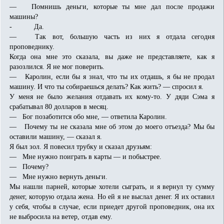
— Помнишь деньги, которые ты мне дал после продажи
машины?
- Да.
— Так вот, большую часть из них я отдала сегодня
проповеднику.
Когда она мне это сказала, вы даже не представляете, как я
разозлился. Я не мог поверить.
— Каролин, если бы я знал, что ты их отдашь, я бы не продал
машину. И что ты собираешься делать? Как жить? — спросил я.
У меня не было желания отдавать их кому-то. У дяди Сэма я
срабатывал 80 долларов в месяц.
— Бог позаботится обо мне, — ответила Каролин.
— Почему ты не сказала мне об этом до моего отъезда? Мы бы
оставили машину, — сказал я.
Я был зол. Я повесил трубку и сказал друзьям:
— Мне нужно поиграть в карты — и побыстрее.
— Почему?
— Мне нужно вернуть деньги.
Мы нашли парней, которые хотели сыграть, и я вернул ту сумму
денег, которую отдала жена. Но ей я не выслал денег. Я их оставил
у себя, чтобы в случае, если приедет другой проповедник, она их
не выбросила на ветер, отдав ему.