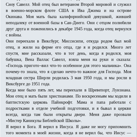
Сноу Савелл. Мой отец был ветераном Второй мировой и служил
в военно-морском флоте США в Ива Джима и на острове
Окинава. Моя мать была калифорнийской девушкой, жившей
неподалеку от военной базы в Сан-Диего. Они с отцом полюбили
друг друга и поженились в декабре 1945 года, когда отец вернулся
с войны.
Они переехали в Виксбург, Миссисипи, откуда родом был мой
отец, и жили на ферме его отца, где я и родился. Много лет
спустя, мне рассказали, что в тот день, когда я родился, моя
бабушка, Вена Валлас Савелл, взяла меня на руки и сказала:
«Господь пригото¬вил что-то особенное для этого мальчика». Она
почему-то знала, что я сделаю нечто-то важное для Господа. Моя
младшая сестра Ширли родилась 3 мая 1950 года, и мы росли в
Виксбурге до 1951 года.
Когда мне было пять лет, мы переехали в Шревепорт, Луизиана.
Мои отец и мать были христианами. По воскресеньям мы ходили в
баптистскую церковь Пайнкрофт. Мама и папа работали с
подростками в отделе учебной подготовки, и я бывал в церкви
всегда, когда там были открыты двери. Меня даже прозвали
«Мистер Каникулы Библейской Школы».
Я верил в Бога. Я верил в Иисуса. Я даже не могу припомнить
того момента в моей жизни, когда я не верил бы, что Иисус —