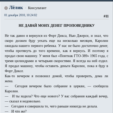
Лёлик
Консультант
01 декабря 2010, 10:24:02
#11
НЕ ДАВАЙ МОИХ ДЕНЕГ ПРОПОВЕДНИКУ
Не так давно я вернулся из Форт Дикса, Нью Джерси, и знал, что
скоро должен буду уехать еще на несколько месяцев, Каролин
ожидала нашего первого ребенка. У нас не было достаточно денег,
чтобы протянуть до того времени, как я вернусь. И поэтому я
продал свою машину. У меня был «Понтиак ГТО-389» 1965 года, с
тремя цилиндрами и четырьмя скоростями. Я всегда на ней ездил.
Я продал машину, чтобы оставить деньги Каролин, пока я буду в
Форт Диксе.
Как-то вечером я позвонил домой, чтобы проверить, дома ли
жена.
— Сегодня вечером было собрание в церкви, — сообщила
Каролин.
— И ты ходила? Что еще нового? У вас собрания каждый вечер,
— сказал я недовольно.
— Сегодня я совершила то, чего раньше никогда не делала.
— И что же?