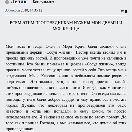
Лёлик
Консультант
30 ноября 2010, 14:35:12
#10
ВСЕМ ЭТИМ ПРОПОВЕДНИКАМ НУЖНЫ МОИ ДЕНЬГИ И
МОЯ КУРИЦА
Мои тесть и теща, Олен и Мэри Крич, были людьми очень
преданными церкви «Сосуд жизни». Пастор всегда звонил им и
просил принять гостей. И проповедники уже почти не селились в
гостинице. Кто бы ни приезжал в церковь «Сосуд жизни», всегда
просили моего тестя и тещу принять гостей у себя. Это всегда меня
раздражало. Мы с Каролин жили в небольшом домике рядом с
родителями. Это значило, что, когда в город приезжал какой-
нибудь проповедник, я встречался с ним. Я видел, как многие из
этих проповедников использовали моего тестя. Он всегда оказывал
помощь, у него было доброе сердце, и ему нравилось помогать
людям. Думаю, что некоторым из проповедников это было
известно, и когда они попадали к нему домой, то просто
использовали его. Я высказывал свое мнение по этому поводу. До
того как я принял Господа, я выс¬казывал все, что думаю об этих
проповедниках.