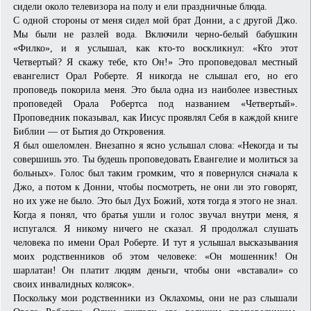
сидели около телевизора на полу и ели праздничные блюда.
С одной стороны от меня сидел мой брат Донни, а с другой Джо.
Мы были не разлей вода. Включили черно-белый бабушкин
«Филко», и я услышал, как кто-то воскликнул: «Кто этот
Четвертый? Я скажу тебе, кто Он!» Это проповедовал местный
евангелист Орал Роберте. Я никогда не слышал его, но его
проповедь покорила меня. Это была одна из наиболее известных
проповедей Орала Робертса под названием «Четвертый».
Проповедник показывал, как Иисус проявлял Себя в каждой книге
Библии — от Бытия до Откровения.
Я был ошеломлен. Внезапно я ясно услышал слова: «Некогда и ты
совершишь это. Ты будешь проповедовать Евангелие и молиться за
больных». Голос был таким громким, что я повернулся сначала к
Джо, а потом к Донни, чтобы посмотреть, не они ли это говорят,
но их уже не было. Это был Дух Божий, хотя тогда я этого не знал.
Когда я понял, что братья ушли и голос звучал внутри меня, я
испугался. Я никому ничего не сказал. Я продолжал слушать
человека по имени Орал Роберте. И тут я услышал высказывания
моих родственников об этом человеке: «Он мошенник! Он
шарлатан! Он платит людям деньги, чтобы они «вставали» со
своих инвалидных колясок».
Поскольку мои родственники из Оклахомы, они не раз слышали