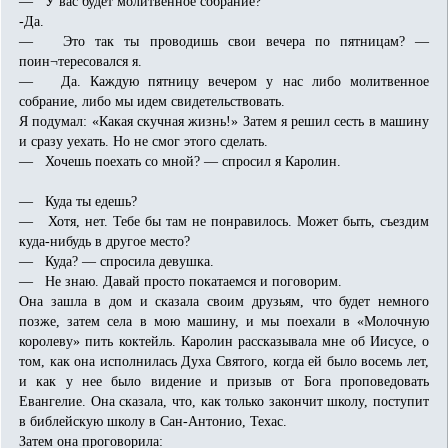
— У вас будет молитвенное собрание?
-Да.
— Это так ты проводишь свои вечера по пятницам? —
поин¬тересовался я.
— Да. Каждую пятницу вечером у нас либо молитвенное
собрание, либо мы идем свидетельствовать.
Я подумал: «Какая скучная жизнь!» Затем я решил сесть в машину
и сразу уехать. Но не смог этого сделать.
— Хочешь поехать со мной? — спросил я Каролин.
— Куда ты едешь?
— Хотя, нет. Тебе бы там не понравилось. Может быть, съездим
куда-нибудь в другое место?
— Куда? — спросила девушка.
— Не знаю. Давай просто покатаемся и поговорим.
Она зашла в дом и сказала своим друзьям, что будет немного
позже, затем села в мою машину, и мы поехали в «Молочную
королеву» пить коктейль. Каролин рассказывала мне об Иисусе, о
том, как она исполнилась Духа Святого, когда ей было восемь лет,
и как у нее было видение и призыв от Бога проповедовать
Евангелие. Она сказала, что, как только закончит школу, поступит
в библейскую школу в Сан-Антонио, Техас.
Затем она проговорила: