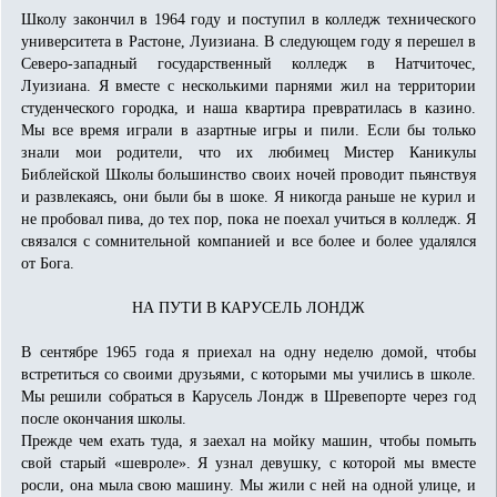
Школу закончил в 1964 году и поступил в колледж технического
университета в Растоне, Луизиана. В следующем году я перешел в
Северо-западный государственный колледж в Натчиточес,
Луизиана. Я вместе с несколькими парнями жил на территории
студенческого городка, и наша квартира превратилась в казино.
Мы все время играли в азартные игры и пили. Если бы только
знали мои родители, что их любимец Мистер Каникулы
Библейской Школы большинство своих ночей проводит пьянствуя
и развлекаясь, они были бы в шоке. Я никогда раньше не курил и
не пробовал пива, до тех пор, пока не поехал учиться в колледж. Я
связался с сомнительной компанией и все более и более удалялся
от Бога.
НА ПУТИ В КАРУСЕЛЬ ЛОНДЖ
В сентябре 1965 года я приехал на одну неделю домой, чтобы
встретиться со своими друзьями, с которыми мы учились в школе.
Мы решили собраться в Карусель Лондж в Шревепорте через год
после окончания школы.
Прежде чем ехать туда, я заехал на мойку машин, чтобы помыть
свой старый «шевроле». Я узнал девушку, с которой мы вместе
росли, она мыла свою машину. Мы жили с ней на одной улице, и