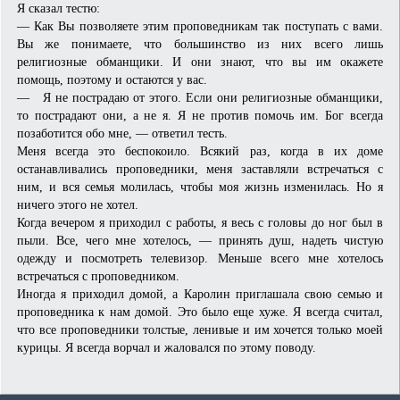
Я сказал тестю:
— Как Вы позволяете этим проповедникам так поступать с вами.
Вы же понимаете, что большинство из них всего лишь
религиозные обманщики. И они знают, что вы им окажете
помощь, поэтому и остаются у вас.
— Я не пострадаю от этого. Если они религиозные обманщики,
то пострадают они, а не я. Я не против помочь им. Бог всегда
позаботится обо мне, — ответил тесть.
Меня всегда это беспокоило. Всякий раз, когда в их доме
останавливались проповедники, меня заставляли встречаться с
ним, и вся семья молилась, чтобы моя жизнь изменилась. Но я
ничего этого не хотел.
Когда вечером я приходил с работы, я весь с головы до ног был в
пыли. Все, чего мне хотелось, — принять душ, надеть чистую
одежду и посмотреть телевизор. Меньше всего мне хотелось
встречаться с проповедником.
Иногда я приходил домой, а Каролин приглашала свою семью и
проповедника к нам домой. Это было еще хуже. Я всегда считал,
что все проповедники толстые, ленивые и им хочется только моей
курицы. Я всегда ворчал и жаловался по этому поводу.