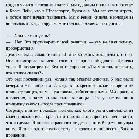
когда я учился в средних классах, мы однажды пошли на прогулку
в Кросс Лейк, что в Шревепорте, Луизиана. Мы все стали играть,
а потом дети начали танцевать. Мы с Кенни сидели, наблюдая за
остальными, когда вдруг ко мне подошла девочка и спросила:
— А ты не танцуешь?
— Нет. Это противоречит моей религии, — сам не зная почему,
пробормотал я.
Девочка была симпатичной. И мне хотелось потанцевать с ней.
Она посмотрела на меня, словно говорила: «Бедняга». Девочка
ушла. Я посмотрел на Кенни и спросил: «Ты можешь поверить,
что я такое сказал?»
Это был последний раз, когда я так ответил девочке. У нас были
вечера, и мы танцевали. А когда в воскресной школе говорили не
в защиту танцев, то мы чувствовали себя виновными. Мы просили
прошения, а затем снова шли на танцы. Так у нас вошло в
привычку каяться «после происшедшего».
Согрешу, а затем покаюсь. Помню, как много раз я становился на
колени около своей кровати и просил Бога простить меня за то,
что я сделал. Я ничего страшного не делал, но всё время ощущал
вину. Я знал одно: нужно стать на колени и попросить Бога о
прощении.