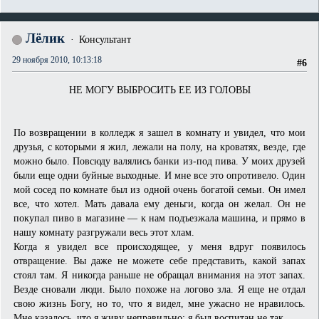
Лёлик
Консультант
29 ноября 2010, 10:13:18
#6
НЕ МОГУ ВЫБРОСИТЬ ЕЕ ИЗ ГОЛОВЫ
По возвращении в колледж я зашел в комнату и увидел, что мои
друзья, с которыми я жил, лежали на полу, на кроватях, везде, где
можно было. Повсюду валялись банки из-под пива. У моих друзей
были еще одни буйные выходные. И мне все это опротивело. Один
мой сосед по комнате был из одной очень богатой семьи. Он имел
все, что хотел. Мать давала ему деньги, когда он желал. Он не
покупал пиво в магазине — к нам подъезжала машина, и прямо в
нашу комнату разгружали весь этот хлам.
Когда я увидел все происходящее, у меня вдруг появилось
отвращение. Вы даже не можете себе представить, какой запах
стоял там. Я никогда раньше не обращал внимания на этот запах.
Везде сновали люди. Было похоже на логово зла. Я еще не отдал
свою жизнь Богу, но то, что я видел, мне ужасно не нравилось.
Мне казалось, что я живу неправильно; я был воспитан не так.