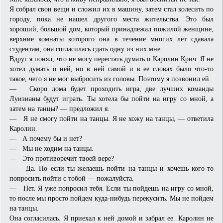
Я собрал свои вещи и сложил их в машину, затем стал колесить по
городу, пока не нашел другого места жительства. Это был
хороший, большой дом, который принадлежал пожилой женщине,
верхние комнаты которого она в течение многих лет сдавала
студентам; она согласилась сдать одну из них мне.
Вдруг я понял, что не могу перестать думать о Каролин Крич. Я не
хотел думать о ней, но в ней самой и в ее словах было что-то
такое, чего я не мог выбросить из головы. Поэтому я позвонил ей.
— Скоро дома будет проходить игра, две лучших команды
Луизианы будут играть. Ты хотела бы пойти на игру со мной, а
затем на танцы? — предложил я.
— Я не смогу пойти на танцы. Я не хожу на танцы, — ответила
Каролин.
— А почему бы и нет?
— Мы не ходим на танцы.
— Это противоречит твоей вере?
— Да. Но если ты желаешь пойти на танцы и хочешь кого-то
попросить пойти с тобой — пожалуйста.
— Нет. Я уже попросил тебя. Если ты пойдешь на игру со мной,
то после мы просто пойдем куда-нибудь перекусить. Мы не пойдем
на танцы.
Она согласилась. Я приехал к ней домой и забрал ее. Каролин не