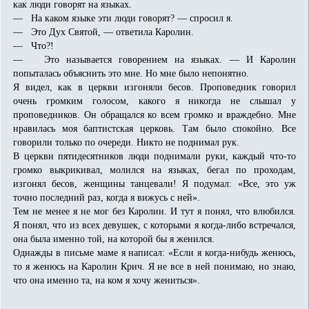
как люди говорят на языках.
— На каком языке эти люди говорят? — спросил я.
— Это Дух Святой, — ответила Каролин.
— Что?!
— Это называется говорением на языках. — И Каролин
попыталась объяснить это мне. Но мне было непонятно.
Я видел, как в церкви изгоняли бесов. Проповедник говорил
очень громким голосом, какого я никогда не слышал у
проповедников. Он обращался ко всем громко и враждебно. Мне
нравилась моя баптистская церковь. Там было спокойно. Все
говорили только по очереди. Никто не поднимал рук.
В церкви пятидесятников люди поднимали руки, каждый что-то
громко выкрикивал, молился на языках, бегал по проходам,
изгонял бесов, женщины танцевали! Я подумал: «Все, это уж
точно последний раз, когда я вижусь с ней».
Тем не менее я не мог без Каролин. И тут я понял, что влюбился.
Я понял, что из всех девушек, с которыми я когда-либо встречался,
она была именно той, на которой бы я женился.
Однажды в письме маме я написал: «Если я когда-нибудь женюсь,
то я женюсь на Каролин Крич. Я не все в ней понимаю, но знаю,
что она именно та, на ком я хочу жениться».