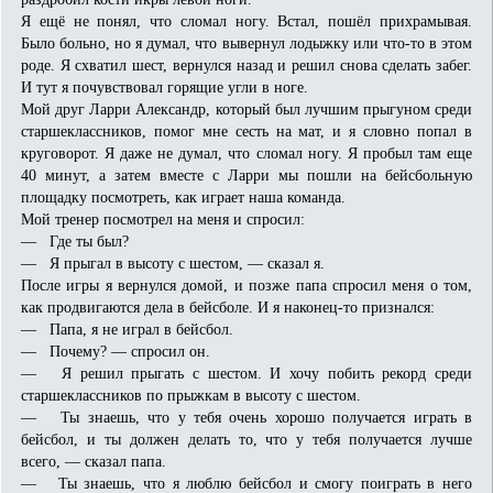
Я ещё не понял, что сломал ногу. Встал, пошёл прихрамывая.
Было больно, но я думал, что вывернул лодыжку или что-то в этом
роде. Я схватил шест, вернулся назад и решил снова сделать забег.
И тут я почувствовал горящие угли в ноге.
Мой друг Ларри Александр, который был лучшим прыгуном среди
старшеклассников, помог мне сесть на мат, и я словно попал в
круговорот. Я даже не думал, что сломал ногу. Я пробыл там еще
40 минут, а затем вместе с Ларри мы пошли на бейсбольную
площадку посмотреть, как играет наша команда.
Мой тренер посмотрел на меня и спросил:
— Где ты был?
— Я прыгал в высоту с шестом, — сказал я.
После игры я вернулся домой, и позже папа спросил меня о том,
как продвигаются дела в бейсболе. И я наконец-то признался:
— Папа, я не играл в бейсбол.
— Почему? — спросил он.
— Я решил прыгать с шестом. И хочу побить рекорд среди
старшеклассников по прыжкам в высоту с шестом.
— Ты знаешь, что у тебя очень хорошо получается играть в
бейсбол, и ты должен делать то, что у тебя получается лучше
всего, — сказал папа.
— Ты знаешь, что я люблю бейсбол и смогу поиграть в него