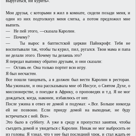
выругаться, ни курить».
Мои друзья, с которыми я жил в комнате, сидели позади меня, и
один из них подтолкнул меня слегка, а потом предложил мне
выпить.
— Не пей этого, —сказала Каролин.
— Почему?
— Ты вырос в баптистской церкви Пайнкрофт. Тебя не
воспитывали так, чтобы ты курил, пил, ругался. Твои мама и папа
не делали этого. Почему ты делаешь это?
Я передал выпивку обратно друзьям, и они сказали:
— Оставь ее. Она только портит всю игру.
Я был несчастен.
Все пошли танцевать, а я должен был вести Каролин в ресторан.
Мы ужинали, и она рассказывала мне об Иисусе, о Святом Духе, о
миссионерстве, о поездке в Африку, о проповедях и т.д. Я не мог
дождаться, когда, наконеи, избавлюсь от нее.
После ужина я отвез ее домой и подумал: «.Все. Больше никогда
ей не позвоню. Если приеду домой на выходные, не буду
встречаться с ней. Все».
Это было в субботу. А уже в среду я пропустил занятия, чтобы
съездить домой и увидеться с Каролин. Никак не мог выбросить ее
из головы. Я узнал, что у нее был последний урок, и стал ждать ее