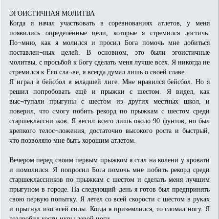
ЭГОИСТИЧНАЯ МОЛИТВА
Когда я начал участвовать в соревнованиях атлетов, у меня
появились определённые цели, которые я стремился достичь.
По¬мню, как я молился и просил Бога помочь мне добиться
поставлен¬ных целей. В основном, это были эгоистичные
молитвы, с просьбой к Богу сделать меня лучше всех. Я никогда не
стремился к Его сла¬ве, я всегда думал лишь о своей славе.
Я играл в бейсбол в младшей лиге. Мне нравился бейсбол. Но я
решил попробовать ещё и прыжки с шестом. Я видел, как
выс¬тупали прыгуны с шестом из других местных школ, и
поверил, что смогу побить рекорд по прыжкам с шестом среди
старшеклассни¬ков. Я весил всего лишь около 90 фунтов, но был
крепкого телос¬ложения, достаточно высокого роста и быстрый,
что позволяло мне быть хорошим атлетом.
Вечером перед своим первым прыжком я стал на колени у кровати
и помолился. Я попросил Бога помочь мне побить рекорд среди
старшеклассников по прыжкам с шестом и сделать меня лучшим
прыгуном в городе. На следующий день я готов был предпринять
свою первую попытку. Я летел со всей скорости с шестом в руках
и прыгнул изо всей силы. Когда я приземлился, то сломал ногу. Я
раздробил кости икры левой ноги.