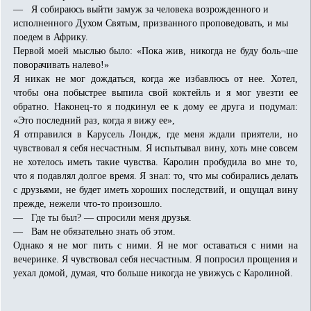
— Я собираюсь выйти замуж за человека возрожденного и
исполненного Духом Святым, призванного проповедовать, и мы
поедем в Африку.
Первой моей мыслью было: «Пока жив, никогда не буду боль¬ше
поворачивать налево!»
Я никак не мог дождаться, когда же избавлюсь от нее. Хотел,
чтобы она побыстрее выпила свой коктейль и я мог увезти ее
обратно. Наконец-то я подкинул ее к дому ее друга и подумал:
«Это последний раз, когда я вижу ее»,
Я отправился в Карусель Лондж, где меня ждали приятели, но
чувствовал я себя несчастным. Я испытывал вину, хоть мне совсем
не хотелось иметь такие чувства. Каролин пробудила во мне то,
что я подавлял долгое время. Я знал: то, что мы собирались делать
с друзьями, не будет иметь хороших последствий, и ощущал вину
прежде, нежели что-то произошло.
— Где ты был? — спросили меня друзья.
— Вам не обязательно знать об этом.
Однако я не мог пить с ними. Я не мог оставаться с ними на
вечеринке. Я чувствовал себя несчастным. Я попросил прощения и
уехал домой, думая, что больше никогда не увижусь с Каролиной.