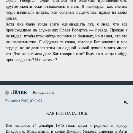
Орала Робертса. Одни считали его великим проповедником,
другие скептически отзывались о нем. Я наблюдал, как слепые
люди начинали видеть, как больные исцелялись прямо на моих
глазах.
Хотя мне было тогда всего одиннадцать лет, я знал, что все
происходящее на служениях Орала Робертса — правда. Прежде я
не видел, чтобы кто-нибудь молился за больных, но я знал, что это
не шарлатанство. Я обдумал те слова, которые Бог вложил в мое
сердце, но не делился этим ни с одной живой душой много-много
лет. Что же в самом деле Бог говорил мне? Буду ли я когда-нибудь
проповедовать? И почему я?
Лёлик
Консультант
23 ноября 2010, 09:21:21
#1
КАК ВСЕ НАЧАЛОСЬ
Все началось 24 декабря 1946 года, когда я родился в городе
Виксбурге, Миссисипи, в семье Джерри Уоллеса Савелла и Атти