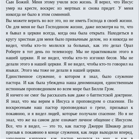
Сын Божий. Меня этому учили всю жизнь. Я верил, что Иисус
умер на кресте, воскрес из мертвых и снова придет. У меня
никогда не было в этом сомнений.
Вы можете верить во все это, но не иметь Господа в своей жизни.
Он для меня не был Господином жизни, даже несмотря на то, что
я бывал в церкви всегда, когда она была открыта. Находиться в
кругу христиан для меня было привычным делом, но я никогда не
видел, чтобы кто-то молился за больных, как это делал Орал
Роберте в тот день по телевизору. Мы не практиковали этого в
нашей церкви. Я не видел, чтобы кто-то изгонял бесов. Мы не
делали этого в нашей церкви. Я не видел, чтобы кто-то говорил на
языках. Этого мы тоже не делали в нашей церкви.
Единственное служение, о котором я знал, было служение
пастора. И как была убеждена наша деноминация, единственным
истинным проповедником во всем мире был Билли Грэм.
Я ничего не смог бы рассказать вам даже о баптистской доктрине.
Я знал, что мы верим в Иисуса и проповедуем о спасении. По
воскресеньям наш пастор проповедовал о грехе, призывал к
покаянию, и я видел людей, которые получали спасение. Но я не
знал, что же на самом деле означает личное общение с Иисусом.
Все, что я видел, — это то, как пастор Джерри Шмакер делал
призыв к покаянию в конце служения, как люди выходили вперед,
заполняли карточки, как пастор молится за них, и как в