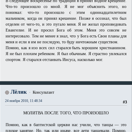
В следующее воскресенье по традиции я принял водное крещение.
Что-то произошло со мной. Я не мог объяснить этого, но
понимал: что-то произошло с этим одиннадцатилетним
мальчиком, когда он принял крешение. Позже я осознал, что был
отделен от чего-то, и это пугало меня. Я не желал проповедовать
Евангелие. И не просил Бога об этом. Меня это совсем не
интересовало. Тем не менее я знал, что у Бога есть Свои планы для
меня и если я им не последую, то буду ничтожным существом.
Помню, как я изо всех сил старался быть хорошим христианином.
Я не был плохим ребенком. Я был обычным. Я страстно увлекался
спортом. Я старался отстаивать Иисуса, насколько мог.
Лёлик
Консультант
24 ноября 2010, 11:48:34
#3
МОЛИТВА ПОСЛЕ ТОГО, ЧТО ПРОИЗОШЛО
Помню, как в баптистской церкви нас учили, что танцы — это
плохое занятие. Но, так или иначе, все дети танцевали. Помню,