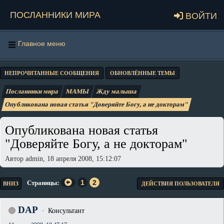
Посланники мира
Войти
Главное меню
НЕПРОЧИТАННЫЕ СООБЩЕНИЯ
ОБНОВЛЁННЫЕ ТЕМЫ
Посланники мира
МАМЫ
Жду малыша
Опубликована новая статья "Доверяйте Богу, а не докторам"
Опубликована новая статья
"Доверяйте Богу, а не докторам"
Автор admin, 18 апреля 2008, 15:12:07
1
2
Страницы
ВНИЗ
ДЕЙСТВИЯ ПОЛЬЗОВАТЕЛЯ
DAP
Консультант