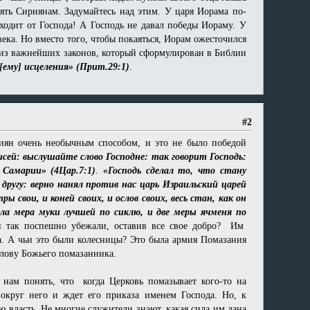
ять Сириянам. Задумайтесь над этим. У царя Иорама по-
ходит от Господа! А Господь не давал победы Иораму. У
века. Но вместо того, чтобы покаяться, Иорам ожесточился
ин из важнейших законов, который сформулирован в Библии
[ему] исцеления» (Прит.29:1)
.
#2
иян очень необычным способом, и это не было победой
исей: выслушайте слово Господне: так говорит Господь:
 Самарии» (4Цар.7:1)
.
«Господь сделал то, что стану
другу: верно нанял против нас царь Израильский царей
свои, и коней своих, и ослов своих, весь стан, как он
ла мера муки лучшей по сиклю, и две меры ячменя по
и так поспешно убежали, оставив все свое добро? Им
а. А чьи это были колесницы? Это была армия Помазания
слову Божьего помазанника.
 нам понять, что когда Церковь помазывает кого-то на
вокруг него и ждет его приказа именем Господа. Но, к
ю власть. Не многие служители знают, какая сила им дана