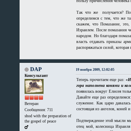
пользу причисления человека к
Так что же получается? Пом
определимся с тем, что же т
скажем, что Помазание, это
Израилем. После помазания ч
народом. Но благодаря помаза
власть отдавать приказы ар
распоряжаться силой, которая
DAP
19 ноября 2009, 12:02:05
Консультант
Теперь прочитаем еще раз:
«И
гора наполнена конями и ко
появилась вокруг Елисея тольк
Давайте еще раз определимся
служение. Как царю давалас
Ветеран
состоящая из ангелов, коней 
Сообщения: 711
shod with the preparation of
Подтверждение этой мысли мы
the gospel of peace
отец мой, колесница Израиля