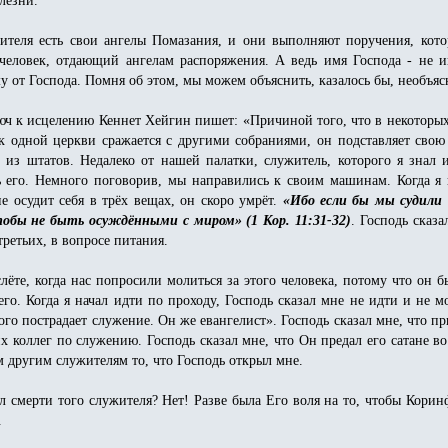
ителя есть свои ангелы Помазания, и они выполняют поручения, кот
т человек, отдающий ангелам распоряжения. А ведь имя Господа - не и
му от Господа. Помня об этом, мы можем объяснить, казалось бы, необ
ч к исцелению Кеннет Хейгин пишет: «Причиной того, что в некоторых 
к одной церкви сражается с другими собраниями, он подставляет сво
 из штатов. Недалеко от нашей палатки, служитель, которого я знал 
 его. Немного поговорив, мы направились к своим машинам. Когда я на
не осудит себя в трёх вещах, он скоро умрёт.
«Ибо если бы мы судили 
тобы не быть осуждёнными с миром» (1 Кор. 11:31-32)
. Господь сказа
-третьих, в вопросе питания.
лёте, когда нас попросили молиться за этого человека, потому что он 
го. Когда я начал идти по проходу, Господь сказал мне не идти и не мо
ого пострадает служение. Он же евангелист». Господь сказал мне, что пр
их коллег по служению. Господь сказал мне, что Он предал его сатане во
м другим служителям то, что Господь открыл мне.
ал смерти того служителя? Нет! Разве была Его воля на то, чтобы Кори
.