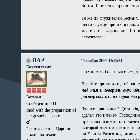
Богом. И эта сила просто стои
Те же из служителей Божьих,
нести службу при их останках
месте его захоронения. Пот
служителей.
DAP
19 ноября 2009, 12:09:21
Консультант
Но что же с болезнью и смерт
Давайте прочтем еще об одно
над ним и говорили ему: ид
растерзали из них сорок два 
Ветеран
Сообщения: 711
Что же произошло? Дети обиде
shod with the preparation of
сделал это именем Господни
the gospel of peace
призваны исполнять повеления
который дает им распоряжения
Расположение: Царство
на Елисея. Вероятно, такая че
Божие на земле
причиной его неизлечимой бо