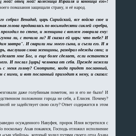
ц мой! отец мой! колесница Израиля и конница его»!
воего помазания защищали страну, и её народ.
го собрал Венадад, царь Сирийский, все войско свое и
ая голова продавалась по восьмидесяти сиклей серебра,
 проходил по стене, и женщина с воплем говорила ему:
 гумна ли, с точила ли? И сказал ей царь: что тебе? И
дим завтра". И сварили мы моего сына, и съели его. И я
Царь, выслушав слова женщины, разодрал одежды свои; и
сделает мне Бог, и еще более сделает, если останется
него. И послал [царь] человека от себя. Прежде нежели
 с меня голову? Смотрите, когда придет посланный,
н с ними, и вот посланный приходит к нему, и сказал:
брезговали даже голубиным пометом, но и его не было! И
едственном положении города не себя, а Елисея. Почему?
исей не задействует свою силу? Ответ содержится в этом
раведно осужденного Навуфея, пророк Илия встретился с
Но поскольку Ахав покаялся, Господь отложил исполнение
м «сын убийцы», который ходил путями своего отца Ахава