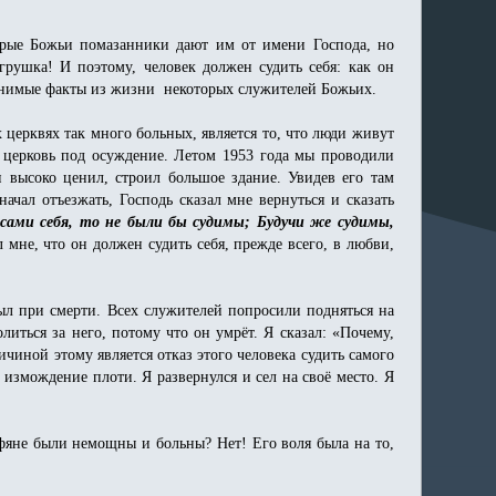
орые Божьи помазанники дают им от имени Господа, но
грушка! И поэтому, человек должен судить себя: как он
ъяснимые факты из жизни некоторых служителей Божьих.
церквях так много больных, является то, что люди живут
ю церковь под осуждение. Летом 1953 года мы проводили
и высоко ценил, строил большое здание. Увидев его там
чал отъезжать, Господь сказал мне вернуться и сказать
сами себя, то не были бы судимы; Будучи же судимы,
л мне, что он должен судить себя, прежде всего, в любви,
был при смерти. Всех служителей попросили подняться на
литься за него, потому что он умрёт. Я сказал: «Почему,
ичиной этому является отказ этого человека судить самого
 измождение плоти. Я развернулся и сел на своё место. Я
нфяне были немощны и больны? Нет! Его воля была на то,