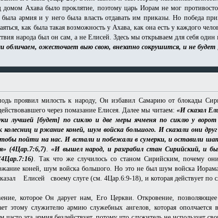
д домом Ахава было проклятие, поэтому царь Иорам не мог противосто
 была армия и у него была власть отдавать им приказы. Но победа при
ться, как была такая возможность у Ахава, как она есть у каждого чело
ствия народа был он сам, а не Елисей. Здесь мы открываем для себя од
чи обличаем, ожесточает выю свою, внезапно сокрушится, и не будет 
подь проявил милость к народу, Он избавил Самарию от блокады Сир
действовавшего через помазание Елисея. Далее мы читаем:
«И сказал Ел
уки лучшей [будет] по сиклю и две меры ячменя по сиклю у ворот
колесниц и ржание коней, шум войска большого. И сказали они друг 
обы пойти на нас. И встали и побежали в сумерки, и оставили шатры 
я» (4Цар.7:6,7)
.
«И вышел народ, и разграбил стан Сирийский, и бы
4Цар.7:16)
. Так что же случилось со станом Сирийским, почему он
ржание коней, шум войска большого. Но это не был шум войска Иорам
казал Елисей своему слуге (см. 4Цар.6:9-18), и которая действует по 
вение, которое Он дарует нам, Его Церкви. Откровение, позволяющее
ает этому служителю армию служебных ангелов, которая ополчается 
часто эта армия бездействует, потому что служитель не использует сво