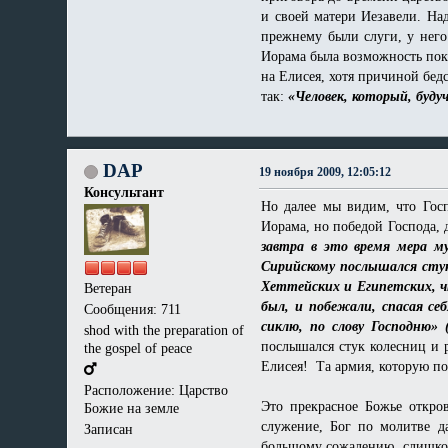
и своей матери Иезавели. На
прежнему были слуги, у него
Иорама была возможность покая
на Елисея, хотя причиной бед
так:
«Человек, который, буду
DAP
19 ноября 2009, 12:05:12
Консультант
Но далее мы видим, что Гос
Иорама, но победой Господа, 
завтра в это время мера м
Сирийскому послышался стук 
Хеттейских и Египетских, чт
Ветеран
был, и побежали, спасая себ
Сообщения: 711
сиклю, по слову Господню» (
shod with the preparation of
послышался стук колесниц и 
the gospel of peace
Елисея! Та армия, которую по
Расположение: Царство
Это прекрасное Божье откро
Божие на земле
служение, Бог по молитве д
Записан
большому сожалению, слишком 