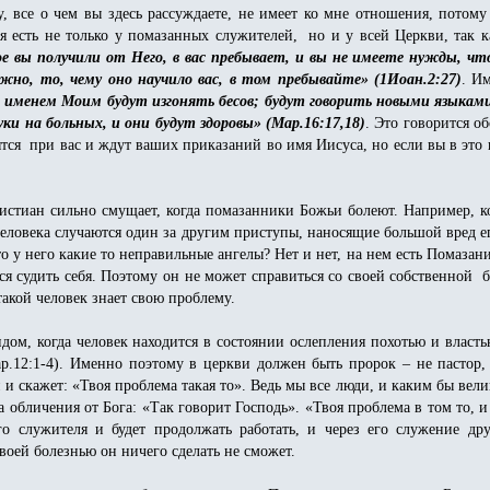
, все о чем вы здесь рассуждаете, не имеет ко мне отношения, потому
я есть не только у помазанных служителей, но и у всей Церкви, так 
е вы получили от Него, в вас пребывает, и вы не имеете нужды, что
ожно, то, чему оно научило вас, в том пребывайте» (1Иоан.2:27)
. И
 именем Моим будут изгонять бесов; будут говорить новыми языками
ки на больных, и они будут здоровы» (Мар.16:17,18)
. Это говорится о
тся при вас и ждут ваших приказаний во имя Иисуса, но если вы в это не
ристиан сильно смущает, когда помазанники Божьи болеют. Например, к
человека случаются один за другим приступы, наносящие большой вред е
о у него какие то неправильные ангелы? Нет и нет, на нем есть Помазани
тся судить себя. Поэтому он не может справиться со своей собственной 
такой человек знает свою проблему.
дом, когда человек находится в состоянии ослепления похотью и власт
ар.12:1-4). Именно поэтому в церкви должен быть пророк – не пастор,
и скажет: «Твоя проблема такая то». Ведь мы все люди, и каким бы вел
 обличения от Бога: «Так говорит Господь». «Твоя проблема в том то, и
о служителя и будет продолжать работать, и через его служение дру
воей болезнью он ничего сделать не сможет.