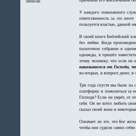
Записан
У каждого помазанного служ
ответственность за это несе
пользуется властью, данной е
В своей книге Библейский клю
без любви. Когда проповедни
палаточное собрание в одном
однажды, я пришёл навестить
этому человеку, что если он 
наказываемся от Господа, ч
во-вторых, в вопросе денег, в
Три года спустя мы были на с
платформу и помолиться за не
Господи? Если он умрёт, от эт
себя. Он не хотел любить сво
сказал своей жене и некоторы
Означает ли это, что Бог жел
чтобы они судили самих себя»