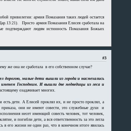
собой привилегии: армия Помазания таких людей остается
Цар.13:21). Просто армия Помазания Елисея сработала на
орые подтверждают людям истинность Помазания Божьих
#3
ему же она не сработала в его собственном случае?
ел дорогою, малые дети вышли из города и насмехались
х именем Господним. И вышли две медведицы из леса и
астоящему озадачивает многих.
 есть дети. А Елисей проклял их, и не просто проклял, а
 приказа, они не имеют совести, это служебные духи и
исполнения несет имеющий совесть человек, тот человек,
тие, и погибли дети, а вся ответственность за это легла
сь в его жизни не один раз, что в конечном итоге явилась