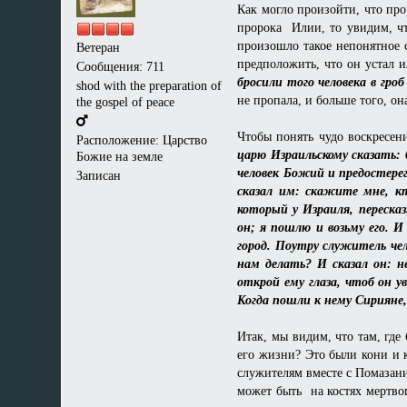
Как могло произойти, что пр
пророка Илии, то увидим, чт
произошло такое непонятное 
Ветеран
предположить, что он устал 
Сообщения: 711
бросили того человека в гроб
shod with the preparation of
не пропала, и больше того, он
the gospel of peace
Чтобы понять чудо воскресен
Расположение: Царство
царю Израильскому сказать: 
Божие на земле
человек Божий и предостерега
Записан
сказал им: скажите мне, кт
который у Израиля, переска
он; я пошлю и возьму его. 
город. Поутру служитель чело
нам делать? И сказал он: н
открой ему глаза, чтоб он у
Когда пошли к нему Сирияне,
Итак, мы видим, что там, где 
его жизни? Это были кони и 
служителям вместе с Помазани
может быть на костях мертво