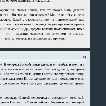
е не об этом написано в 4Цар.13:21.
оронения? Чтобы понять, как это может быть, давайте
яли его. Но что же оно означает? Мы не ошибемся, если
властью. Давайте рассмотрим это на примере царей над
 которым царь от имени Господа отдает приказы и правит
олиции и армии. Царь, будучи Божьим помазанником, имел
ие - это наделение человека полномочиями и властью
и и армия, которые и выполняли его приказы.
#1
. И открыл Господь глаза слуге, и он увидел, и вот, вся
ство с конями и колесницами? Как вы думаете, эта армия
и, ибо это и есть сила, данная Богом своему помазаннику.
оторые уделяются Богом служителю, при помазании его на
му служителю, была дана для служения духовная армия,
 пророков: «Елисей же смотрел и воскликнул: отец мой,
писано о Елисее:
«Елисей заболел болезнью, от которой