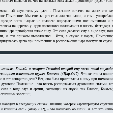
 святым является то, что на могилах этих людей происходят чудеса? Разв
азанный служитель умирает, а Помазание остается на месте его зах
акое Помазание. Мы столько раз слышали это слово, и сами употребл
, прежде всего, наделение человека определенными полномочиями и 
еловека на царство у царя появляются полномочия и власть, благодаря
нию царь приобретал также силу. Эта сила давалась ему в виде слуг, п
мии, и эти приказы выполнялись. Итак, в случае с царем, Помазан
 придавалась царю при помазании: в распоряжение царя поступали слуг
 молился Елисей, и говорил: Господи! открой ему глаза, чтоб он увидел
лесницами огненными кругом Елисея» (4Цар.6:17)
. Что же это за воин
о в тот конкретно день? Нет, она была приставлена к нему при помазани
: духовное Помазание – это власть распоряжаться духовными силами, к
ь сила в виде слуг и армии, состоящей из людей, так Елисею, Божье
и огненных колесниц.
 находим в следующих стихах Писания, которые характеризуют служение
 и конница его!» (4Цар.2:12), - это написано об Илии. А вот что на