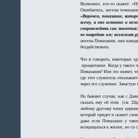
Возможно, кто-то скажет: «Ну
Ошибаетесь, ангелы помазани
«Впрочем, помазание, которо
всему, и оно истинно и нел
сопровождать сии знамения:
не повредит им; возложат ру
ангелы Помазания, они находя
бездействовать.
Что и говорить, некоторых х
процветание. Когда у такого 
Помазания? Или это значит, чт
где этот служитель отказывае
через его служение. Зачастую 
Но бывают случаи, как с Дави
сказать ему об этом (см. 2Ц
любому другому члену церкви 
который придет и скажет слова
даже если Помазание у таког
возвращаться к жизни, но со с