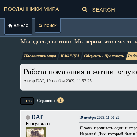
Посланники мира
Начало
Поиск
Мы здесь для этого. Мы верим, что вместе 
Посланники мира
КАФЕДРА
Обсудить - Проповедь
Рабо
Работа помазания в жизни веру
Автор DAP, 19 ноября 2009, 11:53:25
1
Страницы
ВНИЗ
DAP
19 ноября 2009, 11:53:25
Консультант
Я хочу прочитать один интер
Израиля! Дух, который был в 