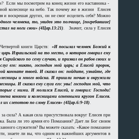
ли? Если мы посмотрим на конец жизни его наставника -
енной колеснице на небо. Так почему же в жизни Елисея
я и воскрешая других, он не смог исцелить себя? Можно
одного человека, то, увидев это полчище, [погребавшие]
стал на ноги свои» (4Цар.13:21)
. Значит, сила у Елисея
з Четвертой книги Царств:
«И посылал человек Божий к
 царь Израильский на то место, о котором говорил ему
я Сирийского по сему случаю, и призвал он рабов своих и
луг его: никто, господин мой царь; а Елисей пророк,
ой комнате твоей. И сказал он: пойдите, узнайте, где
 колесницы и много войска. И пришли ночью и окружили
есницы. И сказал ему слуга его: увы! господин мой, что
торые с ними. И молился Елисей, и говорил: Господи!
аполнена конями и колесницами огненными кругом Елисея.
л их слепотою по слову Елисея» (4Цар.6:9-18)
.
о за сила? А какая сила присутствовала вокруг Елисея при
ка. Была ли это армия его Помазания? Дает ли Бог своим
азанного служителя? Вы можете сказать: «Какое помазание
ти, знаете ли вы, что одним из важнейших аргументов в