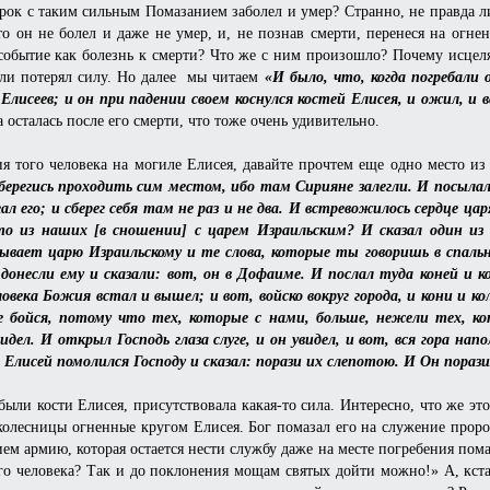
орок с таким сильным Помазанием заболел и умер? Странно, не правда 
о он не болел и даже не умер, и, не познав смерти, перенеся на огн
событие как болезнь к смерти? Что же с ним произошло? Почему исцеля
или потерял силу. Но далее мы читаем
«И было, что, когда погребали 
 Елисеев; и он при падении своем коснулся костей Елисея, и ожил, и в
а осталась после его смерти, что тоже очень удивительно.
ия того человека на могиле Елисея, давайте прочтем еще одно место и
берегись проходить сим местом, ибо там Сирияне залегли. И посылал
л его; и сберег себя там не раз и не два. И встревожилось сердце цар
о из наших [в сношении] с царем Израильским? И сказал один из с
зывает царю Израильскому и те слова, которые ты говоришь в спальн
И донесли ему и сказали: вот, он в Дофаиме. И послал туда коней и
века Божия встал и вышел; и вот, войско вокруг города, и кони и кол
е бойся, потому что тех, которые с нами, больше, нежели тех, ко
видел. И открыл Господь глаза слуге, и он увидел, и вот, вся гора н
 Елисей помолился Господу и сказал: порази их слепотою. И Он порази
были кости Елисея, присутствовала какая-то сила. Интересно, что же эт
колесницы огненные кругом Елисея. Бог помазал его на служение проро
ем армию, которая остается нести службу даже на месте погребения пом
го человека? Так и до поклонения мощам святых дойти можно!» А, кста