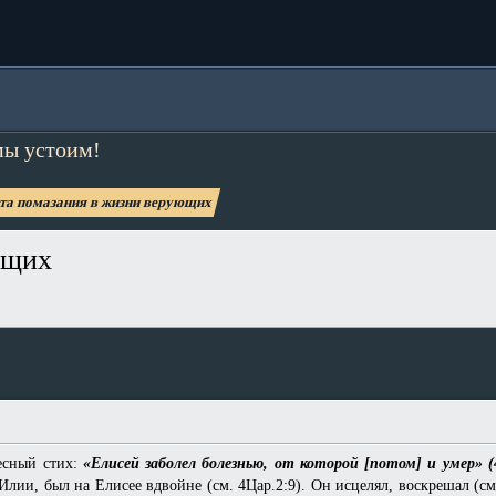
мы устоим!
та помазания в жизни верующих
ющих
есный стих:
«Елисей заболел болезнью, от которой [потом] и умер» (
Илии, был на Елисее вдвойне (см. 4Цар.2:9). Он исцелял, воскрешал (см.