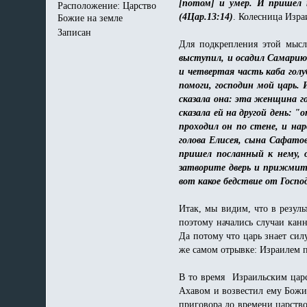
[потом] и умер. И пришел к
Расположение: Царство
(4Цар.13:14)
. Колесница Изра
Божие на земле
Записан
Для подкрепления этой мыс
выступил, и осадил Самарию.
и четвертая часть каба гол
помоги, господин мой царь. 
сказала она: эта женщина гов
сказала ей на другой день: 
проходил он по стене, и нар
голова Елисея, сына Сафатов
пришел посланный к нему, 
затворите дверь и прижмите 
вот какое бедствие от Госпо
Итак, мы видим, что в резул
поэтому начались случаи канн
Да потому что царь знает сил
же самом отрывке: Израилем п
В то время Израильским царс
Ахавом и возвестил ему Божий
приговора до времени царств