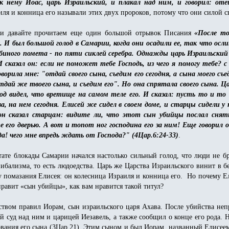
 нему Иоас, царь Израильский, и плакал над ним, и говорил: оте
иля и конница его называли этих двух пророков, потому что они силой с
ли давайте прочитаем еще один большой отрывок Писания
«После то
 И был большой голод в Самарии, когда они осадили ее, так что ослин
убиного помета - по пяти сиклей серебра. Однажды царь Израильский
И сказал он: если не поможет тебе Господь, из чего я помогу тебе? с
орила мне: "отдай своего сына, съедим его сегодня, а сына моего съе
"отдай же твоего сына, и съедим его". Но она спрятала своего сына. 
од видел, что вретище на самом теле его. И сказал: пусть то и то 
а, на нем сегодня. Елисей же сидел в своем доме, и старцы сидели у 
он сказал старцам: видите ли, что этот сын убийцы послал снять
его дверью. А вот и топот ног господина его за ним! Еще говорил о
да! чего мне впредь ждать от Господа?" (4Цар.6:24-33)
.
ьтате блокады Самарии начался настолько сильный голод, что люди не 
ибализма, то есть людоедства. Царь же Царства Израильского винит в б
у помазания Елисея: он колесница Израиля и конница его. Но почему Ел
равит «сын убийцы», как вам нравится такой титул?
твом правил Иорам, сын израильского царя Ахава. После убийства неп
 суд над ним и царицей Иезавель, а также сообщил о конце его рода. 
ования его сына (3Цар 21). Этим сыном и был Иорам, названный Елисее