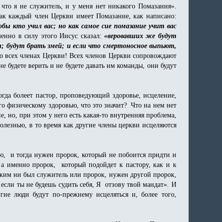
 что я не служитель, и у меня нет никакого Помазания».
как каждый член Церкви имеет Помазание, как написано:
бы кто учил вас; но как самое сие помазание учит вас
менно в силу этого Иисус сказал:
«веровавших же будут
; будут брать змей; и если что смертоносное выпьют,
бо всех членах Церкви! Всех членов Церкви сопровождают
 будете верить и не будете давать им команды, они будут
огда болеет пастор, проповедующий здоровье, исцеление,
го физическому здоровью, что это значит? Что на нем нет
е, но, при этом у него есть какая-то внутренняя проблема,
болезнью, в то время как другие члены церкви исцеляются
ью, и тогда нужен пророк, который не побоится придти и
 а именно пророк, который подойдет к пастору, как и к
иким ни был служитель или пророк, нужен другой пророк,
 если ты не будешь судить себя, Я отзову твой мандат». И
гие люди будут по-прежнему исцеляться и, более того,