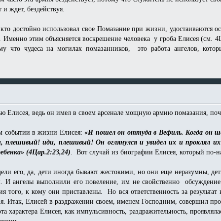
т и ждет, бездействуя.
 кто достойно использовал свое Помазание при жизни, удостаиваются о
. Именно этим объясняется воскрешение человека у гроба Елисея (см. 4
ому что чудеса на могилах помазанников, это работа ангелов, кот
ью Елисея, ведь он имел в своем арсенале мощную армию помазания, поч
м событии в жизни Елисея:
«И пошел он оттуда в Вефиль. Когда он ш
и, плешивый! иди, плешивый! Он оглянулся и увидел их и проклял и
ребенка» (4Цар.2:23,24)
. Вот случай из биографии Елисея, который по-н
ли его, да, дети иногда бывают жестокими, но они еще неразумны, дети
м. И ангелы выполнили его повеление, им не свойственно обсуждение
 того, к кому они приставлены. Но вся ответственность за результат 
. Итак, Елисей в раздражении своем, именем Господним, совершил прокля
рта характера Елисея, как импульсивность, раздражительность, проявляла
лезни.