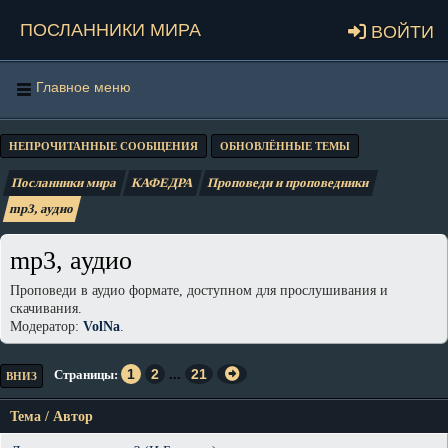
Посланники мира
Войти
Главное меню
НЕПРОЧИТАННЫЕ СООБЩЕНИЯ
ОБНОВЛЁННЫЕ ТЕМЫ
Посланники мира
КАФЕДРА
Проповеди и проповедники
mp3, аудио
mp3, аудио
Проповеди в аудио формате, доступном для прослушивания и
скачивания.
Модератор:
VolNa
.
1
2
...
21
Страницы
ВНИЗ
Тема
/
Автор