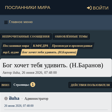
Посланники мира
Войти
Главное меню
НЕПРОЧИТАННЫЕ СООБЩЕНИЯ
ОБНОВЛЁННЫЕ ТЕМЫ
Посланники мира
КАФЕДРА
Проповеди и проповедники
mp3, аудио
Бог хочет тебя удивить. (Н.Баранов)
Бог хочет тебя удивить. (Н.Баранов)
Автор iluha, 26 июня 2026, 07:48:00
1
Страницы
ВНИЗ
ДЕЙСТВИЯ ПОЛЬЗОВАТЕЛЯ
iluha
Администратор
26 июня 2026, 07:48:00