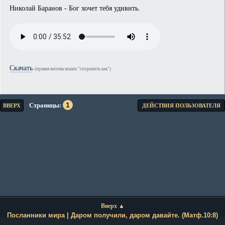
Николай Баранов - Бог хочет тебя удивить.
Скачать
(правая кнопка мыши "сохранить как")
1
Страницы
ВВЕРХ
ДЕЙСТВИЯ ПОЛЬЗОВАТЕЛЯ
Вверх ▲
Посланники мира | Даром получили, даром давайте. (Матф.10:8)