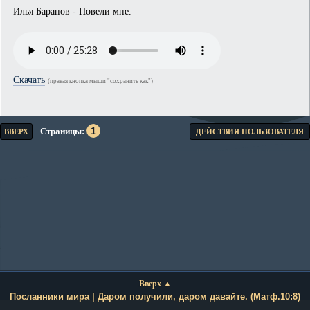
Илья Баранов - Повели мне.
Скачать
(правая кнопка мыши "сохранить как")
1
Страницы
ВВЕРХ
ДЕЙСТВИЯ ПОЛЬЗОВАТЕЛЯ
Вверх ▲
Посланники мира | Даром получили, даром давайте. (Матф.10:8)