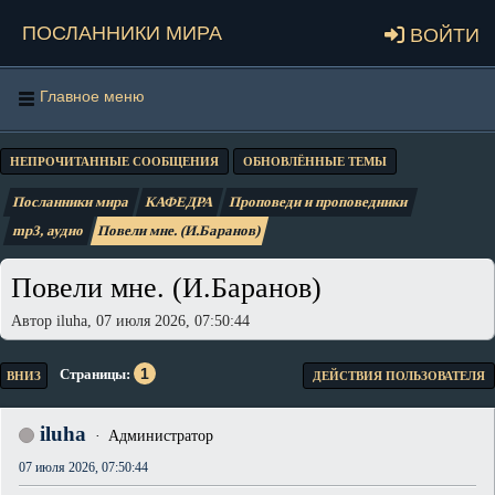
Посланники мира
Войти
Главное меню
НЕПРОЧИТАННЫЕ СООБЩЕНИЯ
ОБНОВЛЁННЫЕ ТЕМЫ
Посланники мира
КАФЕДРА
Проповеди и проповедники
mp3, аудио
Повели мне. (И.Баранов)
Повели мне. (И.Баранов)
Автор iluha, 07 июля 2026, 07:50:44
1
Страницы
ВНИЗ
ДЕЙСТВИЯ ПОЛЬЗОВАТЕЛЯ
iluha
Администратор
07 июля 2026, 07:50:44