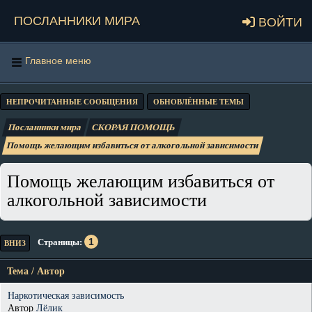
Посланники мира
Войти
Главное меню
НЕПРОЧИТАННЫЕ СООБЩЕНИЯ
ОБНОВЛЁННЫЕ ТЕМЫ
Посланники мира
СКОРАЯ ПОМОЩЬ
Помощь желающим избавиться от алкогольной зависимости
Помощь желающим избавиться от
алкогольной зависимости
1
Страницы
ВНИЗ
Тема
/
Автор
Наркотическая зависимость
Автор
Лёлик