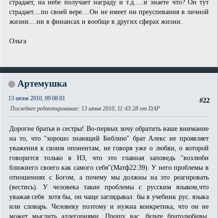
страдает, на небе получает награду и т.д.....и знаете что? Он тут
страдает....по своей вере....Он не имеет ни преуспевания в личной
жизни....ни в финансах и вообще в других сферах жизни.
Ольга
Артемушка
13 июня 2010, 09:08:01
#22
Последнее редактирование
: 13 июня 2010, 11:43:28 от DAP
Дорогие братья и сестры! Во-первых хочу обратить ваше внимание
на то, что "хорошо знающий Библию" брат Алекс не проявляет
уважения к своим опонентам, не говоря уже о любви, о которой
говорится только в НЗ, что это главная заповедь "возлюби
ближнего своего как самого себя"(Матф22:39). У него проблемы в
отношениях с Богом, а почему мы должны на это реагировать
(вестись). У человека такие проблемы с русским языком,что
уважая себя хотя бы, он чаще заглядывал бы в учебник рус. языка
или словарь. Человеку поэтому и нужна конкретика, что он не
может мыслить аллегориями. Прошу вас, будьте братолюбивы,