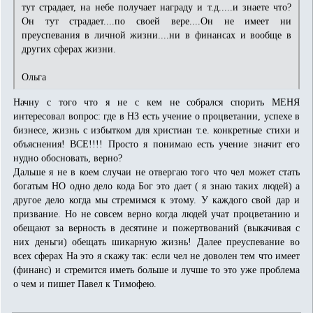
тут страдает, на небе получает награду и т.д.....и знаете что?
Он тут страдает....по своей вере....Он не имеет ни
преуспевания в личной жизни....ни в финансах и вообще в
других сферах жизни.
Ольга
Начну с того что я не с кем не собрался спорить МЕНЯ
интересовал вопрос: где в НЗ есть учение о процветании, успехе в
бизнесе, жизнь с избытком для христиан т.е. конкретные стихи и
объяснения! ВСЕ!!!! Просто я понимаю есть учение значит его
нудно обосновать, верно?
Дальше я не в коем случаи не отвергаю того что чел может стать
богатым НО одно дело кода Бог это дает ( я знаю таких людей) а
другое дело когда мы стремимся к этому. У каждого свой дар и
призвание. Но не совсем верно когда людей учат процветанию и
обещают за верность в десятине и пожертвований (выкачивая с
них деньги) обещать шикарную жизнь! Далее преуспевание во
всех сферах На это я скажу так: если чел не доволен тем что имеет
(финанс) и стремится иметь больше и лучше то это уже проблема
о чем и пишет Павел к Тимофею.