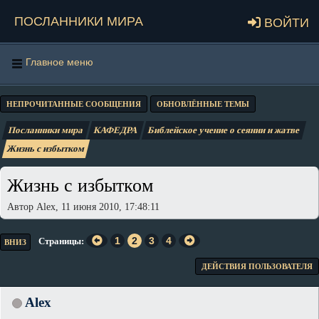
Посланники мира
Войти
Главное меню
НЕПРОЧИТАННЫЕ СООБЩЕНИЯ
ОБНОВЛЁННЫЕ ТЕМЫ
Посланники мира
КАФЕДРА
Библейское учение о сеянии и жатве
Жизнь с избытком
Жизнь с избытком
Автор Alex, 11 июня 2010, 17:48:11
1
2
3
4
Страницы
ВНИЗ
ДЕЙСТВИЯ ПОЛЬЗОВАТЕЛЯ
Alex