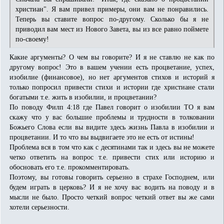
христиан". Я вам привел примеры, они вам не понравились.
Теперь вы ставите вопрос по-другому. Сколько бы я не
приводил вам мест из Нового Завета, вы из все равно поймете
по-своему!
Какие аргументы? О чем вы говорите? И я не ставлю не как по
другому вопрос! Это в вашем учении есть процветание, успех,
изобилие (финансовое), но нет аргументов стихов и историй я
только попросил привести стихи и истории где христиане стали
богатыми т.е. жить в изобилии, и процветании?
По поводу Филп 4:18 где Павел говорит о изобилии ТО я вам
скажу что у вас большие проблемы и трудности в толковании
Божьего Слова если вы видите здесь жизнь Павла в изобилии и
процветании. И то что вы выдвигаете это не есть от истины!
Проблема вся в том что как с десятинами так и здесь вы не можете
четко ответить на вопрос т.е. привести стих или историю и
обосновать его т.е. прокомментировать.
Поэтому, вы готовы говорить серьезно в страхе Господнем, или
будем играть в церковь? И я не хочу вас водить на поводу и в
мысли не было. Просто четкий вопрос четкий ответ вы же сами
хотели серьезности.