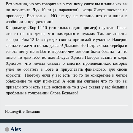
Вот именно, но это говорит не о том чему учите вы и такие как вы
но почитайте Лук 10 гл (+ параллели) когда Иисус посылал на
проповедь Евангелия . НО не где не сказано что они жили в
изобилии и процветании!
К примеру 2Кор.12:10 (это только один пример) неужели Павел
что то не так делал, что находился в нуждах Так же апостол
говорит Рим.12:13 в нуждах святых принимайте участие. Наверно
святые то же что не так делали! Дальше: Но Петр сказал: серебра и
золота нет у меня Вот интересно чем же они были богаты : а что
имею, то даю тебе: во имя Иисуса Христа Назорея встань и ходи.
Христом, что нельзя сказать о многих проповедниках которые
учен не богатеть в Боге а приуспевать финансово, для своей
корысти! Поэтому если у вас есть что то по конкретнее и четкое
объяснение то жду примеры! А если вы считаете что то что вы
привели это и есть ваше основание то я уже сказал у вас большие
проблемы в толковании Слова Божьего!
Исследуйте Писания
Alex