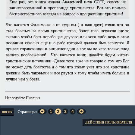
Еще раз, эта книга издана Академией наук СССР, совсем не
заинтересованной в пропаганде христианства. Вот это пример
беспристрастного взгляда на вопрос о процветании христиан!
Что касается Филимона: а от куда вы ( и ваш друг) взяли что он
стал богатым за время христианство, более того неужели где-то
сказано чтобы брат порабощал другого или кого либо ведь в этом
послании сказано еще и о рабе который должен был вернутся. Я
привел справочники и энциклопедии а вот вы не чего только плод
вашего воображения! Что касается книг, давайте будем читать
христианские источники. Долее того я же не говорю о том что Бог
не может дать богатства а о том что этому учат что все христиане
должны быть таковыми и все рвутся к тому чтобы иметь больше и
лучше чем у брата.
Исследуйте Писания
1
2
3
4
Страницы
ВВЕРХ
ДЕЙСТВИЯ ПОЛЬЗОВАТЕЛЯ