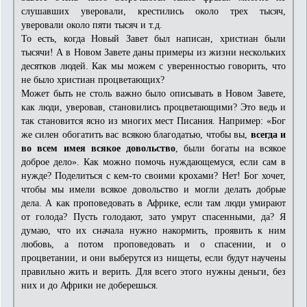
слушавших уверовали, крестились около трех тысяч,
уверовали около пяти тысяч и т.д.
То есть, когда Новый Завет был написан, христиан были
тысячи! А в Новом Завете даны примеры из жизни нескольких
десятков людей. Как мы можем с уверенностью говорить, что
не было христиан процветающих?
Может быть не столь важно было описывать в Новом Завете,
как люди, уверовав, становились процветающими? Это ведь и
так становится ясно из многих мест Писания. Например: «Бог
же силен обогатить вас всякою благодатью, чтобы вы,
всегда и
во всем имея всякое довольство
, были богаты на всякое
доброе дело». Как можно помочь нуждающемуся, если сам в
нужде? Поделиться с кем-то своими крохами? Нет! Бог хочет,
чтобы мы имели всякое довольство и могли делать добрые
дела. А как проповедовать в Африке, если там люди умирают
от голода? Пусть голодают, зато умрут спасенными, да? Я
думаю, что их сначала нужно накормить, проявить к ним
любовь, а потом проповедовать и о спасении, и о
процветании, и они выберутся из нищеты, если будут научены
правильно жить и верить. Для всего этого нужны деньги, без
них и до Африки не доберешься.