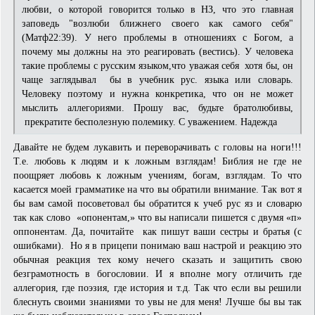
любви, о которой говорится только в НЗ, что это главная
заповедь "возлюби ближнего своего как самого себя"
(Матф22:39). У него проблемы в отношениях с Богом, а
почему мы должны на это реагировать (вестись). У человека
такие проблемы с русским языком,что уважая себя хотя бы, он
чаще заглядывал бы в учебник рус. языка или словарь.
Человеку поэтому и нужна конкретика, что он не может
мыслить аллегориями. Прошу вас, будьте братолюбивы,
прекратите бесполезную полемику. С уважением. Надежда
Давайте не будем лукавить и переворачивать с головы на ноги!!!
Т.е. любовь к людям и к ложным взглядам! Библия не где не
поощряет любовь к ложным учениям, богам, взглядам. То что
касается моей грамматике на что вы обратили внимание. Так вот я
бы вам самой посоветовал бы обратится к учеб рус яз и словарю
так как слово «опонентам,» что вы написали пишется с двумя «п»
оппонентам. Да, почитайте как пишут ваши сестры и братья (с
ошибками). Но я в прицепи понимаю ваш настрой и реакцию это
обычная реакция тех кому нечего сказать и защитить свою
безграмотность в богословии. И я вполне могу отличить где
аллегория, где поэзия, где история и т.д. Так что если вы решили
блеснуть своими знаниями то увы не для меня! Лучше бы вы так