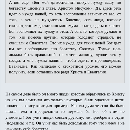
А вот еще: «Бог мой да восполнит всякую нужду вашу, по
богатству Своему в славе, Христом Иисусом». Да, здесь речь
идет о нужде вашей, то есть восполнение зависит от вас, от
того, в чем вы нуждаетесь. Конечно, есть люди, которые
считают, что им достаточно минимума – сыты, одеты и хватит.
Бог восполняет их нужду в этом. А есть те, которые думают о
том, как помочь другим, которые голодают, страдают, не
слышали о Спасителе. Это их нужда, для таких целей Бог дает
им все необходимое «по богатству Своему». Только цель
должна быть правильной: не хотеть машину, лучше, чем у
соседа, а мне нужна машина, чтобы ездить и проповедовать
Евангелие. Как написано о стократном урожае, его можно
получить, если оставишь все ради Христа и Евангелия.
На самом деле было оч много людей которые обратились ко Христу
но как вы заметили что только некоторые были удостоены чести
попасть в книгу книг для примера. Как вы думаете если бы была
важна тема о процветании то неужели бы Бог об этом не
упомянул? Бог учит людей совсем другому: не приобрети а отдай
(поделись) и т.д. Он учит нас быть довольным тому что имеем а не
наживать себе богатства !