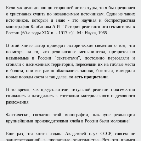
Если уж дело дошло до сторонней литературы, то я бы предпочел
о христианах судить по независимым источникам. Один из таких
источников, который я знаю - это научная и беспрестрастная
монография Клибанова А.И. "История религиозного сектантства в
России (60-е годы XIX в. - 1917 г.)". М.: Наука, 1965
В этой книге автор приводит исторические сведения о том, что
несмотря на то, что религиозные меньшинства, презрительно
называемые в России "сектантами", постоянно переселяли и
сгоняли с насиженных территорий, переселяли их на гиблые места
и болота, они все равно обживались заново, богатели, выводили
новые породы скота и так далее,
то есть процветали
.
В то время, как представители титульной религии повсеместно
спивались и находились в состоянии материального и духовного
разложения.
Фактически, согласно этой монографии, накануне революции
крупнейшими производителями хлеба в России были молокане!
Еще раз, эта книга издана Академией наук СССР, совсем не
заинтересованной в пропаганде христианства. Вот это пример