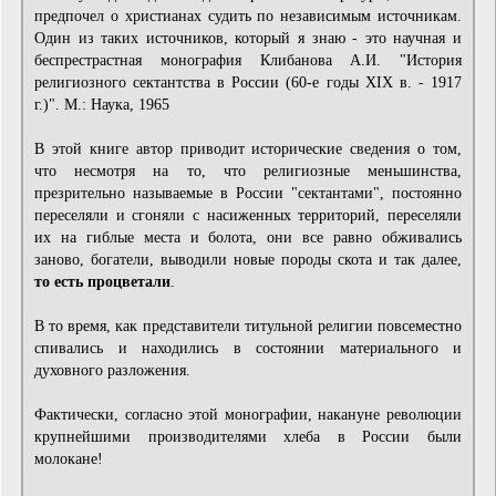
предпочел о христианах судить по независимым источникам.
Один из таких источников, который я знаю - это научная и
беспрестрастная монография Клибанова А.И. "История
религиозного сектантства в России (60-е годы XIX в. - 1917
г.)". М.: Наука, 1965
В этой книге автор приводит исторические сведения о том,
что несмотря на то, что религиозные меньшинства,
презрительно называемые в России "сектантами", постоянно
переселяли и сгоняли с насиженных территорий, переселяли
их на гиблые места и болота, они все равно обживались
заново, богатели, выводили новые породы скота и так далее,
то есть процветали
.
В то время, как представители титульной религии повсеместно
спивались и находились в состоянии материального и
духовного разложения.
Фактически, согласно этой монографии, накануне революции
крупнейшими производителями хлеба в России были
молокане!