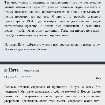
Так что, учение о десятине и процветание - это не новомодное
учение Движения Веры, это учение помогало людям выстоять в
самых тяжелых для них обстоятельствах, и вновь восставать из
пепла несмотря ни на что. Я лично по просьбе старшего
пресвитера в 1994 году освещал тему о десятине на съезде
баптистского братства, а потом был приглашен в различные
церкви, чтобы учить этому христиан. Тогда мы ничего не ведали
про Движение веры и учение о процветании.
Но слава Богу, сейчас это учение распространяется по всему миру.
И вам не удасться его обузить!
Ната
Консультант
13 июня 2010, 20:57:29
#25
Сколько человек уверовало от проповеди Иисуса, а затем Его
учеников? Мы даже представить себе не можем! В Новом Завете
очень часто встречаются такие фразы: многие из слушавших
уверовали, крестились около трех тысяч, уверовали около пяти