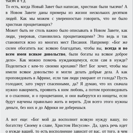
тысяч и т.д.
То есть, когда Новый Завет был написан, христиан были тысячи! А
в Новом Завете даны примеры из жизни нескольких десятков
людей. Как мы можем с уверенностью говорить, что не было
христиан процветающих?
Может быть не столь важно было описывать в Новом Завете, как
люди, уверовав, становились процветающими? Это ведь и так
становится ясно из многих мест Писания. Например: «Бог же
силен обогатить вас всякою благодатью, чтобы вы,
всегда и во
всем имея всякое довольство
, были богаты на всякое доброе
дело». Как можно помочь нуждающемуся, если сам в нужде?
Поделиться с кем-то своими крохами? Нет! Бог хочет, чтобы мы
имели всякое довольство и могли делать добрые дела. А как
проповедовать в Африке, если там люди умирают от голода? Пусть
голодают, зато умрут спасенными, да? Я думаю, что их сначала
нужно накормить, проявить к ним любовь, а потом проповедовать
и о спасении, и о процветании, и они выберутся из нищеты, если
будут научены правильно жить и верить. Для всего этого нужны
деньги, без них и до Африки не доберешься.
А вот еще: «Бог мой да восполнит всякую нужду вашу, по
богатству Своему в славе, Христом Иисусом». Да, здесь речь идет
о нужде вашей, то есть восполнение зависит от вас, от того, в чем