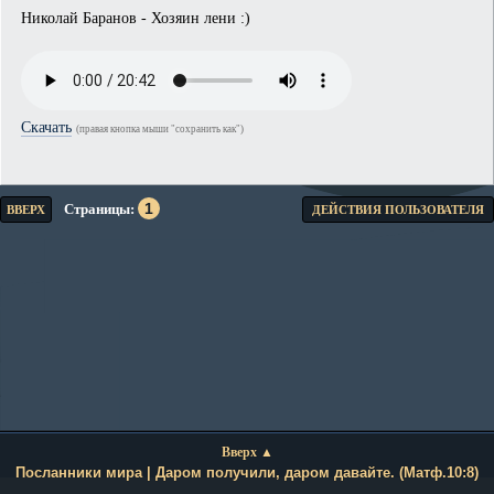
Николай Баранов - Хозяин лени :)
Скачать
(правая кнопка мыши "сохранить как")
1
Страницы
ВВЕРХ
ДЕЙСТВИЯ ПОЛЬЗОВАТЕЛЯ
Вверх ▲
Посланники мира | Даром получили, даром давайте. (Матф.10:8)