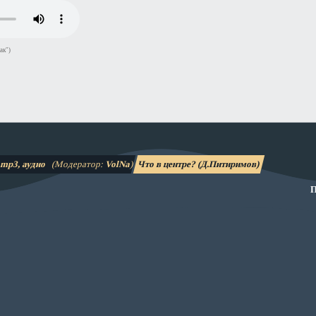
ак")
mp3, аудио
(Модератор:
VolNa
)
Что в центре? (Д.Питиримов)
П