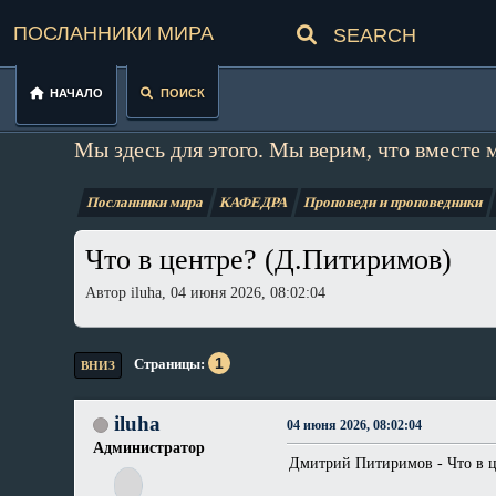
Посланники мира
Начало
Поиск
Мы здесь для этого. Мы верим, что вместе 
Посланники мира
КАФЕДРА
Проповеди и проповедники
Что в центре? (Д.Питиримов)
Автор iluha, 04 июня 2026, 08:02:04
1
Страницы
ВНИЗ
iluha
04 июня 2026, 08:02:04
Администратор
Дмитрий Питиримов - Что в ц