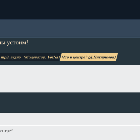
мы устоим!
mp3, аудио
(Модератор:
VolNa
)
Что в центре? (Д.Питиримов)
ентре?