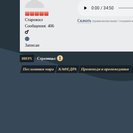
Старожил
Скачать
(правая кнопка мыши "сохранить к
Сообщения: 406
Записан
1
Страницы
ВВЕРХ
Посланники мира
КАФЕДРА
Проповеди и проповедники