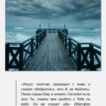
сделат
это
жить
в
страхе
«Иисус тотчас заговорил с ними и
сказал: ободритесь; это Я, не бойтесь.
Петр сказал Ему в ответ: Господи! если
это Ты, повели мне придти к Тебе по
воде. Он же сказал: иди» (Матфея