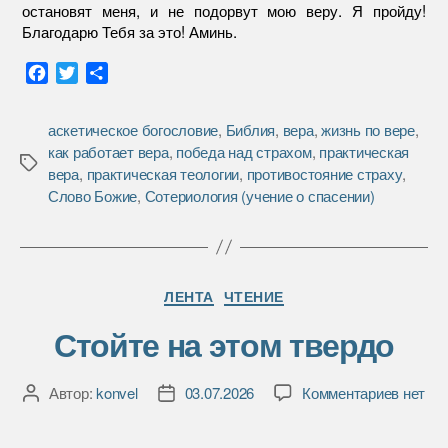
остановят меня, и не подорвут мою веру. Я пройду!
Благодарю Тебя за это! Аминь.
F
T
О
a
w
т
c
i
п
аскетическое богословие
,
Библия
,
вера
,
жизнь по вере
,
e
t
р
как работает вера
,
победа над страхом
,
практическая
b
t
а
Метки
вера
,
практическая теологии
,
противостояние страху
,
o
e
в
Слово Божие
,
Сотериология (учение о спасении)
o
r
и
k
т
ь
Рубрики
ЛЕНТА
ЧТЕНИЕ
Стойте на этом твердо
к
Автор:
konvel
03.07.2026
Комментариев
нет
Автор
Дата
записи
записи
записи
Стойте