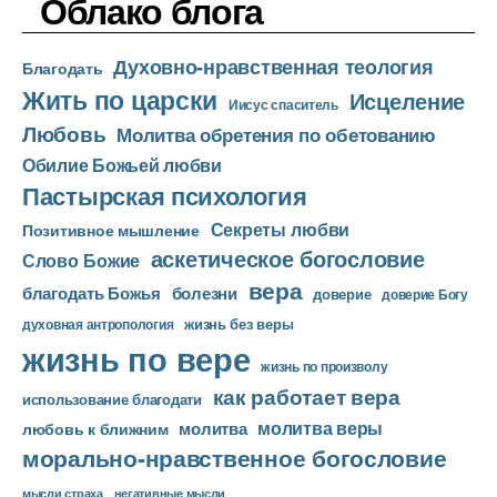
Облако блога
и
о
Духовно-нравственная теология
п
Благодать
Жить по царски
л
Исцеление
Иисус спаситель
е
Любовь
Молитва обретения по обетованию
е
Обилие Божьей любви
р
Пастырская психология
Секреты любви
Позитивное мышление
аскетическое богословие
Слово Божие
вера
благодать Божья
болезни
доверие
доверие Богу
жизнь без веры
духовная антропология
жизнь по вере
жизнь по произволу
как работает вера
использование благодати
молитва веры
молитва
любовь к ближним
морально-нравственное богословие
мысли страха
негативные мысли