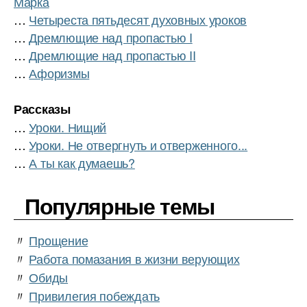
Марка
…
Четыреста пятьдесят духовных уроков
…
Дремлющие над пропастью I
…
Дремлющие над пропастью II
…
Афоризмы
Рассказы
…
Уроки. Нищий
…
Уроки. Не отвергнуть и отверженного...
…
А ты как думаешь?
Популярные темы
〃
Прощение
〃
Работа помазания в жизни верующих
〃
Обиды
〃
Привилегия побеждать