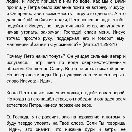
лодке, и Иисус пришёл к ним по воде. Как мы с Вами
прочли, у Петра было желание пойти на встречу Иисусу,
и Он предоставил возможность Петру это сделать. А что
дальше? «И, выйдя из лодки, Петр пошел по воде, чтобы
подойти к Иисусу, но, видя сильный ветер, испугался и,
начав утопать, закричал: Господи! спаси меня. Иисус
тотчас простер руку, поддержал его и говорит ему:
маловерный! зачем ты усомнился?» (Матф.14:29-31)
Почему Пётр начал тонуть? Он увидел сильный ветер и
испугался. Пётр шёл по воде сверхъестественным
образом. Он шёл по Слову. Ветер не играл никакой роли.
На поверхности воды Петра удерживала сила его веры в
слово Иисуса: «Иди».
Когда Петр только вышел из лодки, он действовал верой.
Но когда на него нашёл страх, он победил и овладел всем
естеством Петра, нанеся поражение вере.
О, Господь, я не рассчитываю на поражение, а потому, я
буду твердо уповать на Твоё слово. Если Ты говоришь
«Иди», это значит, что никакие бури и ветры не