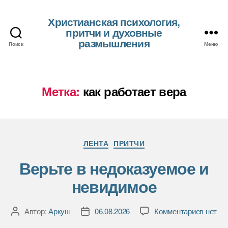
Христианская психология,
притчи и духовные
размышления
Поиск
Меню
Метка:
как работает вера
Рубрики
ЛЕНТА
ПРИТЧИ
Верьте в недоказуемое и
невидимое
к
Автор:
Аркуш
06.08.2026
Комментариев
нет
Автор
Дата
записи
записи
записи