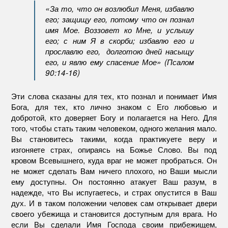
«За то, что он возлюбил Меня, избавлю
его; защищу его, потому что он познал
имя Мое. Воззовет ко Мне, и услышу
его; с ним Я в скорби; избавлю его и
прославлю его, долготою дней насыщу
его, и явлю ему спасение Мое» (Псалом
90:14-16)
Эти слова сказаны для тех, кто познал и понимает Имя
Бога, для тех, кто лично знаком с Его любовью и
добротой, кто доверяет Богу и полагается на Него. Для
того, чтобы стать таким человеком, одного желания мало.
Вы становитесь такими, когда практикуете веру и
изгоняете страх, опираясь на Божье Слово. Вы под
кровом Всевышнего, куда враг не может пробраться. Он
не может сделать Вам ничего плохого, но Ваши мысли
ему доступны. Он постоянно атакует Ваш разум, в
надежде, что Вы испугаетесь, и страх опустится в Ваш
дух. И в таком положении человек сам открывает двери
своего убежища и становится доступным для врага. Но
если Вы сделали Имя Господа своим прибежищем,