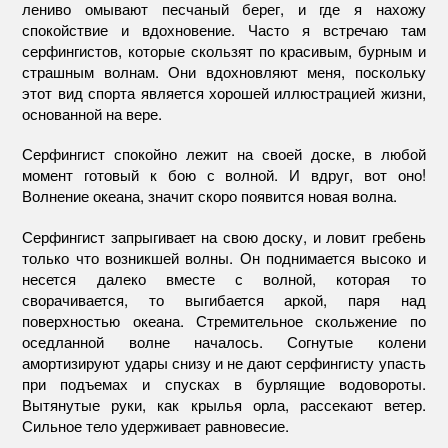
лениво омывают песчаный берег, и где я нахожу
спокойствие и вдохновение. Часто я встречаю там
серфингистов, которые скользят по красивым, бурным и
страшным волнам. Они вдохновляют меня, поскольку
этот вид спорта является хорошей иллюстрацией жизни,
основанной на вере.
Серфингист спокойно лежит на своей доске, в любой
момент готовый к бою с волной. И вдруг, вот оно!
Волнение океана, значит скоро появится новая волна.
Серфингист запрыгивает на свою доску, и ловит гребень
только что возникшей волны. Он поднимается высоко и
несется далеко вместе с волной, которая то
сворачивается, то выгибается аркой, паря над
поверхностью океана. Стремительное скольжение по
оседланной волне началось. Согнутые колени
амортизируют удары снизу и не дают серфингисту упасть
при подъемах и спусках в бурлящие водовороты.
Вытянутые руки, как крылья орла, рассекают ветер.
Сильное тело удерживает равновесие.