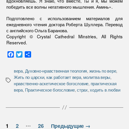
вдохновляешь. Я знаю, что вместе, Ты и я, мы можем
победить все волны негативного мышления. Аминь».
Подготовлено с использованием материалов для
ежедневного чтения доктора Роберта Шуллера. Перевод
с английского Ольга Баранова.
Copyright © Crystal Cathedral Minstries, All Rights
Reserved.
F
T
О
a
w
т
c
i
п
вера
,
Духовно-нравственная теология
,
жизнь по вере
,
e
t
р
Жить по царски
,
как работает вера
,
молитва веры
,
b
t
а
Метки
нравственно-аскетическое богословие
,
практическая
o
e
в
вера
,
Практическое богословие
,
страх
,
ходить в любви
o
r
и
k
т
ь
Пагинация
…
1
2
26
Предыдущие
→