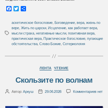
F
T
О
a
w
т
c
i
п
аскетическое богословие
,
Боговедение
,
вера
,
жизнь по
e
t
р
вере
,
Жить по царски
,
Исцеление
,
как работает вера
,
b
t
а
мысли страха
,
негативные мысли
,
позитивная вера
,
Метки
o
e
в
практическая вера
,
Практическое богословие
,
пугающие
o
r
и
обстоятельства
,
Слово Божие
,
Сотериология
k
т
ь
Рубрики
ЛЕНТА
ЧТЕНИЕ
Скользите по волнам
к
Автор:
Аркуш
29.06.2026
Комментариев
нет
Автор
Дата
записи
записи
записи
Скольз
по