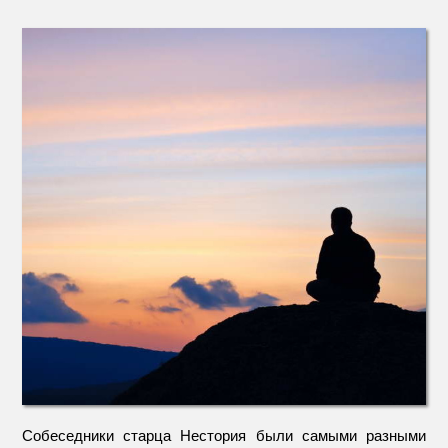
Верьте
в
недока
и
невиди
Собеседники старца Нестория были самыми разными