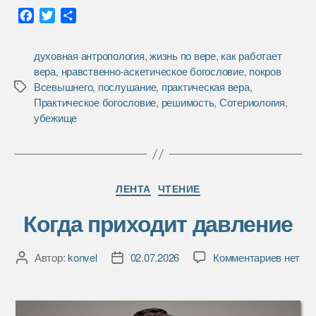
F
T
О
a
w
т
c
i
п
духовная антропология
,
жизнь по вере
,
как работает
e
t
р
вера
,
нравственно-аскетическое богословие
,
покров
b
t
а
Всевышнего
,
послушание
,
практическая вера
,
Метки
o
e
в
Практическое богословие
,
решимость
,
Сотериология
,
o
r
и
убежище
k
т
ь
Рубрики
ЛЕНТА
ЧТЕНИЕ
Когда приходит давление
к
Автор:
konvel
02.07.2026
Комментариев
нет
Автор
Дата
записи
записи
записи
Когда
приход