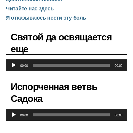
Читайте нас здесь
Я отказываюсь нести эту боль
Святой да освящается
еще
А
00:00
00:00
у
д
Испорченная ветвь
и
о
Садока
п
л
А
е
00:00
00:00
у
е
д
р