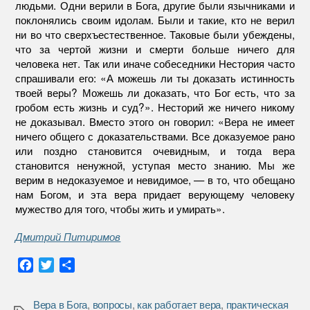
людьми. Одни верили в Бога, другие были язычниками и
поклонялись своим идолам. Были и такие, кто не верил
ни во что сверхъестественное. Таковые были убеждены,
что за чертой жизни и смерти больше ничего для
человека нет. Так или иначе собеседники Нестория часто
спрашивали его: «А можешь ли ты доказать истинность
твоей веры? Можешь ли доказать, что Бог есть, что за
гробом есть жизнь и суд?». Несторий же ничего никому
не доказывал. Вместо этого он говорил: «Вера не имеет
ничего общего с доказательствами. Все доказуемое рано
или поздно становится очевидным, и тогда вера
становится ненужной, уступая место знанию. Мы же
верим в недоказуемое и невидимое, — в то, что обещано
нам Богом, и эта вера придает верующему человеку
мужество для того, чтобы жить и умирать».
Дмитрий Питиримов
F
T
О
a
w
т
c
i
п
Вера в Бога
,
вопросы
,
как работает вера
,
практическая