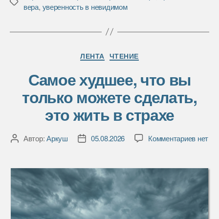
e
t
р
Метки
вера
,
уверенность в невидимом
b
t
а
o
e
в
o
r
и
k
т
Рубрики
ь
ЛЕНТА
ЧТЕНИЕ
Самое худшее, что вы
только можете сделать,
это жить в страхе
к
Автор:
Аркуш
05.08.2026
Комментариев
нет
Автор
Дата
записи
записи
записи
Самое
худшее
что
вы
только
может