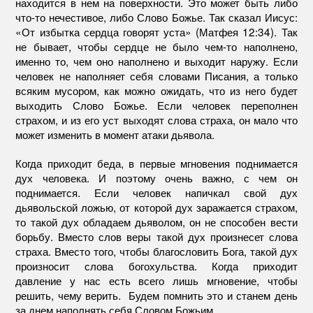
находится в нем на поверхности. Это может быть либо
что-то нечестивое, либо Слово Божье. Так сказал Иисус:
«От избытка сердца говорят уста» (Матфея 12:34). Так
не бывает, чтобы сердце не было чем-то наполнено,
именно то, чем оно наполнено и выходит наружу. Если
человек не наполняет себя словами Писания, а только
всяким мусором, как можно ожидать, что из него будет
выходить Слово Божье. Если человек переполнен
страхом, и из его уст выходят слова страха, он мало что
может изменить в момент атаки дьявола.
Когда приходит беда, в первые мгновения поднимается
дух человека. И поэтому очень важно, с чем он
поднимается. Если человек напичкал свой дух
дьявольской ложью, от которой дух заражается страхом,
то такой дух обладаем дьяволом, он не способен вести
борьбу. Вместо слов веры такой дух произнесет слова
страха. Вместо того, чтобы благословить Бога, такой дух
произносит слова богохульства. Когда приходит
давление у нас есть всего лишь мгновение, чтобы
решить, чему верить. Будем помнить это и станем день
за днем наполнять себя Словом Божьим.