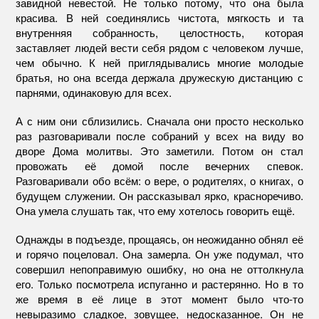
завидной невестой. Не только потому, что она была
красива. В ней соединялись чистота, мягкость и та
внутренняя собранность, целостность, которая
заставляет людей вести себя рядом с человеком лучше,
чем обычно. К ней приглядывались многие молодые
братья, но она всегда держала дружескую дистанцию с
парнями, одинаковую для всех.
А с ним они сблизились. Сначала они просто несколько
раз разговаривали после собраний у всех на виду во
дворе Дома молитвы. Это заметили. Потом он стал
провожать её домой после вечерних спевок.
Разговаривали обо всём: о вере, о родителях, о книгах, о
будущем служении. Он рассказывал ярко, красноречиво.
Она умела слушать так, что ему хотелось говорить ещё.
Однажды в подъезде, прощаясь, он неожиданно обнял её
и горячо поцеловал. Она замерла. Он уже подумал, что
совершил непоправимую ошибку, но она не оттолкнула
его. Только посмотрела испуганно и растерянно. Но в то
же время в её лице в этот момент было что-то
невыразимо сладкое, зовущее, недосказанное. Он не