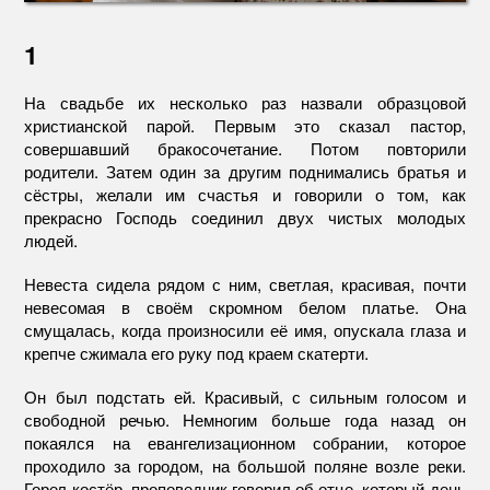
1
На свадьбе их несколько раз назвали образцовой
христианской парой. Первым это сказал пастор,
совершавший бракосочетание. Потом повторили
родители. Затем один за другим поднимались братья и
сёстры, желали им счастья и говорили о том, как
прекрасно Господь соединил двух чистых молодых
людей.
Невеста сидела рядом с ним, светлая, красивая, почти
невесомая в своём скромном белом платье. Она
смущалась, когда произносили её имя, опускала глаза и
крепче сжимала его руку под краем скатерти.
Он был подстать ей. Красивый, с сильным голосом и
свободной речью. Немногим больше года назад он
покаялся на евангелизационном собрании, которое
проходило за городом, на большой поляне возле реки.
Горел костёр, проповедник говорил об отце, который день