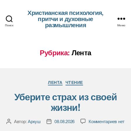
Христианская психология,
притчи и духовные
размышления
Поиск
Меню
Рубрика:
Лента
Рубрики
ЛЕНТА
ЧТЕНИЕ
Уберите страх из своей
жизни!
к
Автор:
Аркуш
08.08.2026
Комментариев
нет
Автор
Дата
записи
записи
записи