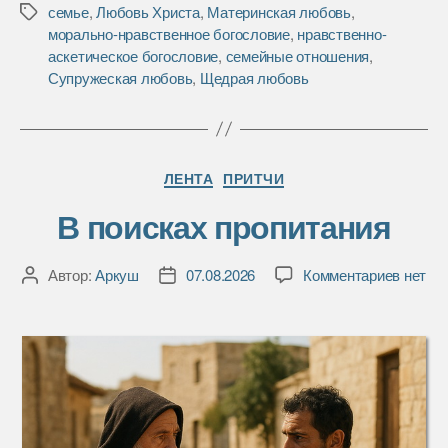
семье
,
Любовь Христа
,
Материнская любовь
,
Метки
o
r
и
морально-нравственное богословие
,
нравственно-
k
т
аскетическое богословие
,
семейные отношения
,
ь
Супружеская любовь
,
Щедрая любовь
Рубрики
ЛЕНТА
ПРИТЧИ
В поисках пропитания
к
Автор:
Аркуш
07.08.2026
Комментариев
нет
Автор
Дата
записи
записи
записи
В
поиска
пропит