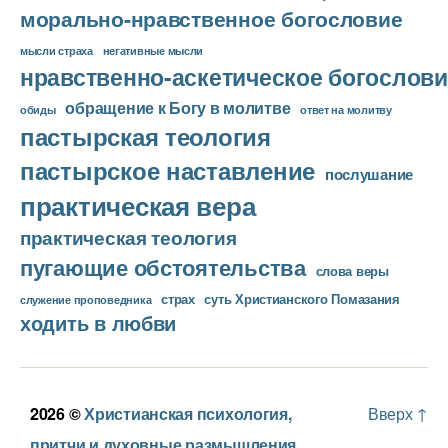
морально-нравственное богословие
мысли страха
негативные мысли
нравственно-аскетическое богослови
обращение к Богу в молитве
ответ на молитву
обиды
пастырская теология
пастырское наставление
послушание
практическая вера
практическая теология
пугающие обстоятельства
слова веры
страх
суть Христианского Помазания
служение проповедника
ходить в любви
2026 ©
Христианская психология,
Вверх
↑
притчи и духовные размышления