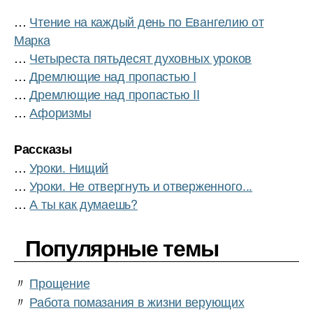
…
Чтение на каждый день по Евангелию от
Марка
…
Четыреста пятьдесят духовных уроков
…
Дремлющие над пропастью I
…
Дремлющие над пропастью II
…
Афоризмы
Рассказы
…
Уроки. Нищий
…
Уроки. Не отвергнуть и отверженного...
…
А ты как думаешь?
Популярные темы
〃
Прощение
〃
Работа помазания в жизни верующих