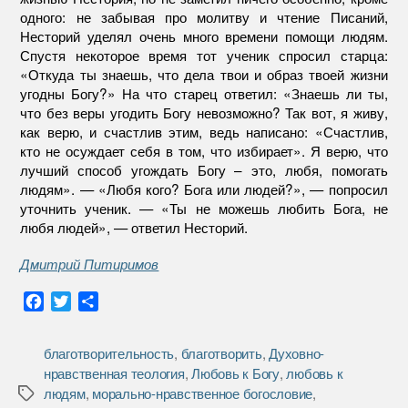
одного: не забывая про молитву и чтение Писаний,
Несторий уделял очень много времени помощи людям.
Спустя некоторое время тот ученик спросил старца:
«Откуда ты знаешь, что дела твои и образ твоей жизни
угодны Богу?» На что старец ответил: «Знаешь ли ты,
что без веры угодить Богу невозможно? Так вот, я живу,
как верю, и счастлив этим, ведь написано: «Счастлив,
кто не осуждает себя в том, что избирает». Я верю, что
лучший способ угождать Богу – это, любя, помогать
людям». — «Любя кого? Бога или людей?», — попросил
уточнить ученик. — «Ты не можешь любить Бога, не
любя людей», — ответил Несторий.
Дмитрий Питиримов
F
T
О
a
w
т
c
i
п
благотворительность
,
благотворить
,
Духовно-
e
t
р
нравственная теология
,
Любовь к Богу
,
любовь к
b
t
а
людям
,
морально-нравственное богословие
,
Метки
o
e
в