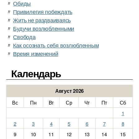
〃
Обиды
〃
Привилегия побеждать
〃
Жить не раздваиваясь
〃
Будучи возлюбленными
〃
Свобода
〃
Как осознать себя возлюбленным
〃
Время изменений
Календарь
Август 2026
Вс
Пн
Вт
Ср
Чт
Пт
Сб
1
2
3
4
5
6
7
8
9
10
11
12
13
14
15