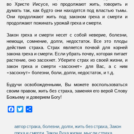
во Христе Иисусе, но продолжают жить, говорить и
думать так, как будто они находятся под властью тьмы.
Они продолжают жить под законом греха и смерти и
продолжают пожинать урожай греха и смерти.
Закон греха и смерти несет с собой неверие, болезни,
немощи, сомнение, долги, недостаток. Все это плоды
действия страха. Страх является почвой для корней
закона греха и смерти. Если убрать почву, которая питает
растение, оно засохнет. Уберите страх из своей жизни, и
закон греха и смерти «засохнет» для Вас, а с ним
«засохнут» болезни, боли, долги, недостаток, и т.д.
Будучи освобожденными, Вы можете воспользоваться
своим правом, жить без страха, заменяя его верой Слову
Божьему и доверием Богу!
F
T
О
a
w
т
c
i
п
автор страха
,
болезни
,
долги
,
жить без страха
,
Закон
e
t
р
греха и смерти
,
Закон Духа жизни
,
мысли страха
,