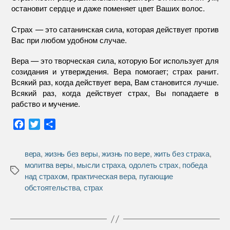
остановит сердце и даже поменяет цвет Ваших волос.
Страх — это сатанинская сила, которая действует против
Вас при любом удобном случае.
Вера — это творческая сила, которую Бог использует для
созидания и утверждения. Вера помогает; страх ранит.
Всякий раз, когда действует вера, Вам становится лучше.
Всякий раз, когда действует страх, Вы попадаете в
рабство и мучение.
F
T
О
a
w
т
c
i
п
вера
,
жизнь без веры
,
жизнь по вере
,
жить без страха
,
e
t
р
молитва веры
,
мысли страха
,
одолеть страх
,
победа
b
t
а
Метки
над страхом
,
практическая вера
,
пугающие
o
e
в
обстоятельства
,
страх
o
r
и
k
т
ь