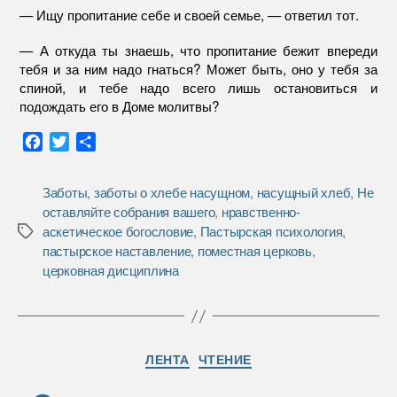
— Ищу пропитание себе и своей семье, — ответил тот.
— А откуда ты знаешь, что пропитание бежит впереди
тебя и за ним надо гнаться? Может быть, оно у тебя за
спиной, и тебе надо всего лишь остановиться и
подождать его в Доме молитвы?
F
T
О
a
w
т
c
i
п
Заботы
,
заботы о хлебе насущном
,
насущный хлеб
,
Не
e
t
р
оставляйте собрания вашего
,
нравственно-
b
t
а
аскетическое богословие
,
Пастырская психология
,
Метки
o
e
в
пастырское наставление
,
поместная церковь
,
o
r
и
церковная дисциплина
k
т
ь
Рубрики
ЛЕНТА
ЧТЕНИЕ