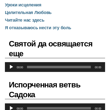
Уроки исцеления
Целительная Любовь
Читайте нас здесь
Я отказываюсь нести эту боль
Святой да освящается
еще
А
00:00
00:00
у
д
Испорченная ветвь
и
о
Садока
п
л
А
е
00:00
00:00