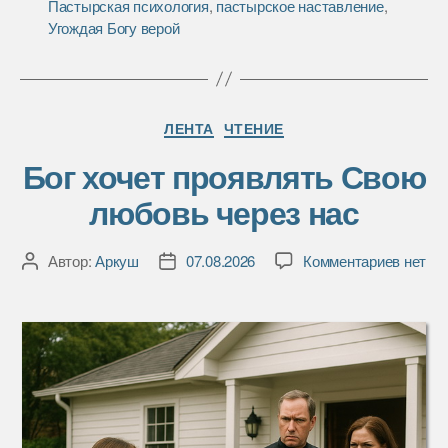
Пастырская психология
,
пастырское наставление
,
o
r
и
Угождая Богу верой
k
т
ь
Рубрики
ЛЕНТА
ЧТЕНИЕ
Бог хочет проявлять Свою
любовь через нас
к
Автор:
Аркуш
07.08.2026
Комментариев
нет
Автор
Дата
записи
записи
записи
Бог
хочет
проявл
Свою
любов
через
нас