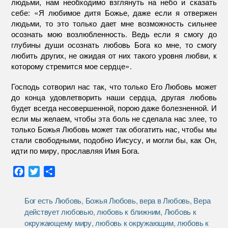
людьми, нам необходимо взглянуть на небо и сказать
себе: «Я любимое дитя Божье, даже если я отвержен
людьми, то это только дает мне возможность сильнее
осознать мою возлюбленность. Ведь если я смогу до
глубины души осознать любовь Бога ко мне, то смогу
любить других, не ожидая от них такого уровня любви, к
которому стремится мое сердце».
Господь сотворил нас так, что только Его Любовь может
до конца удовлетворить наши сердца, другая любовь
будет всегда несовершенной, порою даже болезненной. И
если мы желаем, чтобы эта боль не сделала нас злее, то
только Божья Любовь может так обогатить нас, чтобы мы
стали свободными, подобно Иисусу, и могли бы, как Он,
идти по миру, прославляя Имя Бога.
F
T
О
a
w
т
c
i
п
Бог есть Любовь
,
Божья Любовь
,
вера в Любовь
,
Вера
e
t
р
действует любовью
,
любовь к ближним
,
Любовь к
b
t
а
окружающему миру
,
любовь к окружающим
,
любовь к
o
e
в