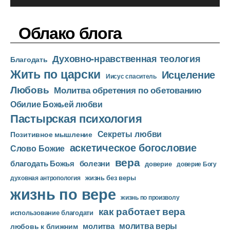
у
е
д
р
Облако блога
и
о
Духовно-нравственная теология
п
Благодать
Жить по царски
л
Исцеление
Иисус спаситель
е
Любовь
Молитва обретения по обетованию
е
Обилие Божьей любви
р
Пастырская психология
Секреты любви
Позитивное мышление
аскетическое богословие
Слово Божие
вера
благодать Божья
болезни
доверие
доверие Богу
жизнь без веры
духовная антропология
жизнь по вере
жизнь по произволу
как работает вера
использование благодати
молитва веры
молитва
любовь к ближним