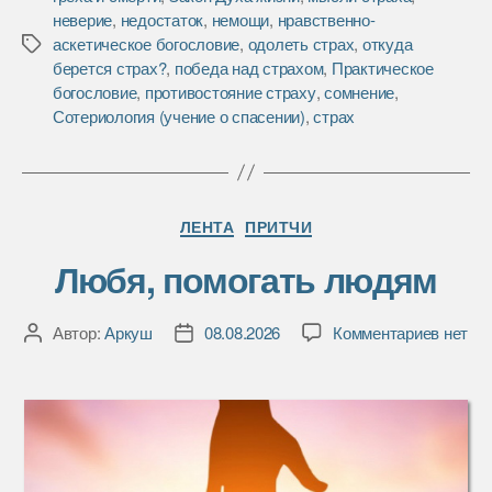
b
t
а
неверие
,
недостаток
,
немощи
,
нравственно-
o
e
в
аскетическое богословие
,
одолеть страх
,
откуда
Метки
o
r
и
берется страх?
,
победа над страхом
,
Практическое
k
т
богословие
,
противостояние страху
,
сомнение
,
ь
Сотериология (учение о спасении)
,
страх
Рубрики
ЛЕНТА
ПРИТЧИ
Любя, помогать людям
к
Автор:
Аркуш
08.08.2026
Комментариев
нет
Автор
Дата
записи
записи
записи
Любя,
помога
людям