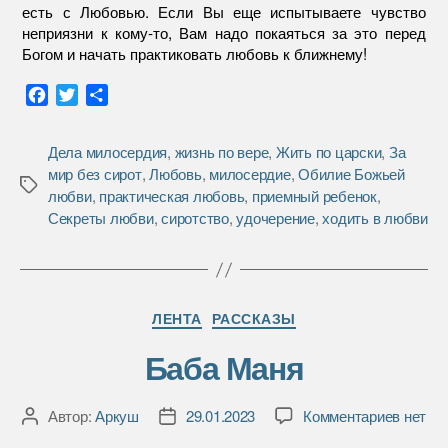
есть с Любовью. Если Вы еще испытываете чувство
неприязни к кому-то, Вам надо покаяться за это перед
Богом и начать практиковать любовь к ближнему!
F
T
О
a
w
т
c
i
п
Дела милосердия
,
жизнь по вере
,
Жить по царски
,
За
e
t
р
мир без сирот
,
Любовь
,
милосердие
,
Обилие Божьей
b
t
а
Метки
любви
,
практическая любовь
,
приемный ребенок
,
o
e
в
Секреты любви
,
сиротство
,
удочерение
,
ходить в любви
o
r
и
k
т
ь
Рубрики
ЛЕНТА
РАССКАЗЫ
Баба Маня
к
Автор:
Аркуш
29.01.2023
Комментариев
нет
Автор
Дата
записи
записи
записи