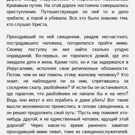
Кровавым путем. На этой дороге постоянно совершались
преступления. Путешествующих по ней то и дело
грабили, а порой и убивали. Все это было знакомо тем,
кто слушал Христа.
Проходивший по ней священник, увидев несчастного,
пострадавшего человека, поторопился пройти мимо.
Своему поступку он мог найти сколько угодно
оправданий. Во-первых, он торопился домой, где его
ожидали дети и жена. Кроме того, он и так задержался в
Иерусалиме, исполняя свои религиозные обязанности.
Потом, чем он мог помочь этому жалкому человеку? Кто
знает, не наблюдали ли за ним, спрятавшись за
соседнюю скалу, разбойники? И если бы он остановился,
где гарантия, что разбойники не напали бы и на него?
Ведь они могут и его ограбить и даже убить! Вот такие
мысли молниеносно пронеслись в голове священника, и
он решил продолжить свой путь: “Пусть ему поможет кто-
нибудь другой, я не единственный человек, идущий этой
дорогой!” Через какое-то время раненого заметил
проходивший мимо левит, тоже из священнослужителей.