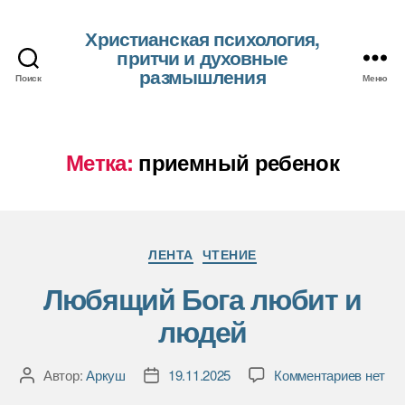
Христианская психология,
притчи и духовные
размышления
Поиск
Меню
Метка:
приемный ребенок
Рубрики
ЛЕНТА
ЧТЕНИЕ
Любящий Бога любит и
людей
к
Автор:
Аркуш
19.11.2025
Комментариев
нет
Автор
Дата
записи
записи
записи