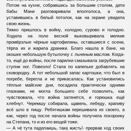
Потом на кухне, собравшись за большим столом, дети
бабы Мани разговаривали вполголоса, а она,
уставившись в белый потолок, как на экране увидела
свою жизнь.
Тяжко пришлось в войну, холодно, сурово и голодно.
Ходила на поле весной выковыривала мелкие
промёрзлые чёрные картофелины, оставшиеся с осени,
тёрла их и жарила драники. Благо нашла в бане, на
окошке небольшую бутылочку с льняным маслом. Когда-
то, ещё до войны, после парилки смазывала загрубевшие
ступни ног. Повезло! Стала по капельке добавлять на
сковородку. А тот небольшой запас картошки, что был в
погребе, берегла и не прикасалась. Как установились
тёплые майские дни, посадила практически одними
глазками, не могла большего себе позволить, как
чувствовала, что война затянется, и горюшка ещё
хлебнут. Черемшу собирала, щавель, лебеду, крапиву
всё шло в пищу. Ребятишкам перешивала из своего, а
как, через год после начала войны получила похоронку
на Степана, то и из его вещей тоже.
— А чё тута паделаишь, така жисть!- прервав ход своих