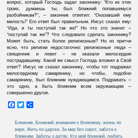
вопрос, который Господь задал законнику: “Кто из этих
троих, думаешь ты, был ближний попавшемуся
разбойникам?”, – законник ответил: “Оказавший ему
милость!” Его ответ был правильным. Иисус сказал ему:
“Иди, и ты поступай так же!” Но что это значит –
“поступай так же”? Что следовало сделать законнику?
Может быть, стать более религиозным? Но из притчи
ясно, что религии недостаточно: религиозные люди –
священник и левит – не оказали милосердия
пострадавшему. Какой же смысл Господь вложил в Свой
ответ? Иисус не сказал законнику, чтобы тот подражал
милосердному самарянину, но чтобы, подобно
самарянину, был ближним нуждающимся. Подражать –
это одно, а быть ближним всем окружающим –
совершенно другое.
F
T
О
a
w
т
c
i
п
Ближние
,
Ближний
,
внимание к ближнему
,
жизнь по
e
t
р
вере
,
Жить по царски
,
За мир без сирот
,
забота о
b
t
а
ближнем
,
Заботы о детях
,
Кто мой ближний
,
любить