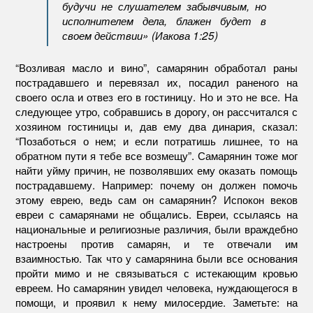
будучи не слушателем забывчивым, но
исполнителем дела, блажен будет в
своем действии» (Иакова 1:25)
“Возливая масло и вино”, самарянин обработал раны
пострадавшего и перевязал их, посадил раненого на
своего осла и отвез его в гостиницу. Но и это не все. На
следующее утро, собравшись в дорогу, он рассчитался с
хозяином гостиницы и, дав ему два динария, сказал:
“Позаботься о нем; и если потратишь лишнее, то на
обратном пути я тебе все возмещу”. Самарянин тоже мог
найти уйму причин, не позволявших ему оказать помощь
пострадавшему. Например: почему он должен помочь
этому еврею, ведь сам он самарянин? Испокон веков
евреи с самарянами не общались. Евреи, ссылаясь на
национальные и религиозные различия, были враждебно
настроены против самарян, и те отвечали им
взаимностью. Так что у самарянина были все основания
пройти мимо и не связываться с истекающим кровью
евреем. Но самарянин увидел человека, нуждающегося в
помощи, и проявил к нему милосердие. Заметьте: на