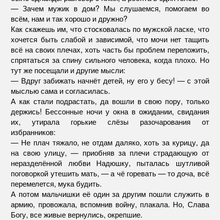
— Зачем мужик в дом? Мы слушаемся, помогаем во
всём, нам и так хорошо и дружно?
Как скажешь им, что стосковалась по мужской ласке, что
хочется быть слабой и зависимой, что мочи нет тащить
всё на своих плечах, хоть часть бы проблем переложить,
спрятаться за спину сильного человека, когда плохо. Но
тут же посещали и другие мысли:
— Вдруг забижать начнёт детей, ну его у бесу! — с этой
мыслью сама и согласилась.
А как стали подрастать, да вошли в свою пору, только
держись! Бессонные ночи у окна в ожидании, свидания
их, утирала горькие слёзы разочарования от
избранников:
— Не плач тяжало, не отдам даляко, хоть за курицу, да
на свою улицу, — приобняв за плечи страдающую от
неразделённой любви Надюшку, пыталась шутливой
поговоркой утешить мать, — а чё горевать — то доча, всё
перемелется, мука будить.
А потом мальчишки её один за другим пошли служить в
армию, провожала, вспомнив войну, плакала. Но, Слава
Богу, все живые вернулись, окрепшие.