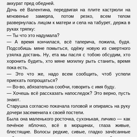
аккурат пред обедней.
Дочь её Валентина, передвигая на плите кастрюли на
мгновенье замерла, потом резко, всем телом
развернулась лицом к матери и села на табурет, держа в
руках тряпку:
— Ты что это надумала?
— А время кончилася, всё таперича, пожила, будя.
Подсобишь мяне помыться, одёжу новую из смертного
узялка достань. Ну, ета мы пасля с тобою обсудим, хто
хоронить будить, хто мяне могилку рыть станить, время
пока есть.
— Это что же, надо всем сообщить, чтоб успели
приехать попрощаться?
— Во-во, абязательна сообчи, говорить с имя буду.
— Хочешь всё рассказать напоследок? Это верно, пусть
знают.
Старушка согласно покачала головой и опираясь на руку
дочери засеменила к своей постели.
Была она маленького росточка, сухонькая, личико — как
печёное яблочко, всё в морщинах, глаза живые,
блестящие. Волосы редкие, сивые, гладко зачёсанные