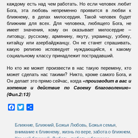
каждому есть над чем работать. Но если человек любит
Бога, эта любовь непременно проявится в любви к
ближнему, в делах милосердия. Такой человек будет
ближним для всех. Для человека, любящего Бога, не
имеет значения, кому он оказывает милосердие –
литовцу, русскому, армянину, якуту, украинцу, узбеку,
китайцу или азербайджанцу. Он не станет спрашивать,
какую религию исповедует нуждающийся, к какому
социальному классу принадлежит пострадавший.
Но кто же может произвести в нас такую перемену, кто
может сделать нас такими? Никто, кроме самого Бога, и
Он делает это прямо сейчас, когда
«производит в вас и
хотение и действие по Своему благоволению»
(Фил.2:13)
F
T
О
a
w
т
c
i
п
Ближние
,
Ближний
,
Божья Любовь
,
Божья семья
,
e
t
р
внимание к ближнему
,
жизнь по вере
,
забота о ближнем
,
b
t
а