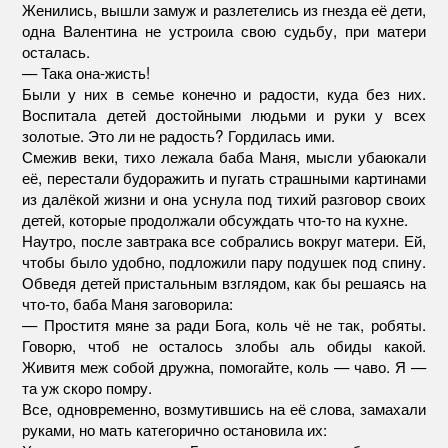
Женились, вышли замуж и разлетелись из гнезда её дети,
одна Валентина не устроила свою судьбу, при матери
осталась.
— Така она-жисть!
Были у них в семье конечно и радости, куда без них.
Воспитала детей достойными людьми и руки у всех
золотые. Это ли не радость? Гордилась ими.
Смежив веки, тихо лежала баба Маня, мысли убаюкали
её, перестали будоражить и пугать страшными картинами
из далёкой жизни и она уснула под тихий разговор своих
детей, которые продолжали обсуждать что-то на кухне.
Наутро, после завтрака все собрались вокруг матери. Ей,
чтобы было удобно, подложили пару подушек под спину.
Обведя детей пристальным взглядом, как бы решаясь на
что-то, баба Маня заговорила:
— Проститя мяне за ради Бога, коль чё не так, робяты.
Говорю, чтоб не осталось злобы аль обиды какой.
Живитя меж собой дружна, помогайте, коль — чаво. Я —
та уж скоро помру.
Все, одновременно, возмутившись на её слова, замахали
руками, но мать категорично остановила их: