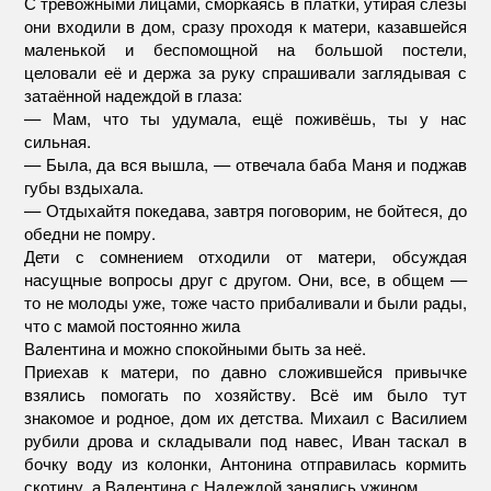
С тревожными лицами, сморкаясь в платки, утирая слёзы
они входили в дом, сразу проходя к матери, казавшейся
маленькой и беспомощной на большой постели,
целовали её и держа за руку спрашивали заглядывая с
затаённой надеждой в глаза:
— Мам, что ты удумала, ещё поживёшь, ты у нас
сильная.
— Была, да вся вышла, — отвечала баба Маня и поджав
губы вздыхала.
— Отдыхайтя покедава, завтря поговорим, не бойтеся, до
обедни не помру.
Дети с сомнением отходили от матери, обсуждая
насущные вопросы друг с другом. Они, все, в общем —
то не молоды уже, тоже часто прибаливали и были рады,
что с мамой постоянно жила
Валентина и можно спокойными быть за неё.
Приехав к матери, по давно сложившейся привычке
взялись помогать по хозяйству. Всё им было тут
знакомое и родное, дом их детства. Михаил с Василием
рубили дрова и складывали под навес, Иван таскал в
бочку воду из колонки, Антонина отправилась кормить
скотину, а Валентина с Надеждой занялись ужином.