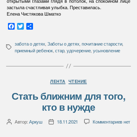
открытыми глазами глядя в потолок, на спокойном лице
застыла счастливая улыбка. Преставилась.
Елена Чистякова Шматко
F
T
О
a
w
т
c
i
п
забота о детях
,
Заботы о детях
,
почитание старости
,
e
t
р
Метки
приемный ребенок
,
стар
,
удочерение
,
усыновление
b
t
а
o
e
в
o
r
и
k
т
Рубрики
ь
ЛЕНТА
ЧТЕНИЕ
Стать ближним для того,
кто в нужде
к
Автор:
Аркуш
18.11.2021
Комментариев
нет
Автор
Дата
записи
записи
записи
Стать