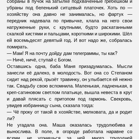
собраны в пучок на затылке подхваченные гребешком и
убраны под беленький ситцевый платочек. Хоть по —
хозяйству она давно не занималась, но фартук —
передник надевала по привычке, клала на него свои
натруженные руки, с крупными, будто раскатанными
скалкой кистями и пальцами, короткими и широкими. Шёл
ей восемьдесят девятый год. И вот надо же, собралась
помирать.
— Мам! Я на почту дойду дам телеграммы, ты как?
— Ничё, ничё, ступай с Богом.
Оставшись одна, баба Маня призадумалась. Мысли
занесли её далеко, в молодость. Вот она со Степаном
сидит над рекой, грызёт травинку, он улыбается ей нежно
так. Свадьбу свою вспомнила. Маленькая, ладненькая, в
креп-сатиновом светлом платьице, вышла невеста в круг
и давай плясать с притопом под гармонь. Свекровь,
увидев избранницу сына, сказала тогда:
— Чё проку от такой в хозяйстве, мелковата, да и родит
ли?
Не угадала она. Маша оказалась трудолюбива и
вынослива. В поле, в огороде работала наравне со
всеми, не угонишься за ней, много трудодней