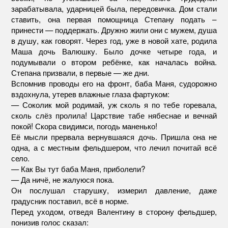
зарабатывала, ударницей была, передовичка. Дом стали
ставить, она первая помощница Степану подать –
принести — поддержать. Дружно жили они с мужем, душа
в душу, как говорят. Через год, уже в новой хате, родила
Маша дочь Валюшку. Было дочке четыре года, и
подумывали о втором ребёнке, как началась война.
Степана призвали, в первые — же дни.
Вспомнив проводы его на фронт, баба Маня, судорожно
вздохнула, утерев влажные глаза фартуком:
— Соколик мой родимай, уж сколь я по тебе горевала,
сколь слёз пролила! Царствие табе нябеснае и вечнай
покой! Скора свидимси, погодь маненько!
Её мысли прервала вернувшаяся дочь. Пришла она не
одна, а с местным фельдшером, что лечил почитай всё
село.
— Как Вы тут баба Маня, приболели?
— Да ничё, не жалуюся пока.
Он послушал старушку, измерил давление, даже
градусник поставил, всё в норме.
Перед уходом, отведя Валентину в сторону фельдшер,
понизив голос сказал: