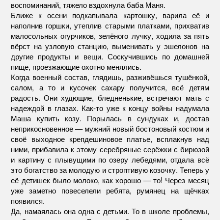
воспоминаний, тяжело вздохнула баба Маня.
Ближе к осени подкапывала картошку, варила её и
наполнив горшки, утеплив старыми платками, прихватив
малосольных огурчиков, зелёного лучку, ходила за пять
вёрст на узловую станцию, выменивать у эшелонов на
другие продукты и вещи. Соскучившись по домашней
пище, проезжающие охотно менялись.
Когда военный состав, глядишь, разживёшься тушёнкой,
салом, а то и кусочек сахару получится, всё детям
радость. Они худющие, бледненькие, встречают мать с
надеждой в глазах. Как-то уже к концу войны надумала
Маша купить козу. Порылась в сундуках и, достав
неприкосновенное — мужний новый бостоновый костюм и
своё выходное крепдешиновое платье, всплакнув над
ними, прибавила к этому серебряные серёжки с бирюзой
и картину с плывущими по озеру лебедями, отдала всё
это богатство за молодую и строптивую козочку. Теперь у
её детишек было молоко, как хорошо — то! Через месяц
уже заметно повеселели ребята, румянец на щёчках
появился.
Да, намаялась она одна с детьми. То в школе проблемы,