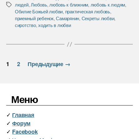
o
e
в
людей
,
Любовь
,
любовь к ближним
,
любовь к людям
,
Метки
o
r
и
Обилие Божьей любви
,
практическая любовь
,
k
т
приемный ребенок
,
Самарянин
,
Секреты любви
,
ь
сиротство
,
ходить в любви
Пагинация
1
2
Предыдущие
→
записей
Меню
✓
Главная
✓
Форум
✓
Facebook