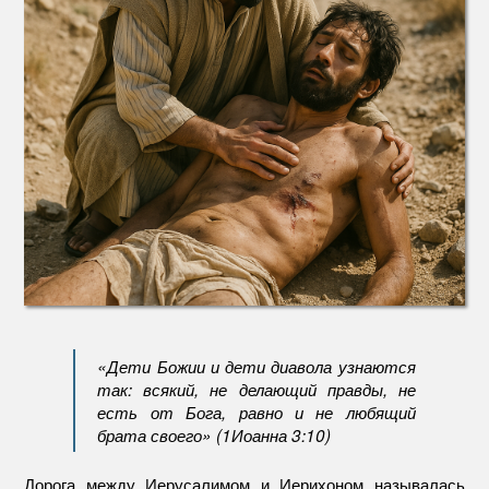
«Дети Божии и дети диавола узнаются
так: всякий, не делающий правды, не
есть от Бога, равно и не любящий
брата своего» (1Иоанна 3:10)
Дорога между Иерусалимом и Иерихоном называлась