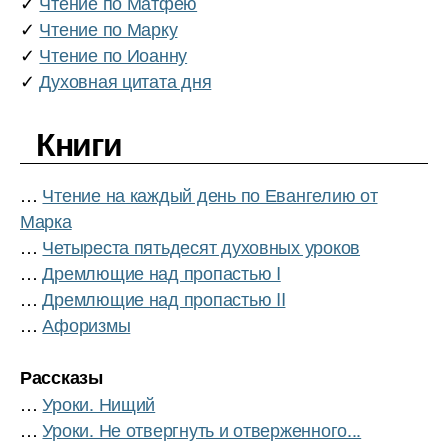
✓
Чтение по Матфею
✓
Чтение по Марку
✓
Чтение по Иоанну
✓
Духовная цитата дня
Книги
…
Чтение на каждый день по Евангелию от
Марка
…
Четыреста пятьдесят духовных уроков
…
Дремлющие над пропастью I
…
Дремлющие над пропастью II
…
Афоризмы
Рассказы
…
Уроки. Нищий
…
Уроки. Не отвергнуть и отверженного...