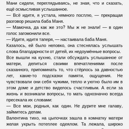
Мани сидели, переглядываясь, не зная, что и сказать,
ещё осмысливая услышанное.
— Всё идитя, я устала, нямного посплю, — прекращая
разговор решила баба Маня.
— Мамочка, да как же это? Мы ж не знали! — в один
голос загомонили все.
— Идитя, идитя таперя, — настаивала баба Маня.
Казалось, ей было неловко, она стеснялась услышать
слова благодарности от детей, их недоумённые вопросы.
Все вышли на кухню, стали обсуждать услышанное от
матери, делиться своими впечатлениями после
сказанного, припоминать то, что стёрлось за давностью
лет, какие-то подсказки памяти, ощущения. Не
чувствовали они себя чужими, тепло и уютно было им в
этом доме и детство виделось счастливым. А если за
жизнь и возникали вопросы, то мать однозначно всегда
пресекала их словами:
— Все мои, родныя, как один. Не дурите мне галаву,
займитесь делам.
Валентина тихо, на цыпочках зашла в комнатку матери
желая укрыть потеплее одеялом. Та лежала, широко