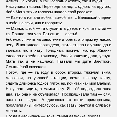
Хотитя, не хотитя, а как Господь скажить, так и будить.
Наступила тишина. Переводя взгляд с одного на другого,
баба Маня тихим голосом начала свой рассказ:
— Как-то в начале войны, зимой, мы с Валюшкай сидели
в избе, на печи, яна и говорить:
— Мамка, штой — та стукаить в дверь и кричить хтой —
та. Пошла, глянула. Батюшки — светы!
Рябёнок ляжить на заваленке и орёть, а рядом ну никого
нету. Я поглядела, поглядела, люта, стыла на улице, да и
занясла яго в хату. Голоднай, посинел малец. Жваник
сделала с хлеба в тряпочку, тёплай вадички дала, уснул.
Мать так и не нашлася. Назвали мы дитё Ваняткой.
Смышлёнай оказалси.
Потом, где — та году в сорок втором, тяжёлая зима,
марозная, на узлавой станции, возля шелону гляжу,
сядить дявчонка годков пяток ей, почитай как моя Валькя.
На узлах сидить, а мамки нету. Я с ёй подождала часа
два, так она и не объявилася. Поспрашивала там — сям,
никто не вядал. А дявчонка та щёки приморозила,
побялели яны. Интерясуюсь, как звать, бьётся в слязах и
молчить.
Посля выяснилась — Тоня. Умная дявчонка, добрая.