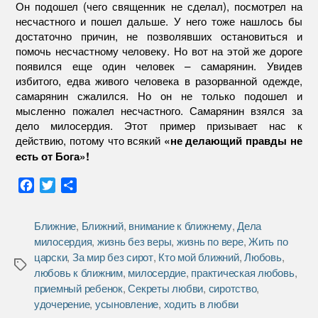
Он подошел (чего священник не сделал), посмотрел на
несчастного и пошел дальше. У него тоже нашлось бы
достаточно причин, не позволявших остановиться и
помочь несчастному человеку. Но вот на этой же дороге
появился еще один человек – самарянин. Увидев
избитого, едва живого человека в разорванной одежде,
самарянин сжалился. Но он не только подошел и
мысленно пожалел несчастного. Самарянин взялся за
дело милосердия. Этот пример призывает нас к
действию, потому что всякий
«не делающий правды не
есть от Бога»!
F
T
О
a
w
т
c
i
п
Ближние
,
Ближний
,
внимание к ближнему
,
Дела
e
t
р
милосердия
,
жизнь без веры
,
жизнь по вере
,
Жить по
b
t
а
царски
,
За мир без сирот
,
Кто мой ближний
,
Любовь
,
o
e
в
Метки
любовь к ближним
,
милосердие
,
практическая любовь
,
o
r
и
приемный ребенок
,
Секреты любви
,
сиротство
,
k
т
удочерение
,
усыновление
,
ходить в любви
ь