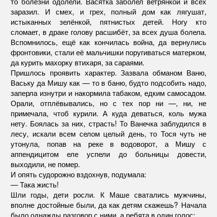
то болезни одолели. Васятка заболел ветрянкой и всех
заразил. И смех, и грех, полный дом как лягушат,
истыканных зелёнкой, пятнистых детей. Ногу кто
сломает, в драке голову расшибёт, за всех душа болела.
Вспомнилось, ещё как кончилась война, да вернулись
фронтовики, стали её мальчишки поругиваться матерком,
да курить махорку втихаря, за сараями.
Пришлось проявить характер. Зазвала обманом Ваню,
Ваську да Мишу как — то в баню, будто подсобить надо,
заперла изнутри и накормила табаком, едким самосадом.
Орали, отплёвывались, но с тех пор ни —, ни, не
примечала, чтоб курили. А куда деваться, коль мужа
нету. Боялась за них, страсть! То Ванечка заблудился в
лесу, искали всем селом целый день, то Тося чуть не
утонула, попав на реке в водоворот, а Мишу с
аппендицитом еле успели до больницы довести,
выходили, не помер.
И опять судорожно вздохнув, подумала:
— Така жисть!
Шли годы, дети росли. К Маше сватались мужчины,
вполне достойные были, да как детям скажешь? Начала
было однажды разговор с ними, а ребята в один голос: