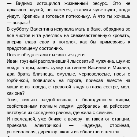
— Видимо истощился жизненный ресурс. Это не
доказано наукой, но кажется, старики чувствуют, когда
уйдут. Крепись и готовься потихоньку. А что ты хочешь
— возраст!
В субботу Валентина искупала мать в бане, обрядила во
всё чистое и та улеглась на свежезастеленную кровать,
вперив глаза свои в потолок, как бы примеряясь к
предстоящему состоянию.
После обеда стали съезжаться дети.
Иван, грузный располневший лысоватый мужчина, шумно
войдя в дом, занёс сумку гостинцев Василий и Михаил,
два брата близнеца, смуглые, черноволосые, носы с
горбинкой, появились на пороге, приехав вместе на
машине из города, с тревогой глядя в глаза сестре, мол,
как она?
Тоня, сильно раздобревшая, с благодушным лицом,
свойственным полным людям, добралась на рейсовом
автобусе из соседнего района, где жила с семьёй.
И последней, уже ближе к вечеру на такси от станции,
приехала электричкой — Надежда, стройная,
рыжеволосая, директор школы из областного центра.