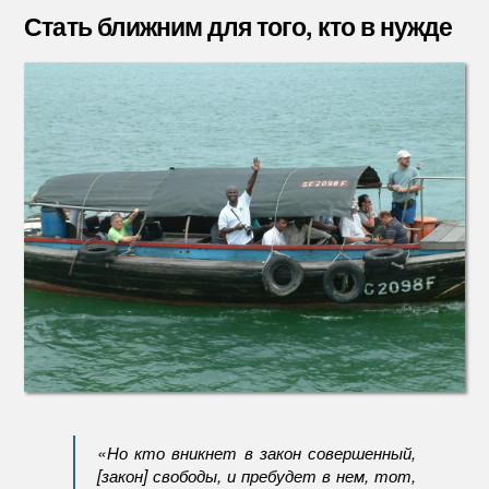
ближн
Стать ближним для того, кто в нужде
для
того,
кто
в
нужде
«Но кто вникнет в закон совершенный,
[закон] свободы, и пребудет в нем, тот,