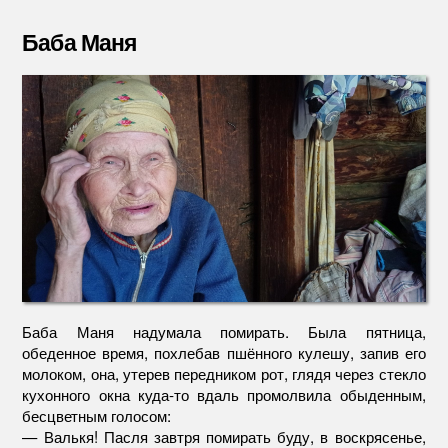
Баба
Маня
Баба Маня
Баба Маня надумала помирать. Была пятница,
обеденное время, похлебав пшённого кулешу, запив его
молоком, она, утерев передником рот, глядя через стекло
кухонного окна куда-то вдаль промолвила обыденным,
бесцветным голосом:
— Валькя! Пасля завтря помирать буду, в воскрясенье,