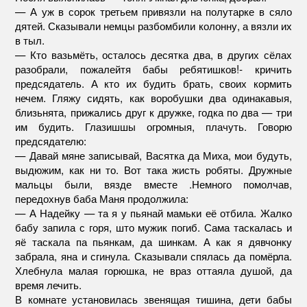
— А уж в сорок третьем привязли на полутарке в сяло
дятей. Сказывали немцы разбомбили колонну, а вязли их
в тыл.
— Кто вазьмёть, осталось десятка два, в других сёлах
разобрали, пожалейтя бабы ребятишков!- кричить
предсядатель. А кто их будить брать, своих кормить
нечем. Гляжу сидять, как воробушки два одинакавыя,
близьнята, прижались друг к дружке, годка по два — три
им будить. Глазишшы огромныя, плачуть. Говорю
предсядателю:
— Давай мяне записывай, Васятка да Миха, мои будуть,
выдюжим, как ни то. Вот така жисть робяты. Дружные
мальцы были, вязде вместе .Немного помолчав,
передохнув баба Маня продолжила:
— А Надейку — та я у пьянай мамьки её отбила. Жалко
бабу запила с горя, што мужик погиб. Сама таскалась и
яё таскала па пьянкам, да шинкам. А как я дявчонку
забрала, яна и сгинула. Сказывали спялась да помёрла.
Хлебнула малая горюшка, не враз оттаяла душой, да
время лечить.
В комнате установилась звенящая тишина, дети бабы