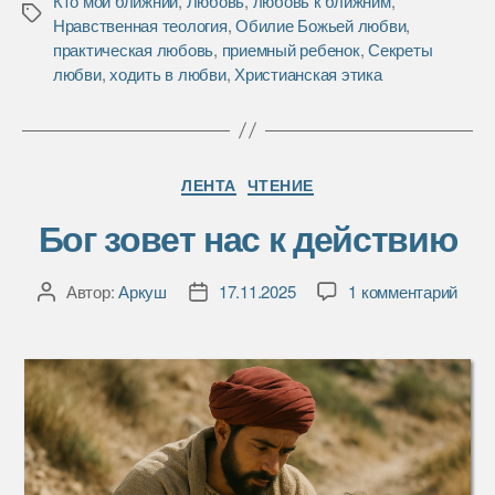
Кто мой ближний
,
Любовь
,
любовь к ближним
,
o
e
в
Метки
Нравственная теология
,
Обилие Божьей любви
,
o
r
и
практическая любовь
,
приемный ребенок
,
Секреты
k
т
любви
,
ходить в любви
,
Христианская этика
ь
Рубрики
ЛЕНТА
ЧТЕНИЕ
Бог зовет нас к действию
к
Автор:
Аркуш
17.11.2025
1 комментарий
Автор
Дата
запи
записи
записи
Бог
зове
нас
к
дейс