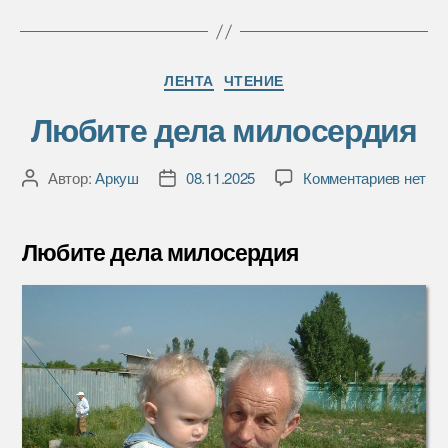
Рубрики
ЛЕНТА
ЧТЕНИЕ
Любите дела милосердия
к
Автор:
Аркуш
08.11.2025
Комментариев
нет
Автор
Дата
записи
записи
записи
Любит
дела
Любите дела милосердия
милос