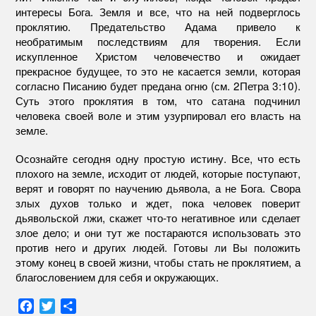
интересы Бога. Земля и все, что на ней подверглось
проклятию. Предательство Адама привело к
необратимым последствиям для творения. Если
искупленное Христом человечество и ожидает
прекрасное будущее, то это не касается земли, которая
согласно Писанию будет предана огню (см. 2Петра 3:10).
Суть этого проклятия в том, что сатана подчинил
человека своей воле и этим узурпировал его власть на
земле.
Осознайте сегодня одну простую истину. Все, что есть
плохого на земле, исходит от людей, которые поступают,
верят и говорят по научению дьявола, а не Бога. Свора
злых духов только и ждет, пока человек поверит
дьявольской лжи, скажет что-то негативное или сделает
злое дело; и они тут же постараются использовать это
против него и других людей. Готовы ли Вы положить
этому конец в своей жизни, чтобы стать не проклятием, а
благословением для себя и окружающих.
F
T
О