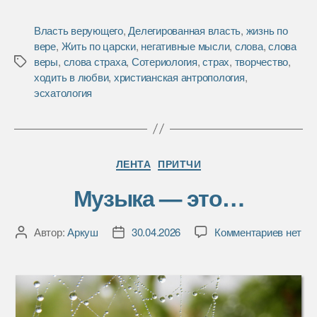
a
w
т
c
i
п
Власть верующего
,
Делегированная власть
,
жизнь по
e
t
р
вере
,
Жить по царски
,
негативные мысли
,
слова
,
слова
b
t
а
веры
,
слова страха
,
Сотериология
,
страх
,
творчество
,
Метки
o
e
в
ходить в любви
,
христианская антропология
,
o
r
и
эсхатология
k
т
ь
Рубрики
ЛЕНТА
ПРИТЧИ
Музыка — это…
к
Автор:
Аркуш
30.04.2026
Комментариев
нет
Автор
Дата
записи
записи
записи
Музык
—
это…