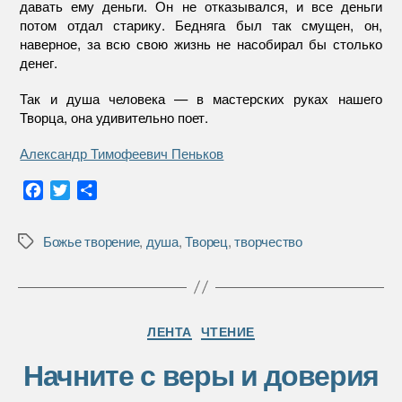
давать ему деньги. Он не отказывался, и все деньги
потом отдал старику. Бедняга был так смущен, он,
наверное, за всю свою жизнь не насобирал бы столько
денег.
Так и душа человека — в мастерских руках нашего
Творца, она удивительно поет.
Александр Тимофеевич Пеньков
F
T
О
a
w
т
c
i
п
Божье творение
,
душа
,
Творец
,
творчество
Метки
e
t
р
b
t
а
o
e
в
o
r
и
Рубрики
k
т
ЛЕНТА
ЧТЕНИЕ
ь
Начните с веры и доверия