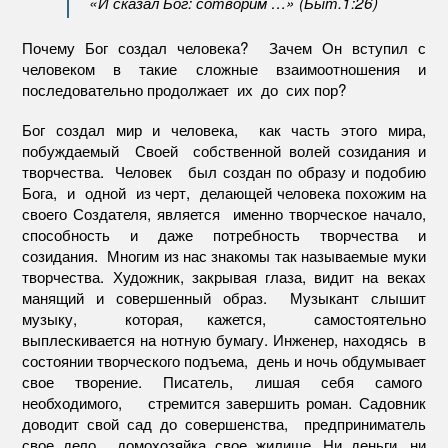
«И сказал Бог: сотворим …» (Быт.1:26)
Почему Бог создал человека? Зачем Он вступил с
человеком в такие сложные взаимоотношения и
последовательно продолжает их до сих пор?
Бог создал мир и человека, как часть этого мира,
побуждаемый Своей собственной волей созидания и
творчества. Человек был создан по образу и подобию
Бога, и одной из черт, делающей человека похожим на
своего Создателя, является именно творческое начало,
способность и даже потребность творчества и
созидания. Многим из нас знакомы так называемые муки
творчества. Художник, закрывая глаза, видит на веках
манящий и совершенный образ. Музыкант слышит
музыку, которая, кажется, самостоятельно
выплескивается на нотную бумагу. Инженер, находясь в
состоянии творческого подъема, день и ночь обдумывает
свое творение. Писатель, лишая себя самого
необходимого, стремится завершить роман. Садовник
доводит свой сад до совершенства, предприниматель
свое дело, домохозяйка свое жилище. Ни деньги, ни