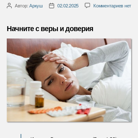
к
Автор:
Аркуш
02.02.2025
Комментариев
нет
Автор
Дата
записи
записи
записи
Начнит
с
Начните с веры и доверия
веры
и
довери