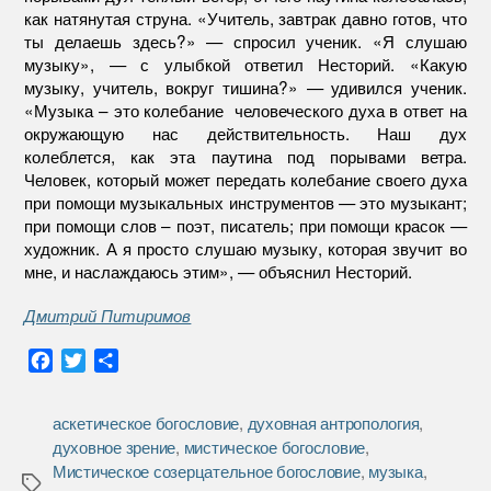
как натянутая струна. «Учитель, завтрак давно готов, что
ты делаешь здесь?» — спросил ученик. «Я слушаю
музыку», — с улыбкой ответил Несторий. «Какую
музыку, учитель, вокруг тишина?» — удивился ученик.
«Музыка – это колебание человеческого духа в ответ на
окружающую нас действительность. Наш дух
колеблется, как эта паутина под порывами ветра.
Человек, который может передать колебание своего духа
при помощи музыкальных инструментов — это музыкант;
при помощи слов – поэт, писатель; при помощи красок —
художник. А я просто слушаю музыку, которая звучит во
мне, и наслаждаюсь этим», — объяснил Несторий.
Дмитрий Питиримов
F
T
О
a
w
т
c
i
п
аскетическое богословие
,
духовная антропология
,
e
t
р
духовное зрение
,
мистическое богословие
,
b
t
а
Мистическое созерцательное богословие
,
музыка
,
o
e
в
Метки