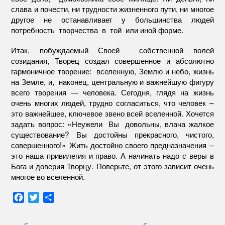
слава и почести, ни трудности жизненного пути, ни многое
другое не останавливает у большинства людей
потребность творчества в той или иной форме.
Итак, побуждаемый Своей собственной волей
созидания, Творец создал совершенное и абсолютно
гармоничное творение: вселенную, Землю и небо, жизнь
на Земле, и, наконец, центральную и важнейшую фигуру
всего творения — человека. Сегодня, глядя на жизнь
очень многих людей, трудно согласиться, что человек –
это важнейшее, ключевое звено всей вселенной. Хочется
задать вопрос: «Неужели Вы довольны, влача жалкое
существование? Вы достойны прекрасного, чистого,
совершенного!» Жить достойно своего предназначения –
это наша привилегия и право. А начинать надо с веры в
Бога и доверия Творцу. Поверьте, от этого зависит очень
многое во вселенной.
F
T
О
a
w
т
c
i
п