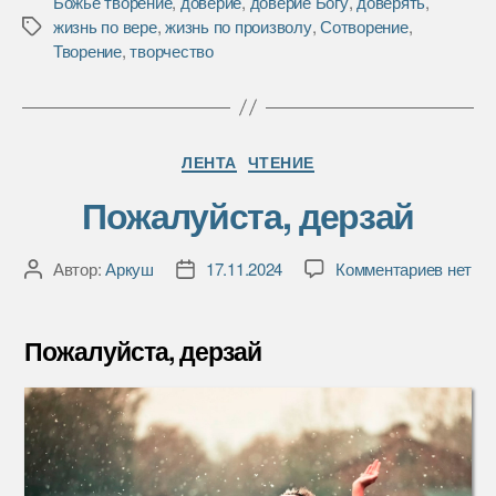
Божье творение
,
доверие
,
доверие Богу
,
доверять
,
e
t
р
жизнь по вере
,
жизнь по произволу
,
Сотворение
,
Метки
b
t
а
Творение
,
творчество
o
e
в
o
r
и
k
т
ь
Рубрики
ЛЕНТА
ЧТЕНИЕ
Пожалуйста, дерзай
к
Автор:
Аркуш
17.11.2024
Комментариев
нет
Автор
Дата
записи
записи
записи
Пожалу
дерзай
Пожалуйста, дерзай