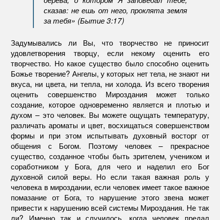
сказав: не ешь от него, проклята земля
за тебя» (Бытие 3:17)
Задумывались ли Вы, что творчество не приносит
удовлетворения творцу, если некому оценить его
творчество. Но какое существо было способно оценить
Божье творение? Ангелы, у которых нет тела, не знают ни
вкуса, ни цвета, ни тепла, ни холода. Из всего творения
оценить совершенство Мироздания может только
создание, которое одновременно является и плотью и
духом – это человек. Вы можете ощущать температуру,
различать ароматы и цвет, восхищаться совершенством
формы и при этом испытывать духовный восторг от
общения с Богом. Поэтому человек – прекрасное
существо, созданное чтобы быть зрителем, учеником и
соработником у Бога, для чего и наделил его Бог
духовной силой веры. Но если такая важная роль у
человека в мироздании, если человек имеет такое важное
помазание от Бога, то нарушение этого звена может
привести к нарушению всей системы Мироздания. Не так
ли? Именно так и случилось, когда человек предал