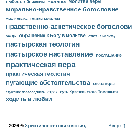
молитва веры
молитва
любовь к ближним
морально-нравственное богословие
мысли страха
негативные мысли
нравственно-аскетическое богослови
обращение к Богу в молитве
ответ на молитву
обиды
пастырская теология
пастырское наставление
послушание
практическая вера
практическая теология
пугающие обстоятельства
слова веры
страх
суть Христианского Помазания
служение проповедника
ходить в любви
2026 ©
Христианская психология,
Вверх
↑