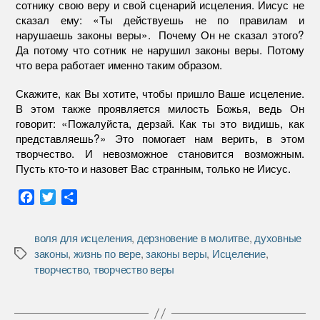
сотнику свою веру и свой сценарий исцеления. Иисус не
сказал ему: «Ты действуешь не по правилам и
нарушаешь законы веры». Почему Он не сказал этого?
Да потому что сотник не нарушил законы веры. Потому
что вера работает именно таким образом.
Скажите, как Вы хотите, чтобы пришло Ваше исцеление.
В этом также проявляется милость Божья, ведь Он
говорит: «Пожалуйста, дерзай. Как ты это видишь, как
представляешь?» Это помогает нам верить, в этом
творчество. И невозможное становится возможным.
Пусть кто-то и назовет Вас странным, только не Иисус.
F
T
О
a
w
т
c
i
п
воля для исцеления
,
дерзновение в молитве
,
духовные
e
t
р
законы
,
жизнь по вере
,
законы веры
,
Исцеление
,
Метки
b
t
а
творчество
,
творчество веры
o
e
в
o
r
и
k
т