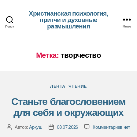
Христианская психология,
притчи и духовные
размышления
Поиск
Меню
Метка:
творчество
Рубрики
ЛЕНТА
ЧТЕНИЕ
Станьте благословением
для себя и окружающих
к
Автор:
Аркуш
08.07.2026
Комментариев
нет
Автор
Дата
записи
записи
записи