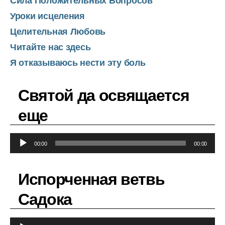
Сила Положительных Вопросов
Уроки исцеления
Целительная Любовь
Читайте нас здесь
Я отказываюсь нести эту боль
Святой да освящается
еще
А
00:00
00:00
у
д
Испорченная ветвь
и
о
Садока
п
л
А