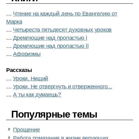
…
Чтение на каждый день по Евангелию от
Марка
…
Четыреста пятьдесят духовных уроков
…
Дремлющие над пропастью I
…
Дремлющие над пропастью II
…
Афоризмы
Рассказы
…
Уроки. Нищий
…
Уроки. Не отвергнуть и отверженного...
…
А ты как думаешь?
Популярные темы
〃
Прощение
〃
Работа помазания в жизни верующих