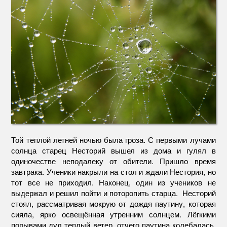
Той теплой летней ночью была гроза. С первыми лучами
солнца старец Несторий вышел из дома и гулял в
одиночестве неподалеку от обители. Пришло время
завтрака. Ученики накрыли на стол и ждали Нестория, но
тот все не приходил. Наконец, один из учеников не
выдержал и решил пойти и поторопить старца. Несторий
стоял, рассматривая мокрую от дождя паутину, которая
сияла, ярко освещённая утренним солнцем. Лёгкими
порывами дул теплый ветер, отчего паутина колебалась,