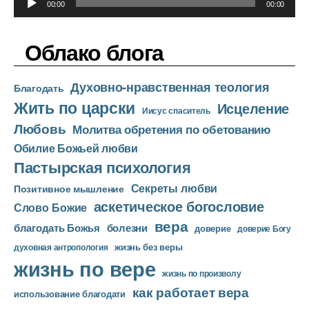
е
00:00
00:00
у
е
д
р
Облако блога
и
о
Духовно-нравственная теология
п
Благодать
Жить по царски
л
Исцеление
Иисус спаситель
е
Любовь
Молитва обретения по обетованию
е
Обилие Божьей любви
р
Пастырская психология
Секреты любви
Позитивное мышление
аскетическое богословие
Слово Божие
вера
благодать Божья
болезни
доверие
доверие Богу
жизнь без веры
духовная антропология
жизнь по вере
жизнь по произволу
как работает вера
использование благодати