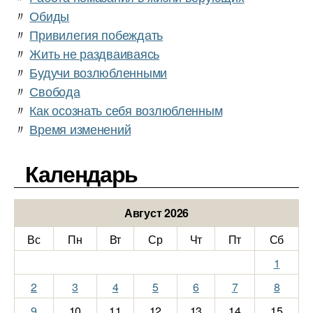
〃
Обиды
〃
Привилегия побеждать
〃
Жить не раздваиваясь
〃
Будучи возлюбленными
〃
Свобода
〃
Как осознать себя возлюбленным
〃
Время изменений
Календарь
Август 2026
Вс
Пн
Вт
Ср
Чт
Пт
Сб
1
2
3
4
5
6
7
8
9
10
11
12
13
14
15