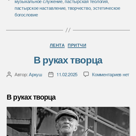
музыкальное служение
,
пастырская теология
,
o
r
и
пастырское наставление
,
творчество
,
эстетическое
k
т
богословие
ь
Рубрики
ЛЕНТА
ПРИТЧИ
В руках творца
к
Автор:
Аркуш
11.02.2025
Комментариев
нет
Автор
Дата
записи
записи
записи
В
руках
В руках творца
творца