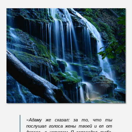
Станьт
благос
для
себя
и
окруж
«Адаму же сказал: за то, что ты
послушал голоса жены твоей и ел от
дерева, о котором Я заповедал тебе,