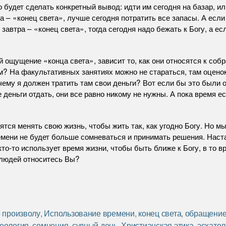
 будет сделать конкретный вывод: идти им сегодня на базар, или
а – «конец света», лучше сегодня потратить все запасы. А если
завтра – «конец света», тогда сегодня надо бежать к Богу, а е
й ощущение «конца света», зависит то, как они относятся к соб
м? На факультативных занятиях можно не стараться, там оценок
чему я должен тратить там свои деньги? Вот если бы это были о
 деньги отдать, они все равно никому не нужны. А пока время ес
пятся менять свою жизнь, чтобы жить так, как угодно Богу. Но м
емени не будет больше сомневаться и принимать решения. Наста
кто-то использует время жизни, чтобы быть ближе к Богу, в то в
и людей относитесь Вы?
о произволу
,
Использование времени
,
конец света
,
обращение 
теология
,
сомнения
,
судный день
,
Христианская этика
,
эсхатол