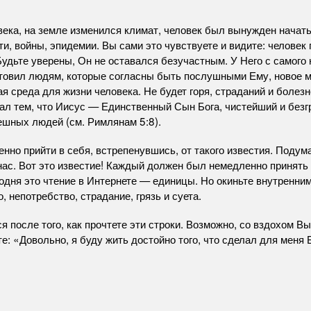
ека, на земле изменился климат, человек был вынужден начат
ти, войны, эпидемии. Вы сами это чувствуете и видите: человек 
Будьте уверены, Он не оставался безучастным. У Него с самого
отовил людям, которые согласны быть послушными Ему, новое 
я среда для жизни человека. Не будет горя, страданий и болезн
ал тем, что Иисус — Единственный Сын Бога, чистейший и безг
решных людей (см. Римлянам 5:8).
но прийти в себя, встрепенувшись, от такого известия. Подума
нас. Вот это известие! Каждый должен был немедленно принять 
егодня это чтение в Интернете — единицы. Но окиньте внутренни
о, непотребство, страдание, грязь и суета.
я после того, как прочтете эти строки. Возможно, со вздохом В
те: «Довольно, я буду жить достойно того, что сделал для меня 