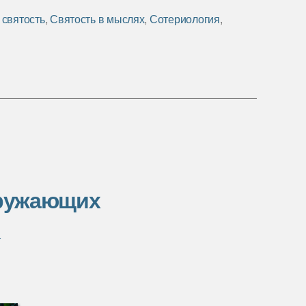
,
святость
,
Святость в мыслях
,
Сотериология
,
кружающих
т
иси
ньте
гословением