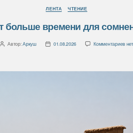
Рубрики
ЛЕНТА
ЧТЕНИЕ
т больше времени для сомне
к
Автор:
Аркуш
01.08.2026
Комментариев
не
Автор
Дата
зап
записи
записи
Нет
бо
вр
для
сом