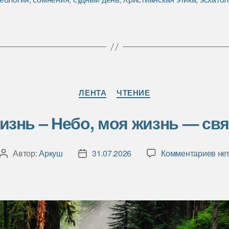
Рубрики
ЛЕНТА
ЧТЕНИЕ
изнь – Небо, моя жизнь — свя
к
Автор:
Аркуш
31.07.2026
Комментариев
не
Автор
Дата
зап
записи
записи
Мо
жиз
–
Неб
мо