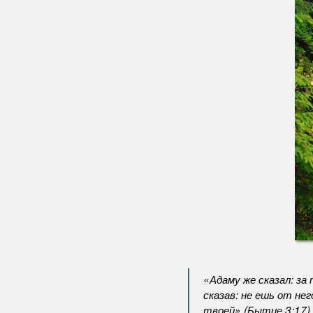
«Адаму же сказал: за
сказав: не ешь от не
твоей» (Бытие 3:17)