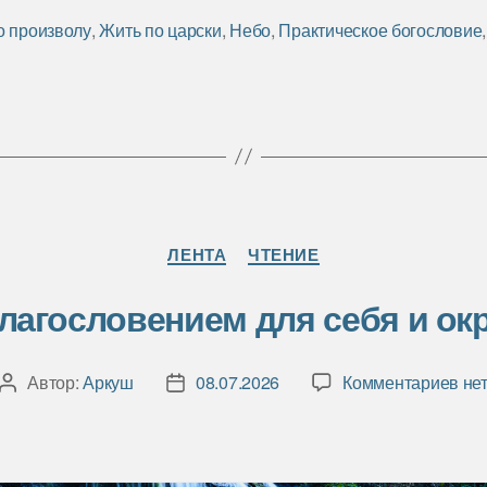
о произволу
,
Жить по царски
,
Небо
,
Практическое богословие
Рубрики
ЛЕНТА
ЧТЕНИЕ
благословением для себя и о
к
Автор:
Аркуш
08.07.2026
Комментариев
не
Автор
Дата
зап
записи
записи
Ста
бла
для