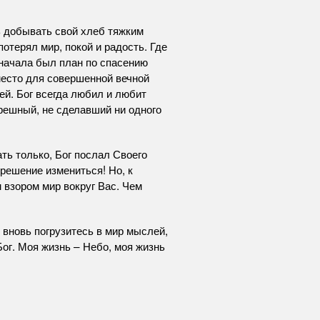
ь добывать свой хлеб тяжким
потерял мир, покой и радость. Где
 начала был план по спасению
место для совершенной вечной
ей. Бог всегда любил и любит
решный, не сделавший ни одного
ть только, Бог послал Своего
решение измениться! Но, к
м взором мир вокруг Вас. Чем
ы вновь погрузитесь в мир мыслей,
Бог. Моя жизнь – Небо, моя жизнь