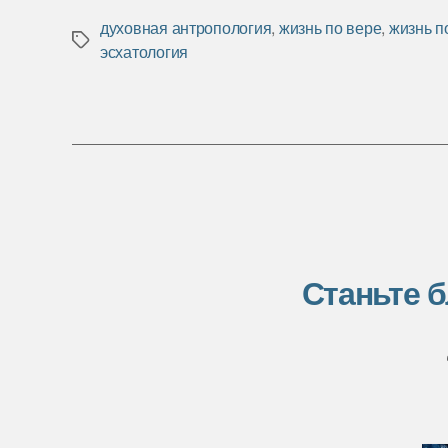
c
i
п
e
t
р
духовная антропология
,
жизнь по вере
,
жизнь п
Метки
b
t
а
эсхатология
o
e
в
o
r
и
k
т
ь
Станьте 