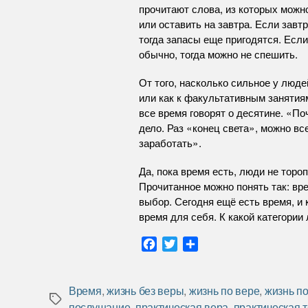
прочитают слова, из которых можно
или оставить на завтра. Если завтр
тогда запасы еще пригодятся. Если 
обычно, тогда можно не спешить.
От того, насколько сильное у люде
или как к факультативным занятия
все время говорят о десятине. «По
дело. Раз «конец света», можно все
заработать».
Да, пока время есть, люди не торо
Прочитанное можно понять так: вр
выбор. Сегодня ещё есть время, и 
время для себя. К какой категори
F
T
О
a
w
т
c
i
п
e
t
р
Время
,
жизнь без веры
,
жизнь по вере
,
жизнь п
Метки
b
t
а
послушание
,
практическая вера
,
практическая 