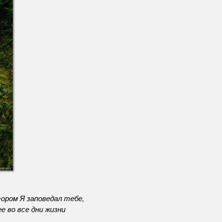
нь
тость!
тором Я заповедал тебе,
е во все дни жизни