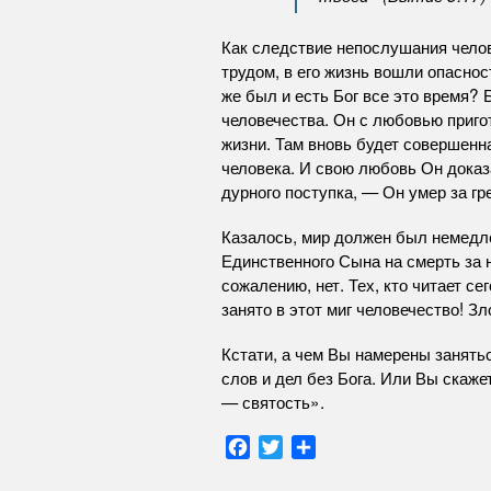
Как следствие непослушания челов
трудом, в его жизнь вошли опаснос
же был и есть Бог все это время? 
человечества. Он с любовью приг
жизни. Там вновь будет совершенна
человека. И свою любовь Он доказ
дурного поступка, — Он умер за г
Казалось, мир должен был немедлен
Единственного Сына на смерть за 
сожалению, нет. Тех, кто читает с
занято в этот миг человечество! Зл
Кстати, а чем Вы намерены занятьс
слов и дел без Бога. Или Вы скаже
— святость».
F
T
О
a
w
т