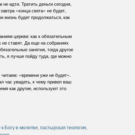
 не идти. Тратить деньги сегодня,
 завтра «конца света» не будет,
сли жизнь будет продолжаться, как
раниям церкви: как к обязательным
 не ставят. Да еще на собраниях
бязательные занятия, тогда другое
ть, я лучше пойду туда, где можно
ы читаем: «времени уже не будет».
л час увидеть, к чему привел ваш
ремя как другие, используют это
к Богу в молитве
,
пастырская теология
,
огия