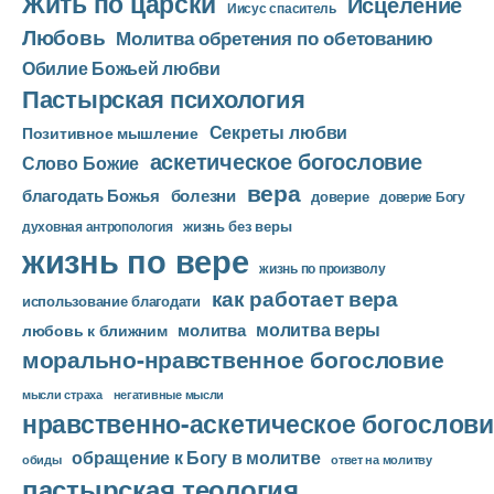
Жить по царски
Исцеление
Иисус спаситель
е
Любовь
Молитва обретения по обетованию
е
Обилие Божьей любви
р
Пастырская психология
Секреты любви
Позитивное мышление
аскетическое богословие
Слово Божие
вера
благодать Божья
болезни
доверие
доверие Богу
жизнь без веры
духовная антропология
жизнь по вере
жизнь по произволу
как работает вера
использование благодати
молитва веры
молитва
любовь к ближним
морально-нравственное богословие
мысли страха
негативные мысли
нравственно-аскетическое богослови
обращение к Богу в молитве
ответ на молитву
обиды
пастырская теология