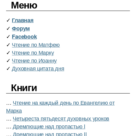
Меню
✓
Главная
✓
Форум
✓
Facebook
✓
Чтение по Матфею
✓
Чтение по Марку
✓
Чтение по Иоанну
✓
Духовная цитата дня
Книги
…
Чтение на каждый день по Евангелию от
Марка
…
Четыреста пятьдесят духовных уроков
…
Дремлющие над пропастью I
…
Дремлющие над пропастью II