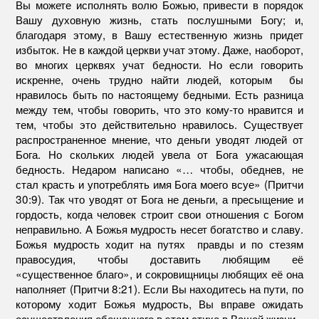
Вы можете исполнять волю Божью, привести в порядок
Вашу духовную жизнь, стать послушными Богу; и,
благодаря этому, в Вашу естественную жизнь придет
избыток. Не в каждой церкви учат этому. Даже, наоборот,
во многих церквях учат бедности. Но если говорить
искренне, очень трудно найти людей, которым бы
нравилось быть по настоящему бедными. Есть разница
между тем, чтобы говорить, что это кому-то нравится и
тем, чтобы это действительно нравилось. Существует
распространенное мнение, что деньги уводят людей от
Бога. Но скольких людей увела от Бога ужасающая
бедность. Недаром написано «… чтобы, обеднев, не
стал красть и употреблять имя Бога моего всуе» (Притчи
30:9). Так что уводят от Бога не деньги, а пресыщение и
гордость, когда человек строит свои отношения с Богом
неправильно. А Божья мудрость несет богатство и славу.
Божья мудрость ходит на путях правды и по стезям
правосудия, чтобы доставить любящим её
«существенное благо», и сокровищницы любящих её она
наполняет (Притчи 8:21). Если Вы находитесь на пути, по
которому ходит Божья мудрость, Вы вправе ожидать
осуществления обещанного в этом стихе в Вашей жизни.