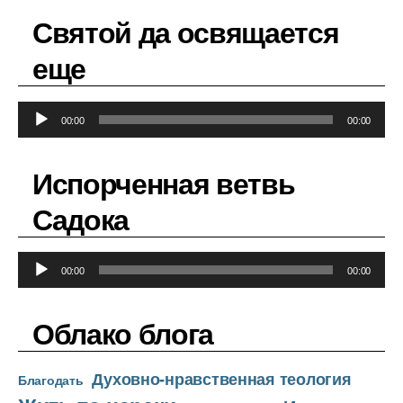
Святой да освящается
еще
А
00:00
00:00
у
д
Испорченная ветвь
и
о
Садока
п
л
А
е
00:00
00:00
у
е
д
р
Облако блога
и
о
Духовно-нравственная теология
п
Благодать
л