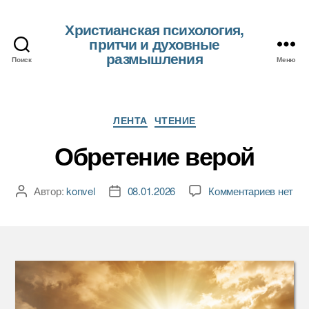
Христианская психология,
притчи и духовные
размышления
Поиск
Меню
Рубрики
ЛЕНТА
ЧТЕНИЕ
Обретение верой
к
Автор:
konvel
08.01.2026
Комментариев
нет
Автор
Дата
записи
записи
записи
Обрете
верой