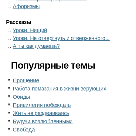
…
Афоризмы
Рассказы
…
Уроки. Нищий
…
Уроки. Не отвергнуть и отверженного...
…
А ты как думаешь?
Популярные темы
〃
Прощение
〃
Работа помазания в жизни верующих
〃
Обиды
〃
Привилегия побеждать
〃
Жить не раздваиваясь
〃
Будучи возлюбленными
〃
Свобода