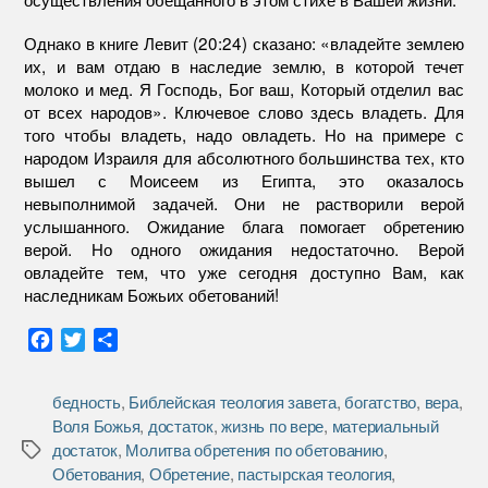
Однако в книге Левит (20:24) сказано: «владейте землею
их, и вам отдаю в наследие землю, в которой течет
молоко и мед. Я Господь, Бог ваш, Который отделил вас
от всех народов». Ключевое слово здесь владеть. Для
того чтобы владеть, надо овладеть. Но на примере с
народом Израиля для абсолютного большинства тех, кто
вышел с Моисеем из Египта, это оказалось
невыполнимой задачей. Они не растворили верой
услышанного. Ожидание блага помогает обретению
верой. Но одного ожидания недостаточно. Верой
овладейте тем, что уже сегодня доступно Вам, как
наследникам Божьих обетований!
F
T
О
a
w
т
c
i
п
бедность
,
Библейская теология завета
,
богатство
,
вера
,
e
t
р
Воля Божья
,
достаток
,
жизнь по вере
,
материальный
b
t
а
достаток
,
Молитва обретения по обетованию
,
Метки
o
e
в
Обетования
,
Обретение
,
пастырская теология
,
o
r
и