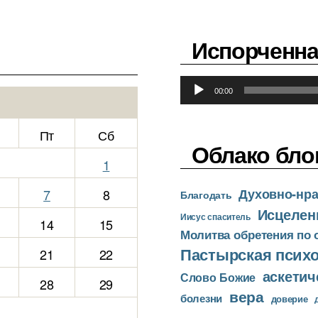
д
и
Испорченна
о
п
А
л
00:00
у
е
д
е
Пт
Сб
и
р
Облако бло
о
1
п
Духовно-нра
7
8
л
Благодать
Исцелен
е
Иисус спаситель
14
15
е
Молитва обретения по
р
Пастырская псих
21
22
аскетич
Слово Божие
28
29
вера
болезни
доверие