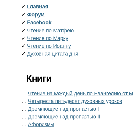
✓
Главная
✓
Форум
✓
Facebook
✓
Чтение по Матфею
✓
Чтение по Марку
✓
Чтение по Иоанну
✓
Духовная цитата дня
Книги
…
Чтение на каждый день по Евангелию от 
…
Четыреста пятьдесят духовных уроков
…
Дремлющие над пропастью I
…
Дремлющие над пропастью II
…
Афоризмы