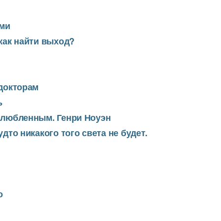
ми
 как найти выход?
 докторам
ь
озлюбленным. Генри Ноуэн
удто никакого того света не будет.
о