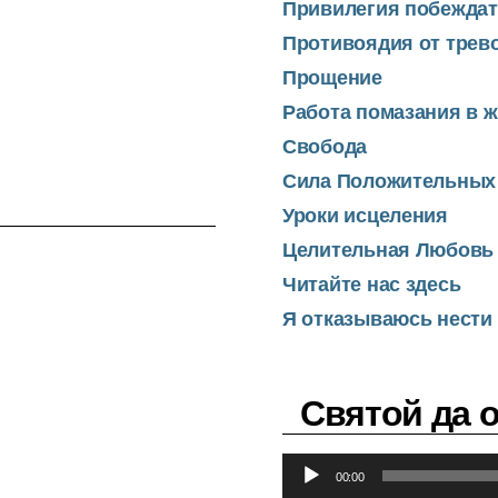
Привилегия побежда
Противоядия от трев
Прощение
Работа помазания в 
Свобода
Сила Положительных
Уроки исцеления
Целительная Любовь
Читайте нас здесь
Я отказываюсь нести 
Святой да 
А
00:00
у