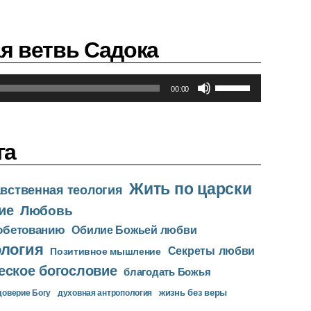
п
о
л
я ветвь Садока
ь
з
у
И
00:00
й
с
т
п
е
о
к
л
га
л
ь
а
з
в
у
Жить по царски
вственная теология
и
й
ие
Любовь
ш
т
и
е
 обетованию
Обилие Божьей любви
в
к
ология
Секреты любви
Позитивное мышление
в
л
еское богословие
е
а
благодать Божья
р
в
жизнь без веры
доверие Богу
духовная антропология
х
и