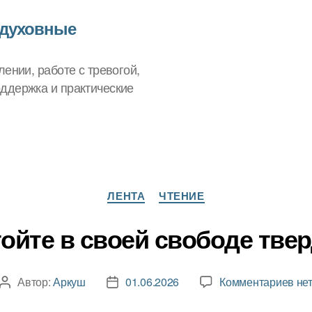
 духовные
ении, работе с тревогой,
ддержка и практические
Рубрики
ЛЕНТА
ЧТЕНИЕ
ойте в своей свободе тве
к
Автор:
Аркуш
01.06.2026
Комментариев
не
Автор
Дата
зап
записи
записи