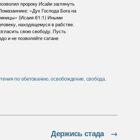
позволил пророку Исайи заглянуть
 Помазаннике: «Дух Господа Бога на
емницы» (Исаия 61:1) Иными
еловеку, находящемуся в рабстве.
озгласить свою свободу. Пусть
рдо и не позволяйте сатане
тения по обетованию
,
освобождение
,
свобода
,
Держись стада
→