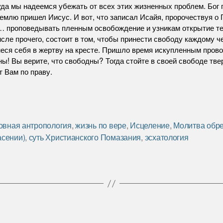
уда мы надеемся убежать от всех этих жизненных проблем. Бог 
 землю пришел Иисус. И вот, что записал Исайя, пророчествуя о
… проповедывать пленным освобождение и узникам открытие т
сле прочего, состоит в том, чтобы принести свободу каждому ч
инеся себя в жертву на кресте. Пришло время искупленным пров
ы! Вы верите, что свободны? Тогда стойте в своей свободе тве
т Вам по праву.
овная антропология
,
жизнь по вере
,
Исцеление
,
Молитва обре
асении)
,
суть Христианского Помазания
,
эсхатология