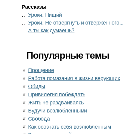
Рассказы
…
Уроки. Нищий
…
Уроки. Не отвергнуть и отверженного...
…
А ты как думаешь?
Популярные темы
〃
Прощение
〃
Работа помазания в жизни верующих
〃
Обиды
〃
Привилегия побеждать
〃
Жить не раздваиваясь
〃
Будучи возлюбленными
〃
Свобода
〃
Как осознать себя возлюбленным