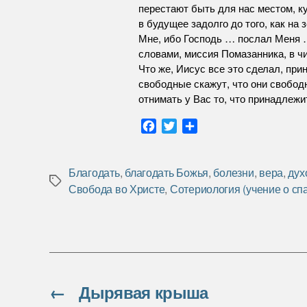
перестают быть для нас местом, к
в будущее задолго до того, как на
Мне, ибо Господь … послал Меня 
словами, миссия Помазанника, в чи
Что же, Иисус все это сделал, пр
свободные скажут, что они свободн
отнимать у Вас то, что принадлежи
F
T
О
a
w
т
c
i
п
e
t
р
Благодать
,
благодать Божья
,
болезни
,
вера
,
дух
Метки
b
t
а
Свобода во Христе
,
Сотериология (учение о сп
o
e
в
o
r
и
k
т
ь
←
Дырявая крыша