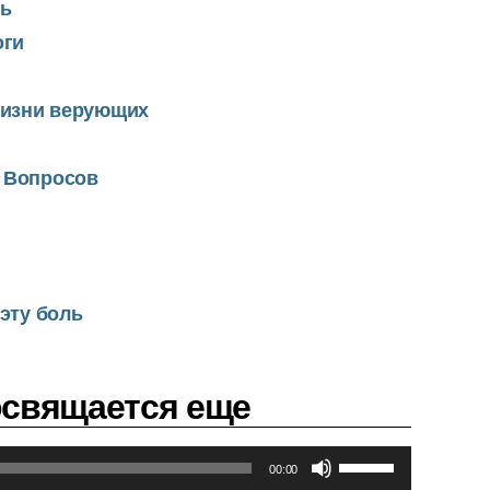
ть
оги
жизни верующих
 Вопросов
эту боль
освящается еще
И
00:00
с