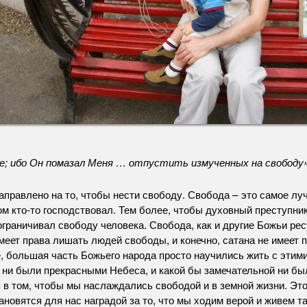
е; ибо Он помазал Меня … отпустить измученных на свободу»
равлено на то, чтобы нести свободу. Свобода – это самое лучш
ом кто-то господствовал. Тем более, чтобы духовный преступн
ограничивал свободу человека. Свобода, как и другие Божьи ре
имеет права лишать людей свободы, и конечно, сатана не имеет 
е, большая часть Божьего народа просто научились жить с этим
 ни были прекрасными Небеса, и какой бы замечательной ни бы
 в том, чтобы мы наслаждались свободой и в земной жизни. Это
новятся для нас наградой за то, что мы ходим верой и живем так