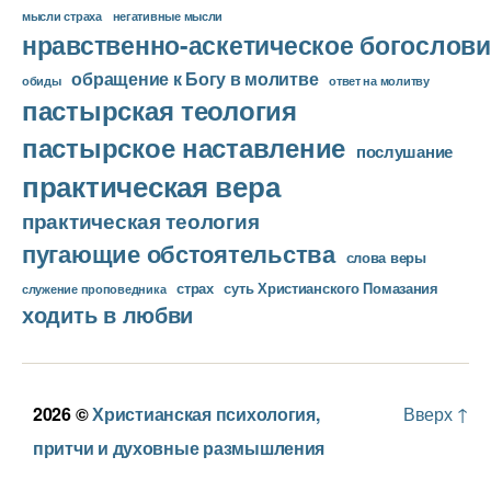
мысли страха
негативные мысли
нравственно-аскетическое богослови
обращение к Богу в молитве
ответ на молитву
обиды
пастырская теология
пастырское наставление
послушание
практическая вера
практическая теология
пугающие обстоятельства
слова веры
страх
суть Христианского Помазания
служение проповедника
ходить в любви
2026 ©
Христианская психология,
Вверх
↑
притчи и духовные размышления