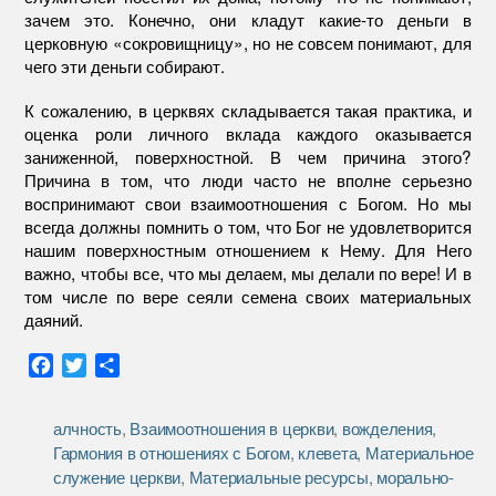
зачем это. Конечно, они кладут какие-то деньги в
церковную «сокровищницу», но не совсем понимают, для
чего эти деньги собирают.
К сожалению, в церквях складывается такая практика, и
оценка роли личного вклада каждого оказывается
заниженной, поверхностной. В чем причина этого?
Причина в том, что люди часто не вполне серьезно
воспринимают свои взаимоотношения с Богом. Но мы
всегда должны помнить о том, что Бог не удовлетворится
нашим поверхностным отношением к Нему. Для Него
важно, чтобы все, что мы делаем, мы делали по вере! И в
том числе по вере сеяли семена своих материальных
даяний.
F
T
О
a
w
т
c
i
п
алчность
,
Взаимоотношения в церкви
,
вожделения
,
e
t
р
Гармония в отношениях с Богом
,
клевета
,
Материальное
b
t
а
служение церкви
,
Материальные ресурсы
,
морально-
o
e
в