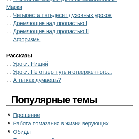
Марка
…
Четыреста пятьдесят духовных уроков
…
Дремлющие над пропастью I
…
Дремлющие над пропастью II
…
Афоризмы
Рассказы
…
Уроки. Нищий
…
Уроки. Не отвергнуть и отверженного...
…
А ты как думаешь?
Популярные темы
〃
Прощение
〃
Работа помазания в жизни верующих
〃
Обиды