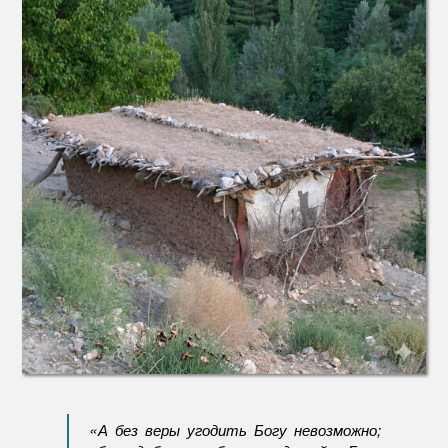
основа
«А без веры угодить Богу невозможно;