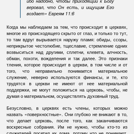
ибо надобно, чтобы приходящий к Богу
веровал, что Он есть, и ищущим Его
воздает» Евреям 11:6
Когда мы наблюдаем за тем, что происходит в церквях,
многое из происходящего скрыто от глаз, и только то тут,
то там вдруг вырывается наружу пламя: обиды, ссоры,
неприкрытое честолюбие, тщеславие, стремление одних
возвыситься над другими, сплетни, клевета, алчность,
обман, похоти, вожделения и так далее. Это признаки
тления, которое происходит в церкви, в том числе и от
того, что неправильно понимается материальное
служение, неверно используются финансы, и те, кто
трудятся в церкви не имеют от нее материальной
поддержки, не могут положиться на церковь, чтобы, не
думая о материальном, осуществлять духовный труд.
Безусловно, в церквях есть члены, которых можно
назвать «поверхностные». Они глубоко не вникают в то,
что делает церковь, после того, как заканчиваются
воскресные собрания. Им не нужно, чтобы кто-то из
служителей посетил их дома, потому что не понимают,