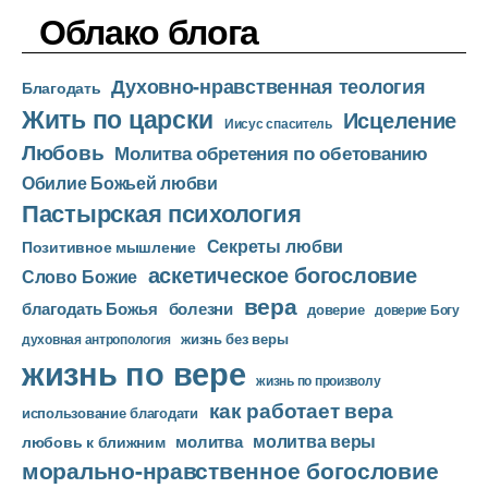
д
р
Облако блога
и
о
Духовно-нравственная теология
п
Благодать
Жить по царски
л
Исцеление
Иисус спаситель
е
Любовь
Молитва обретения по обетованию
е
Обилие Божьей любви
р
Пастырская психология
Секреты любви
Позитивное мышление
аскетическое богословие
Слово Божие
вера
благодать Божья
болезни
доверие
доверие Богу
жизнь без веры
духовная антропология
жизнь по вере
жизнь по произволу
как работает вера
использование благодати
молитва веры
молитва
любовь к ближним
морально-нравственное богословие