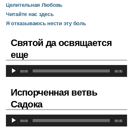
Целительная Любовь
Читайте нас здесь
Я отказываюсь нести эту боль
Святой да освящается
еще
А
00:00
00:00
у
д
Испорченная ветвь
и
о
Садока
п
л
А
е
00:00
00:00
у
е