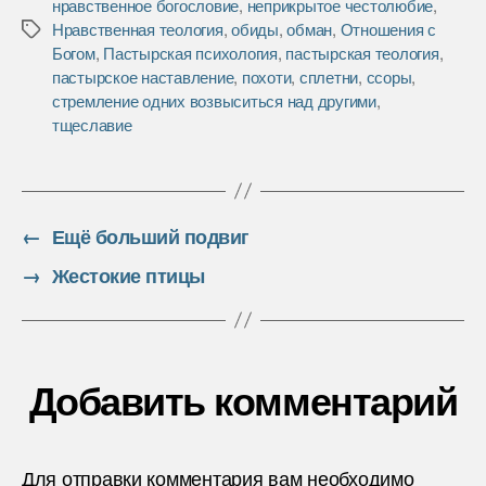
нравственное богословие
,
неприкрытое честолюбие
,
o
r
и
Нравственная теология
,
обиды
,
обман
,
Отношения с
Метки
k
т
Богом
,
Пастырская психология
,
пастырская теология
,
ь
пастырское наставление
,
похоти
,
сплетни
,
ссоры
,
стремление одних возвыситься над другими
,
тщеславие
←
Ещё больший подвиг
→
Жестокие птицы
Добавить комментарий
Для отправки комментария вам необходимо