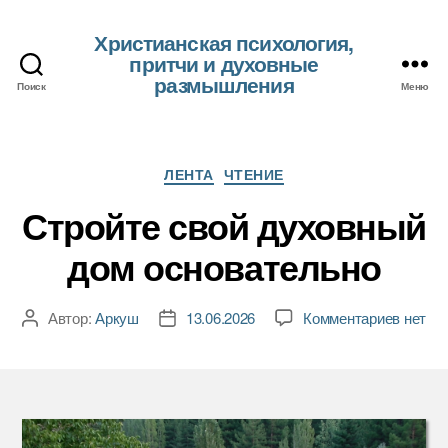
Христианская психология,
притчи и духовные
размышления
Поиск
Меню
Рубрики
ЛЕНТА
ЧТЕНИЕ
Стройте свой духовный
дом основательно
к
Автор:
Аркуш
13.06.2026
Комментариев
нет
Автор
Дата
записи
записи
записи
Стройт
свой
духов
дом